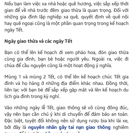
Nếu bạn làm việc xa nhà hoặc quê hương, việc sắp xếp thời
gian để về nhà trước đêm giao thừa là quan trọng. Đối với
những gia đình lập nghiệp xa quê, quyết định về quê nội
hay quê ngoại cũng là một phần quan trọng trong kế hoạch
ngày Tết.
Ngày giao thừa và các ngày Tết
Bạn có thể lên kế hoạch đi xem pháo hoa, đón giao thừa
cùng gia đình, bạn bè hoặc người yêu. Ngoài ra, việc đi
chùa để cầu nguyện cũng là một hoạt động ý nghĩa.
Mùng 1 và mùng 2 Tết, có thể lên kế hoạch chúc Tết gia
đình và họ hàng ở những địa điểm khác nhau. Đồng thời,
liên lạc với bạn bè để sắp xếp gặp mặt và lên kế hoạch du
lịch gia đình trong kỳ nghỉ.
Vào những ngày lễ Tết, giao thông sẽ vô cùng đông đúc,
vậy nên bạn cần chú ý khi di chuyển để đảm bảo an toàn.
Đặc biệt, tuyệt đối không nên sử dụng rượu bia khi lái xe,
bởi đây là
nguyên nhân gây tai nạn giao thông
nghiêm