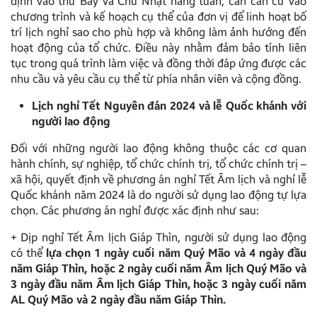
định vào thứ Bảy và Chủ Nhật hàng tuần, cần căn cứ vào
chương trình và kế hoạch cụ thể của đơn vị để linh hoạt bố
trí lịch nghỉ sao cho phù hợp và không làm ảnh hưởng đến
hoạt động của tổ chức. Điều này nhằm đảm bảo tính liên
tục trong quá trình làm việc và đồng thời đáp ứng được các
nhu cầu và yêu cầu cụ thể từ phía nhân viên và cộng đồng.
Lịch nghỉ Tết Nguyên đán 2024 và lễ Quốc khánh với
người lao động
Đối với những người lao động không thuộc các cơ quan
hành chính, sự nghiệp, tổ chức chính trị, tổ chức chính trị –
xã hội, quyết định về phương án nghỉ Tết Âm lịch và nghỉ lễ
Quốc khánh năm 2024 là do người sử dụng lao động tự lựa
chọn. Các phương án nghỉ được xác định như sau:
+ Dịp nghỉ Tết Âm lịch Giáp Thìn, người sử dụng lao động
có thể
lựa chọn 1 ngày cuối năm Quý Mão và 4 ngày đầu
năm Giáp Thìn, hoặc 2 ngày cuối năm Âm lịch Quý Mão và
3 ngày đầu năm Âm lịch Giáp Thìn, hoặc 3 ngày cuối năm
AL Quý Mão và 2 ngày đầu năm Giáp Thìn.