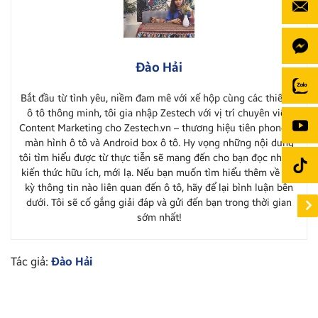
Đào Hải
Bắt đầu từ tình yêu, niềm đam mê với xế hộp cùng các thiết bị
ô tô thông minh, tôi gia nhập Zestech với vị trí chuyên viên
Content Marketing cho Zestech.vn – thương hiệu tiên phong về
màn hình ô tô và Android box ô tô. Hy vọng những nội dung
tôi tìm hiểu được từ thực tiễn sẽ mang đến cho bạn đọc những
kiến thức hữu ích, mới lạ. Nếu bạn muốn tìm hiểu thêm về bất
kỳ thông tin nào liên quan đến ô tô, hãy để lại bình luận bên
dưới. Tôi sẽ cố gắng giải đáp và gửi đến bạn trong thời gian
sớm nhất!
Tác giả:
Đào Hải