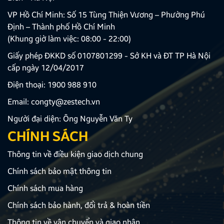
VP Hồ Chí Minh: Số 15 Tùng Thiện Vương – Phường Phú
Định – Thành phố Hồ Chí Minh
(Khung giờ làm việc: 08:00 - 22:00)
Giấy phép ĐKKD số 0107801299 - Sở KH và ĐT TP Hà Nội
cấp ngày 12/04/2017
Điện thoại:
1900 988 910
Email:
congty@zestech.vn
Người đại diện: Ông Nguyễn Văn Ty
CHÍNH SÁCH
Thông tin về điều kiện giao dịch chung
Chính sách bảo mật thông tin
Chính sách mua hàng
Chính sách bảo hành, đổi trả & hoàn tiền
Thông tin về vận chuyển và giao nhận