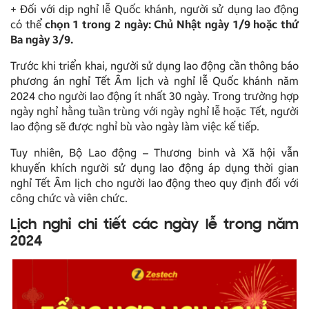
+ Đối với dịp nghỉ lễ Quốc khánh, người sử dụng lao động
có thể
chọn 1 trong 2 ngày: Chủ Nhật ngày 1/9 hoặc thứ
Ba ngày 3/9.
Trước khi triển khai, người sử dụng lao động cần thông báo
phương án nghỉ Tết Âm lịch và nghỉ lễ Quốc khánh năm
2024 cho người lao động ít nhất 30 ngày. Trong trường hợp
ngày nghỉ hằng tuần trùng với ngày nghỉ lễ hoặc Tết, người
lao động sẽ được nghỉ bù vào ngày làm việc kế tiếp.
Tuy nhiên, Bộ Lao động – Thương binh và Xã hội vẫn
khuyến khích người sử dụng lao động áp dụng thời gian
nghỉ Tết Âm lịch cho người lao động theo quy định đối với
công chức và viên chức.
Lịch nghỉ chi tiết các ngày lễ trong năm
2024