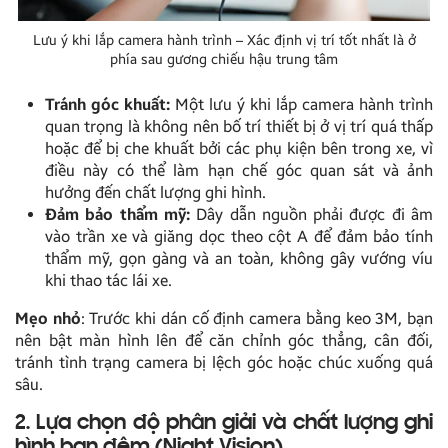
Lưu ý khi lắp camera hành trình – Xác định vị trí tốt nhất là ở
phía sau gương chiếu hậu trung tâm
Tránh góc khuất:
Một lưu ý khi lắp camera hành trình
quan trọng là không nên bố trí thiết bị ở vị trí quá thấp
hoặc để bị che khuất bởi các phụ kiện bên trong xe, vì
điều này có thể làm hạn chế góc quan sát và ảnh
hưởng đến chất lượng ghi hình.
Đảm bảo thẩm mỹ:
Dây dẫn nguồn phải được đi âm
vào trần xe và giăng dọc theo cột A để đảm bảo tính
thẩm mỹ, gọn gàng và an toàn, không gây vướng víu
khi thao tác lái xe.
Mẹo nhỏ
: Trước khi dán cố định camera bằng keo 3M, bạn
nên bật màn hình lên để căn chỉnh góc thẳng, cân đối,
tránh tình trạng camera bị lệch góc hoặc chúc xuống quá
sâu.
2. Lựa chọn độ phân giải và chất lượng ghi