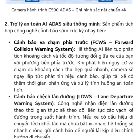
Camera hành trình C500 ADAS – Ghi hình sắc nét chuẩn 4K
2. Trợ lý an toàn AI ADAS siêu thông minh
: Sản phẩm tích
hợp công nghệ cảnh báo sớm cực kỳ nhạy bén:
Cảnh báo va chạm phía trước (FCWS – Forward
Collision Warning System)
:
Hệ thống AI liên tục phân
tích khoảng cách và tốc độ tương đối giữa xe của bạn
với phương tiện phía trước. Khi phát hiện nguy cơ va
chạm do khoảng cách thu hẹp quá nhanh, camera sẽ
ngay lập tức phát tín hiệu cảnh báo, giúp tài xế có
thêm thời gian phản ứng và xử lý tình huống an toàn
hơn.
Cảnh báo chệch làn đường (LDWS – Lane Departure
Warning System)
: Công nghệ nhận diện làn đường
theo thời gian thực sẽ theo dõi liên tục các vạch kẻ
đường trong suốt hành trình. Nếu xe có dấu hiệu di
chuyển lệch khỏi làn mà chưa bật xi-nhan, hệ thống sẽ
nhanh chóng gửi cảnh báo để người lái kịp điều chỉnh
hướng di chuyển.