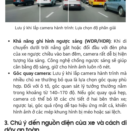
Lưu ý khi lắp camera hành trình: Lựa chọn độ phân giải
Khả năng ghi hình ngược sáng (WDR/HDR)
: Khi di
chuyển dưới trời nắng gắt hoặc đối đầu với đèn pha
của xe ngược chiều vào ban đêm, camera rất dễ bị hiện
tượng lóa sáng. Công nghệ chống ngược sáng sẽ giúp
cân bằng độ sáng, giữ cho hình ảnh luôn rõ nét.
Góc quay camera:
Lưu ý khi lắp camera hành trình mà
nhiều chủ xe thường bỏ qua là lựa chọn góc quay phù
hợp. Đối với ô tô, góc quan sát lý tưởng thường nằm
trong khoảng từ 140–170 độ. Nếu góc quay quá hẹp,
camera có thể bỏ lỡ các chi tiết ở hai bên thân xe;
ngược lại, góc quá rộng dễ tạo hiệu ứng mắt cá, khiến
hình ảnh ở các mép khung hình bị méo hoặc sai lệch.
3. Chú ý đến nguồn điện của xe và cách đi
dây an toàn