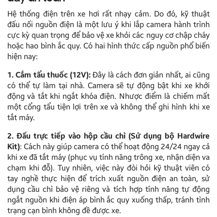
Hệ thống điện trên xe hơi rất nhạy cảm. Do đó, kỹ thuật
đấu nối nguồn điện là một lưu ý khi lắp camera hành trình
cực kỳ quan trọng để bảo vệ xe khỏi các nguy cơ chập cháy
hoặc hao bình ắc quy. Có hai hình thức cấp nguồn phổ biến
hiện nay:
1. Cắm tẩu thuốc (12V):
Đây là cách đơn giản nhất, ai cũng
có thể tự làm tại nhà. Camera sẽ tự động bật khi xe khởi
động và tắt khi ngắt khóa điện. Nhược điểm là chiếm mất
một cổng tẩu tiện lợi trên xe và không thể ghi hình khi xe
tắt máy.
2. Đấu trực tiếp vào hộp cầu chì (Sử dụng bộ Hardwire
Kit)
: Cách này giúp camera có thể hoạt động 24/24 ngay cả
khi xe đã tắt máy (phục vụ tính năng trông xe, nhận diện va
chạm khi đỗ). Tuy nhiên, việc này đòi hỏi kỹ thuật viên có
tay nghề thực hiện để trích xuất nguồn điện an toàn, sử
dụng cầu chì bảo vệ riêng và tích hợp tính năng tự động
ngắt nguồn khi điện áp bình ắc quy xuống thấp, tránh tình
trạng cạn bình không đề được xe.