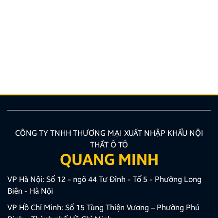
Hướng dẫn lắp màn hình liền camera 360. Những lưu
ý cần biết
Nâng cấp tính năng an toàn và tiện ích giải trí bằng
giải pháp lắp màn hình liền camera 360 đang là xu
hướng được nhiều chủ xe ưu tiên lựa chọn. Tuy
nhiên, để thiết bị phát huy tối đa hiệu quả, hiển thị
sắc nét và tuyệt đối không ảnh hưởng đến hệ […]
CÔNG TY TNHH THƯƠNG MẠI XUẤT NHẬP KHẨU NỘI
THẤT Ô TÔ
QUANG MINH
VP Hà Nội: Số 12 - ngõ 44 Tư Đình - Tổ 5 - Phường Long
Biên - Hà Nội
VP Hồ Chí Minh: Số 15 Tùng Thiện Vương – Phường Phú