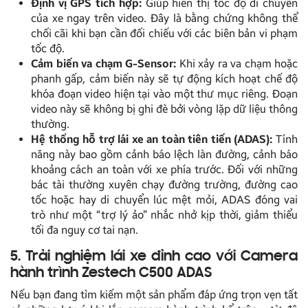
Định vị GPS tích hợp:
Giúp hiển thị tốc độ di chuyển
của xe ngay trên video. Đây là bằng chứng không thể
chối cãi khi bạn cần đối chiếu với các biên bản vi phạm
tốc độ.
Cảm biến va chạm G-Sensor:
Khi xảy ra va chạm hoặc
phanh gấp, cảm biến này sẽ tự động kích hoạt chế độ
khóa đoạn video hiện tại vào một thư mục riêng. Đoạn
video này sẽ không bị ghi đè bởi vòng lặp dữ liệu thông
thường.
Hệ thống hỗ trợ lái xe an toàn tiên tiến (ADAS):
Tính
năng này bao gồm cảnh báo lệch làn đường, cảnh báo
khoảng cách an toàn với xe phía trước. Đối với những
bác tài thường xuyên chạy đường trường, đường cao
tốc hoặc hay di chuyển lúc mệt mỏi, ADAS đóng vai
trò như một “trợ lý ảo” nhắc nhở kịp thời, giảm thiểu
tối đa nguy cơ tai nạn.
5. Trải nghiệm lái xe đỉnh cao với Camera
hành trình Zestech C500 ADAS
Nếu bạn đang tìm kiếm một sản phẩm đáp ứng trọn vẹn tất