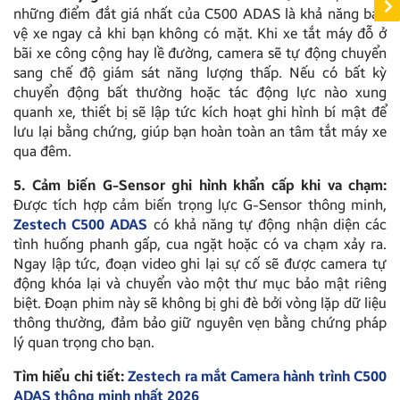
những điểm đắt giá nhất của C500 ADAS là khả năng bảo
vệ xe ngay cả khi bạn không có mặt. Khi xe tắt máy đỗ ở
bãi xe công cộng hay lề đường, camera sẽ tự động chuyển
sang chế độ giám sát năng lượng thấp. Nếu có bất kỳ
chuyển động bất thường hoặc tác động lực nào xung
quanh xe, thiết bị sẽ lập tức kích hoạt ghi hình bí mật để
lưu lại bằng chứng, giúp bạn hoàn toàn an tâm tắt máy xe
qua đêm.
5. Cảm biến G-Sensor ghi hình khẩn cấp khi va chạm:
Được tích hợp cảm biến trọng lực G-Sensor thông minh,
Zestech C500 ADAS
có khả năng tự động nhận diện các
tình huống phanh gấp, cua ngặt hoặc có va chạm xảy ra.
Ngay lập tức, đoạn video ghi lại sự cố sẽ được camera tự
động khóa lại và chuyển vào một thư mục bảo mật riêng
biệt. Đoạn phim này sẽ không bị ghi đè bởi vòng lặp dữ liệu
thông thường, đảm bảo giữ nguyên vẹn bằng chứng pháp
lý quan trọng cho bạn.
Tìm hiểu chi tiết:
Zestech ra mắt Camera hành trình C500
ADAS thông minh nhất 2026