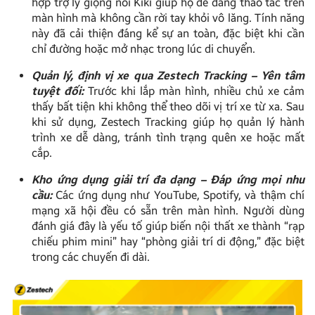
hợp trợ lý giọng nói Kiki giúp họ dễ dàng thao tác trên
màn hình mà không cần rời tay khỏi vô lăng. Tính năng
này đã cải thiện đáng kể sự an toàn, đặc biệt khi cần
chỉ đường hoặc mở nhạc trong lúc di chuyển.
Quản lý, định vị xe qua Zestech Tracking – Yên tâm
tuyệt đối:
Trước khi lắp màn hình, nhiều chủ xe cảm
thấy bất tiện khi không thể theo dõi vị trí xe từ xa. Sau
khi sử dụng, Zestech Tracking giúp họ quản lý hành
trình xe dễ dàng, tránh tình trạng quên xe hoặc mất
cắp.
Kho ứng dụng giải trí đa dạng – Đáp ứng mọi nhu
cầu:
Các ứng dụng như YouTube, Spotify, và thậm chí
mạng xã hội đều có sẵn trên màn hình. Người dùng
đánh giá đây là yếu tố giúp biến nội thất xe thành “rạp
chiếu phim mini” hay “phòng giải trí di động,” đặc biệt
trong các chuyến đi dài.