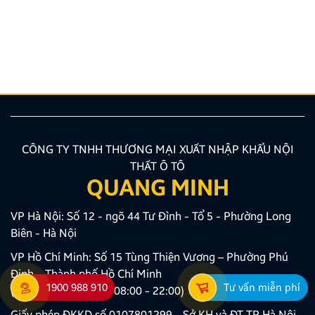
TNHH Thương Mại XNK Nội Thất Ô Tô Quang Minh
xin trân trọng cảm ơn Quý Khách hàng và Quý Đại lý
đã luôn tin tưởng sử dụng các sản phẩm Android Box
và Màn hình Android mang thương hiệu ZESTECH.
Trong quá trình […]
CÔNG TY TNHH THƯƠNG MẠI XUẤT NHẬP KHẨU NỘI
THẤT Ô TÔ
QUANG MINH
VP Hà Nội: Số 12 - ngõ 44 Tư Đình - Tổ 5 - Phường Long
Biên - Hà Nội
VP Hồ Chí Minh: Số 15 Tùng Thiện Vương – Phường Phú
Định – Thành phố Hồ Chí Minh
1900 988 910
Tư vấn miễn phí
(Khung giờ làm việc: 08:00 - 22:00)
Giấy phép ĐKKD số 0107801299 - Sở KH và ĐT TP Hà Nội