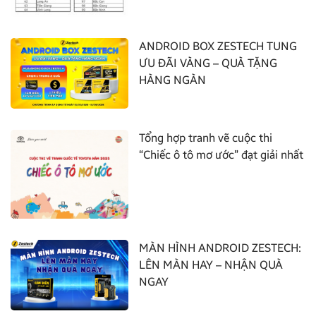
ANDROID BOX ZESTECH TUNG
ƯU ĐÃI VÀNG – QUÀ TẶNG
HÀNG NGÀN
Tổng hợp tranh vẽ cuộc thi
“Chiếc ô tô mơ ước” đạt giải nhất
MÀN HÌNH ANDROID ZESTECH:
LÊN MÀN HAY – NHẬN QUÀ
NGAY