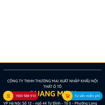
Hướng dẫn lắp màn hình liền camera 360. Những lưu
ý cần biết
Nâng cấp tính năng an toàn và tiện ích giải trí bằng
giải pháp lắp màn hình liền camera 360 đang là xu
hướng được nhiều chủ xe ưu tiên lựa chọn. Tuy
nhiên, để thiết bị phát huy tối đa hiệu quả, hiển thị
sắc nét và tuyệt đối không ảnh hưởng đến hệ […]
CÔNG TY TNHH THƯƠNG MẠI XUẤT NHẬP KHẨU NỘI
THẤT Ô TÔ
QUANG MINH
1900 988 910
Tư vấn miễn phí
VP Hà Nội: Số 12 - ngõ 44 Tư Đình - Tổ 5 - Phường Long