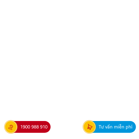
THÔNG BÁO VỀ VIỆC TRẢI NGHIỆM ỨNG DỤNG
YOUTUBE
Kính gửi Quý Khách hàng và Quý Đại lý, Công ty
TNHH Thương Mại XNK Nội Thất Ô Tô Quang Minh
xin trân trọng cảm ơn Quý Khách hàng và Quý Đại lý
đã luôn tin tưởng sử dụng các sản phẩm Android Box
và Màn hình Android mang thương hiệu ZESTECH.
Trong quá trình […]
1900 988 910
Tư vấn miễn phí