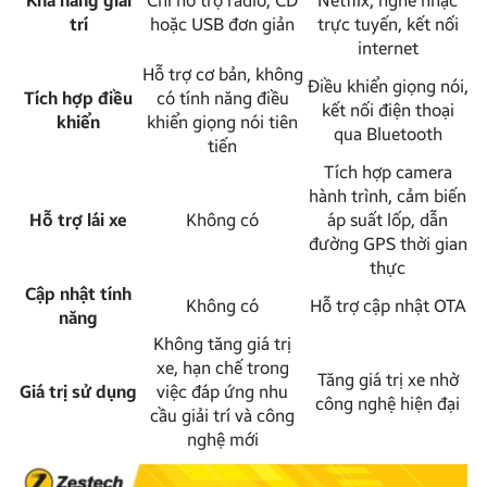
Khả năng giải
Chỉ hỗ trợ radio, CD
Netflix, nghe nhạc
trí
hoặc USB đơn giản
trực tuyến, kết nối
internet
Hỗ trợ cơ bản, không
Điều khiển giọng nói,
Tích hợp điều
có tính năng điều
kết nối điện thoại
khiển
khiển giọng nói tiên
qua Bluetooth
tiến
Tích hợp camera
hành trình, cảm biến
Hỗ trợ lái xe
Không có
áp suất lốp, dẫn
đường GPS thời gian
thực
Cập nhật tính
Không có
Hỗ trợ cập nhật OTA
năng
Không tăng giá trị
xe, hạn chế trong
Tăng giá trị xe nhờ
Giá trị sử dụng
việc đáp ứng nhu
công nghệ hiện đại
cầu giải trí và công
nghệ mới