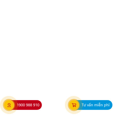
Kính gửi Quý Khách hàng và Quý Đại lý, Công ty
TNHH Thương Mại XNK Nội Thất Ô Tô Quang Minh
xin trân trọng cảm ơn Quý Khách hàng và Quý Đại lý
đã luôn tin tưởng sử dụng các sản phẩm Android Box
và Màn hình Android mang thương hiệu ZESTECH.
Trong quá trình […]
1900 988 910
Tư vấn miễn phí
Hướng dẫn lắp màn hình liền camera 360. Những lưu
ý cần biết