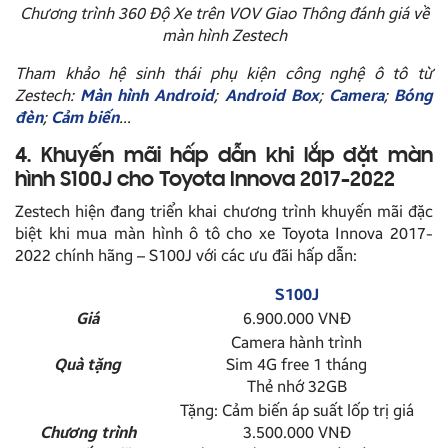
Chương trình 360 Độ Xe trên VOV Giao Thông đánh giá về
màn hình Zestech
Tham khảo hệ sinh thái phụ kiện công nghệ ô tô từ
Zestech:
Màn hình Android
;
Android Box
;
Camera
;
Bóng
đèn
;
Cảm biến
…
4. Khuyến mãi hấp dẫn khi lắp đặt màn
hình S100J cho Toyota Innova 2017-2022
Zestech hiện đang triển khai chương trình khuyến mãi đặc
biệt khi mua màn hình ô tô cho xe Toyota Innova 2017-
2022 chính hãng – S100J với các ưu đãi hấp dẫn:
S100J
Giá
6.900.000 VNĐ
Camera hành trình
Quà tặng
Sim 4G free 1 tháng
Thẻ nhớ 32GB
Tặng: Cảm biến áp suất lốp trị giá
Chương trình
3.500.000 VNĐ