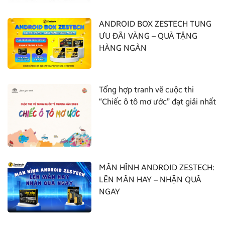
ANDROID BOX ZESTECH TUNG
ƯU ĐÃI VÀNG – QUÀ TẶNG
HÀNG NGÀN
Tổng hợp tranh vẽ cuộc thi
“Chiếc ô tô mơ ước” đạt giải nhất
MÀN HÌNH ANDROID ZESTECH:
LÊN MÀN HAY – NHẬN QUÀ
NGAY