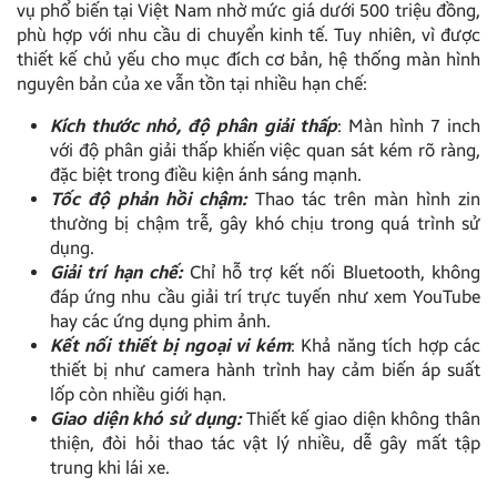
vụ phổ biến tại Việt Nam nhờ mức giá dưới 500 triệu đồng,
phù hợp với nhu cầu di chuyển kinh tế. Tuy nhiên, vì được
thiết kế chủ yếu cho mục đích cơ bản, hệ thống màn hình
nguyên bản của xe vẫn tồn tại nhiều hạn chế:
Kích thước nhỏ, độ phân giải thấp
: Màn hình 7 inch
với độ phân giải thấp khiến việc quan sát kém rõ ràng,
đặc biệt trong điều kiện ánh sáng mạnh.
Tốc độ phản hồi chậm:
Thao tác trên màn hình zin
thường bị chậm trễ, gây khó chịu trong quá trình sử
dụng.
Giải trí hạn chế:
Chỉ hỗ trợ kết nối Bluetooth, không
đáp ứng nhu cầu giải trí trực tuyến như xem YouTube
hay các ứng dụng phim ảnh.
Kết nối thiết bị ngoại vi kém
: Khả năng tích hợp các
thiết bị như camera hành trình hay cảm biến áp suất
lốp còn nhiều giới hạn.
Giao diện khó sử dụng:
Thiết kế giao diện không thân
thiện, đòi hỏi thao tác vật lý nhiều, dễ gây mất tập
trung khi lái xe.