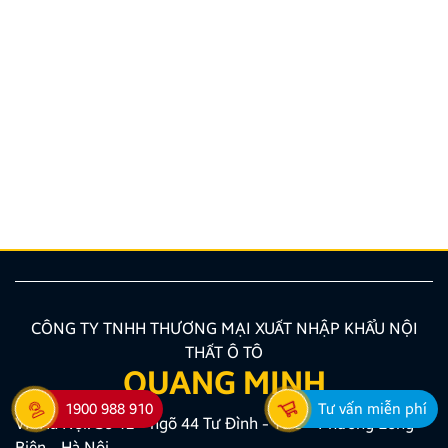
Hướng dẫn lắp màn hình liền camera 360. Những lưu
ý cần biết
Nâng cấp tính năng an toàn và tiện ích giải trí bằng
giải pháp lắp màn hình liền camera 360 đang là xu
hướng được nhiều chủ xe ưu tiên lựa chọn. Tuy
nhiên, để thiết bị phát huy tối đa hiệu quả, hiển thị
sắc nét và tuyệt đối không ảnh hưởng đến hệ […]
CÔNG TY TNHH THƯƠNG MẠI XUẤT NHẬP KHẨU NỘI
THẤT Ô TÔ
QUANG MINH
1900 988 910
Tư vấn miễn phí
VP Hà Nội: Số 12 - ngõ 44 Tư Đình - Tổ 5 - Phường Long
Biên - Hà Nội