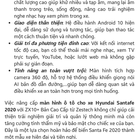
chất lượng cao giúp khử nhiễu và tạp âm, mang lại âm
thanh trong trẻo, sống động, nâng cao trải nghiệm
nghe nhạc hay xem phim trong xe.
Giao diện thân thiện
: Hệ điều hành Android 10 hiện
đại, dễ dàng sử dụng và tương tác, giúp bạn thao tác
một cách thuận tiện và nhanh chóng.
Giải trí đa phương tiện đỉnh cao
: Với kết nối internet
tốc độ cao, bạn có thể thoải mái nghe nhạc, xem TV
trực tuyến, YouTube, hoặc lướt web mà không gặp
phải sự gián đoạn.
Tính năng an toàn vượt trội:
Màn hình tích hợp
camera 360 độ, hỗ trợ hệ thống điều khiển giọng nói
AI bản đồ dẫn đường,…giúp bạn dễ dàng quan sát và
điều khiển xe an toàn hơn trong mọi tình huống.
Việc nâng cấp
màn hình ô tô cho xe Hyundai Santafe
2020
với ZX10+ Bản Cao Cấp từ Zestech không chỉ giúp cải
thiện trải nghiệm giải trí và quản lý thông minh mà còn
tăng cường tính thẩm mỹ và bảo mật cho chiếc xe của bạn.
Đây là một lựa chọn hoàn hảo để biến Santa Fe 2020 thành
một mẫu xe hiện đại và tiện nghi.