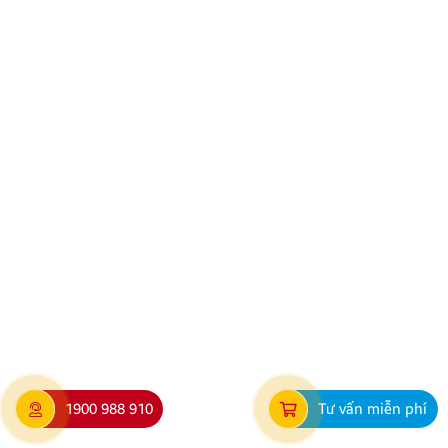
THÔNG BÁO VỀ VIỆC TRẢI NGHIỆM ỨNG DỤNG
YOUTUBE
Kính gửi Quý Khách hàng và Quý Đại lý, Công ty
TNHH Thương Mại XNK Nội Thất Ô Tô Quang Minh
xin trân trọng cảm ơn Quý Khách hàng và Quý Đại lý
đã luôn tin tưởng sử dụng các sản phẩm Android Box
và Màn hình Android mang thương hiệu ZESTECH.
Trong quá trình […]
1900 988 910
Tư vấn miễn phí