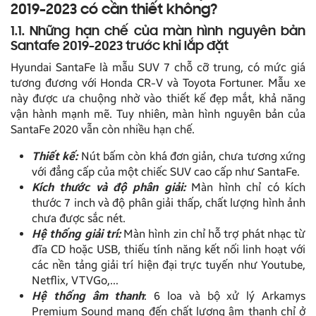
2019-2023 có cần thiết không?
1.1. Những hạn chế của màn hình nguyên bản
Santafe 2019-2023 trước khi lắp đặt
Hyundai SantaFe là mẫu SUV 7 chỗ cỡ trung, có mức giá
tương đương với Honda CR-V và Toyota Fortuner. Mẫu xe
này được ưa chuộng nhờ vào thiết kế đẹp mắt, khả năng
vận hành mạnh mẽ. Tuy nhiên, màn hình nguyên bản của
SantaFe 2020 vẫn còn nhiều hạn chế.
Thiết kế:
Nút bấm còn khá đơn giản, chưa tương xứng
với đẳng cấp của một chiếc SUV cao cấp như SantaFe.
Kích thước và độ phân giải:
Màn hình chỉ có kích
thước 7 inch và độ phân giải thấp, chất lượng hình ảnh
chưa được sắc nét.
Hệ thống giải trí:
Màn hình zin chỉ hỗ trợ phát nhạc từ
đĩa CD hoặc USB, thiếu tính năng kết nối linh hoạt với
các nền tảng giải trí hiện đại trực tuyến như Youtube,
Netflix, VTVGo,…
Hệ thống âm thanh
: 6 loa và bộ xử lý Arkamys
Premium Sound mang đến chất lượng âm thanh chỉ ở