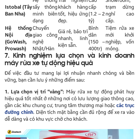
Hệ thống
Trải nghiệm
Cao
Showroom,
Istobal (Tây
sấy thông
khách hàng
cấp
trạm dừng
Ban Nha)
minh biên
tốt, hiệu ứng
(1.2 – 2
nghỉ cao
dạng
đẹp.
tỷ)
cấp.
Hệ thống
Chuyển
Bình
Tiệm rửa xe
Giá rẻ, bảo trì
Nội địa
giao công
dân
mới khởi
nhanh, linh
(GoWash,
nghệ
(150 –
nghiệp, vốn
kiện sẵn.
Prowash)
Nhật/Hàn
400tr)
mỏng.
7. Kinh nghiệm lựa chọn và kinh doanh
máy rửa xe tự động hiệu quả
Để việc đầu tư mang lại lợi nhuận nhanh chóng và bền
vững, bạn cần lưu ý những điểm sau:
1. Lựa chọn vị trí “vàng”:
Máy rửa xe tự động phát huy
hiệu quả tốt nhất ở những nơi có lưu lượng giao thông cao,
gần các khu chung cư, trung tâm thương mại hoặc
các trục
đường chính
. Diện tích mặt bằng cần đủ rộng để xe ra vào
dễ dàng và có khu vực chờ cho khách.