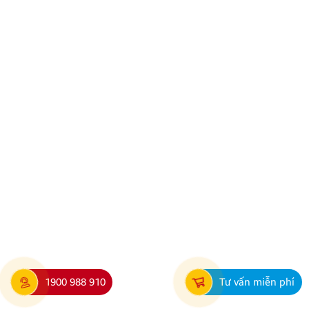
không chỉ đến từ sản phẩm mà còn được khẳng định
bởi chất lượng dịch vụ và sự tin tưởng từ khách
hàng. Minh Thành Auto tự hào là đơn vị được
Zestech vinh danh Đại sứ thương hiệu liên tiếp trong
3 […]
Địa chỉ lắp màn hình ô tô Zestech uy tín, chuẩn kỹ
thuật tại Thanh Hóa
1900 988 910
Tư vấn miễn phí
Nhu cầu nâng cấp màn hình ô tô thông minh đang