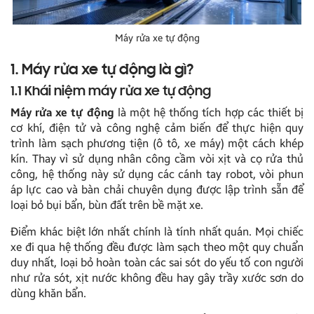
Máy rửa xe tự động
1. Máy rửa xe tự động là gì?
1.1 Khái niệm máy rửa xe tự động
Máy rửa xe tự động
là một hệ thống tích hợp các thiết bị
cơ khí, điện tử và công nghệ cảm biến để thực hiện quy
trình làm sạch phương tiện (ô tô, xe máy) một cách khép
kín. Thay vì sử dụng nhân công cầm vòi xịt và cọ rửa thủ
công, hệ thống này sử dụng các cánh tay robot, vòi phun
áp lực cao và bàn chải chuyên dụng được lập trình sẵn để
loại bỏ bụi bẩn, bùn đất trên bề mặt xe.
Điểm khác biệt lớn nhất chính là tính nhất quán. Mọi chiếc
xe đi qua hệ thống đều được làm sạch theo một quy chuẩn
duy nhất, loại bỏ hoàn toàn các sai sót do yếu tố con người
như rửa sót, xịt nước không đều hay gây trầy xước sơn do
dùng khăn bẩn.