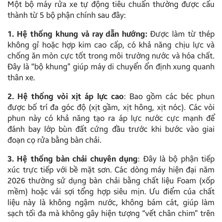
Một bộ máy rửa xe tự động tiêu chuẩn thường được cấu
thành từ 5 bộ phận chính sau đây:
1. Hệ thống khung và ray dẫn hướng:
Được làm từ thép
không gỉ hoặc hợp kim cao cấp, có khả năng chịu lực và
chống ăn mòn cực tốt trong môi trường nước và hóa chất.
Đây là “bộ khung” giúp máy di chuyển ổn định xung quanh
thân xe.
2. Hệ thống vòi xịt áp lực cao
: Bao gồm các béc phun
được bố trí đa góc độ (xịt gầm, xịt hông, xịt nóc). Các vòi
phun này có khả năng tạo ra áp lực nước cực mạnh để
đánh bay lớp bùn đất cứng đầu trước khi bước vào giai
đoạn cọ rửa bằng bàn chải.
3. Hệ thống bàn chải chuyên dụng
: Đây là bộ phận tiếp
xúc trực tiếp với bề mặt sơn. Các dòng máy hiện đại năm
2026 thường sử dụng bàn chải bằng chất liệu Foam (xốp
mềm) hoặc vải sợi tổng hợp siêu mịn. Ưu điểm của chất
liệu này là không ngậm nước, không bám cát, giúp làm
sạch tối đa mà không gây hiện tượng “vết chân chim” trên