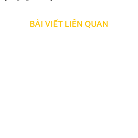
BÀI VIẾT LIÊN QUAN
Thông báo: Ngừng hỗ trợ tra cứu bảo hành đối với
sản phẩm đã hết thời hạn bảo hành
Kính gửi Quý Khách hàng và Quý Đại lý, Nhằm tối ưu