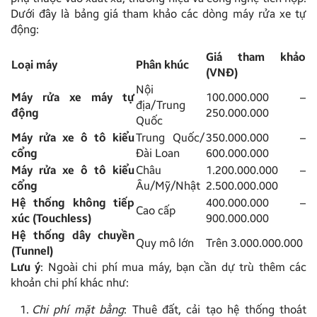
Dưới đây là bảng giá tham khảo các dòng máy rửa xe tự
động:
Giá tham khảo
Loại máy
Phân khúc
(VNĐ)
Nội
Máy rửa xe máy tự
100.000.000 –
địa/Trung
động
250.000.000
Quốc
Máy rửa xe ô tô kiểu
Trung Quốc/
350.000.000 –
cổng
Đài Loan
600.000.000
Máy rửa xe ô tô kiểu
Châu
1.200.000.000 –
cổng
Âu/Mỹ/Nhật
2.500.000.000
Hệ thống không tiếp
400.000.000 –
Cao cấp
xúc (Touchless)
900.000.000
Hệ thống dây chuyền
Quy mô lớn
Trên 3.000.000.000
(Tunnel)
Lưu ý
: Ngoài chi phí mua máy, bạn cần dự trù thêm các
khoản chi phí khác như:
Chi phí mặt bằng
: Thuê đất, cải tạo hệ thống thoát