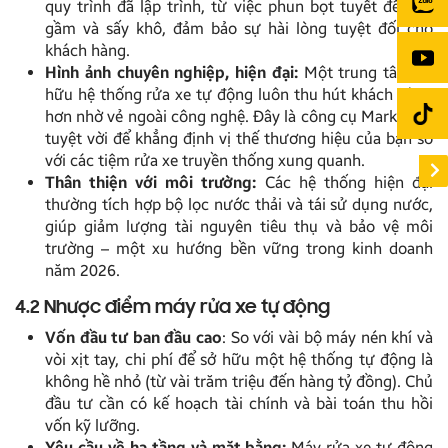
quy trình đã lập trình, từ việc phun bọt tuyết đến xịt
gầm và sấy khô, đảm bảo sự hài lòng tuyệt đối cho
khách hàng.
Hình ảnh chuyên nghiệp, hiện đại:
Một trung tâm sở
hữu hệ thống rửa xe tự động luôn thu hút khách hàng
hơn nhờ vẻ ngoài công nghệ. Đây là công cụ Marketing
tuyệt vời để khẳng định vị thế thương hiệu của bạn so
với các tiệm rửa xe truyền thống xung quanh.
Thân thiện với môi trường:
Các hệ thống hiện đại
thường tích hợp bộ lọc nước thải và tái sử dụng nước,
giúp giảm lượng tài nguyên tiêu thụ và bảo vệ môi
trường – một xu hướng bền vững trong kinh doanh
năm 2026.
4.2 Nhược điểm máy rửa xe tự động
Vốn đầu tư ban đầu cao
: So với vài bộ máy nén khí và
vòi xịt tay, chi phí để sở hữu một hệ thống tự động là
không hề nhỏ (từ vài trăm triệu đến hàng tỷ đồng). Chủ
đầu tư cần có kế hoạch tài chính và bài toán thu hồi
vốn kỹ lưỡng.
Yêu cầu về hạ tầng và mặt bằng:
Máy rửa xe tự động