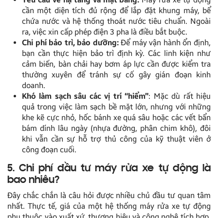
cần một diện tích đủ rộng để lắp đặt khung máy, bể
chứa nước và hệ thống thoát nước tiêu chuẩn. Ngoài
ra, việc xin cấp phép điện 3 pha là điều bắt buộc.
Chi phí bảo trì, bảo dưỡng:
Để máy vận hành ổn định,
bạn cần thực hiện bảo trì định kỳ. Các linh kiện như
cảm biến, bàn chải hay bơm áp lực cần được kiểm tra
thường xuyên để tránh sự cố gây gián đoạn kinh
doanh.
Khó làm sạch sâu các vị trí “hiểm”
: Mặc dù rất hiệu
quả trong việc làm sạch bề mặt lớn, nhưng với những
khe kẽ cực nhỏ, hốc bánh xe quá sâu hoặc các vết bẩn
bám dính lâu ngày (nhựa đường, phân chim khô), đôi
khi vẫn cần sự hỗ trợ thủ công của kỹ thuật viên ở
công đoạn cuối.
5. Chi phí đầu tư máy rửa xe tự động là
bao nhiêu?
Đây chắc chắn là câu hỏi được nhiều chủ đầu tư quan tâm
nhất. Thực tế, giá của một hệ thống máy rửa xe tự động
phụ thuộc vào xuất xứ, thương hiệu và công nghệ tích hợp.