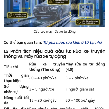
Cấu tạo máy rửa xe tự động
Có thể bạn quan tâm:
Tự pha nước rửa kính ô tô tại nhà
1.2 Phân tích hiệu quả đầu tư: Rửa xe truyền
thống vs. Máy rửa xe tự động
Rửa xe truyền
Máy rửa xe tự động
Tiêu chí
thống (Thủ công)
(4.0)
Thời gian
20 – 40 phút/xe
3 – 7 phút/xe
thực hiện
Số lượng
3 – 5 người/xe
1 người giám sát
nhân sự
Năng suất tối
15 – 20 xe/ngày
60 – 100 xe/ngày
đa
Độ ổn định
Phụ thuộc vào tay
Đồng nhất 100%,