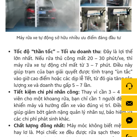
Máy rửa xe tự động sở hữu nhiều ưu điểm đáng đầu tư
Tốc độ “thần tốc” – Tối ưu doanh thu
: Đây là lợi thế
lớn nhất. Nếu rửa thủ công mất 20 – 30 phút/xe, thì
máy rửa xe tự động chỉ mất từ 3 – 7 phút. Điều này
giúp trạm của bạn giải quyết được tình trạng “ùn tắc”
vào giờ cao điểm hoặc các dịp lễ Tết, từ đó gia tăng sản
lượng xe và doanh thu gấp 5 – 7 lần.
Tiết kiệm chi phí nhân công:
Thay vì cần 3 – 4 nhân
viên cho một khoang rửa, bạn chỉ cần 1 người để điều
khiển máy và hướng dẫn xe vào đúng vị trí. Điều này
giúp giảm bớt gánh nặng quản lý nhân sự, bảo hiểm và
các chi phí phát sinh khác.
Chất lượng đồng nhất:
Máy móc không biết mệt mỏi
hay lơ là. Mọi chiếc xe đều được rửa sạch theo đúng