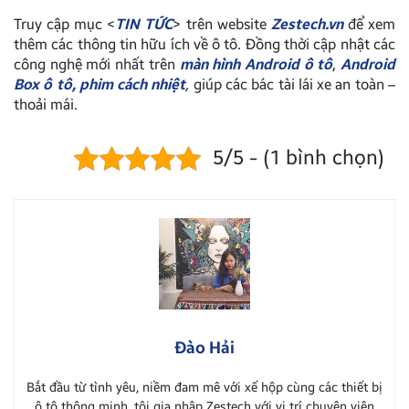
Truy cập mục <
TIN TỨC
> trên website
Zestech.vn
để xem
thêm các thông tin hữu ích về ô tô. Đồng thời cập nhật các
công nghệ mới nhất trên
màn hình Android ô tô
,
Android
Box ô tô,
phim cách nhiệt
,
giúp các bác tài lái xe an toàn –
thoải mái.
5/5 - (1 bình chọn)
Đào Hải
Bắt đầu từ tình yêu, niềm đam mê với xế hộp cùng các thiết bị
ô tô thông minh, tôi gia nhập Zestech với vị trí chuyên viên