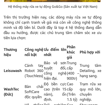
Hệ thống máy rửa xe tự động Go&Go (Sản xuất tại Việt Nam)
Trên thị trường hiện nay, các dòng máy rửa xe tự động
không chỉ cạnh tranh về giá mà còn về công nghệ thông
minh và độ bền bỉ. Dưới đây là top 4 hệ thống đang dẫn
đầu xu hướng, được các chủ trung tâm chăm sóc xe ưu
tiên lựa chọn:
Phân
Thương
Công nghệ
Ưu điểm lớn
khúc
Phù hợp với
hiệu
nổi bật
nhất
giá
Bảo vệ sơn
Trung
Cánh tay
Trung tâm
tuyệt đối,
cấp
Leisuwash
Robot 360
Detailing, xe
công nghệ
(400 –
(Touchless)
hạng sang.
hiện đại.
900tr)
Độ bền cực
Cao
Trạm rửa xe
Bàn chải
WashTec
cao (trên 15
cấp
quy mô lớn,
SoftCare
(Đức)
năm), ổn
(Trên
chuyên
độc quyền
định.
1.5 tỷ)
nghiệp.