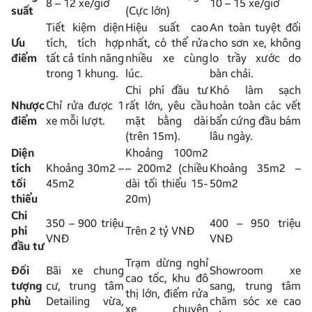
8 – 12 xe/giờ
10 – 15 xe/giờ
suất
(Cực lớn)
Tiết kiệm diện
Hiệu suất cao
An toàn tuyệt đối
Ưu
tích, tích hợp
nhất, có thể rửa
cho sơn xe, không
điểm
tất cả tính năng
nhiều xe cùng
lo trầy xước do
trong 1 khung.
lúc.
bàn chải.
Chi phí đầu tư
Khó làm sạch
Nhược
Chỉ rửa được 1
rất lớn, yêu cầu
hoàn toàn các vết
điểm
xe mỗi lượt.
mặt bằng dài
bẩn cứng đầu bám
(trên 15m).
lâu ngày.
Diện
Khoảng 100m2
tích
Khoảng 30m2 –
– 200m2 (chiều
Khoảng 35m2 –
tối
45m2
dài tối thiểu 15-
50m2
thiểu
20m)
Chi
350 – 900 triệu
400 – 950 triệu
phí
Trên 2 tỷ VNĐ
VNĐ
VNĐ
đầu tư
Trạm dừng nghỉ
Đối
Bãi xe chung
Showroom xe
cao tốc, khu đô
tượng
cư, trung tâm
sang, trung tâm
thị lớn, điểm rửa
phù
Detailing vừa,
chăm sóc xe cao
xe chuyên