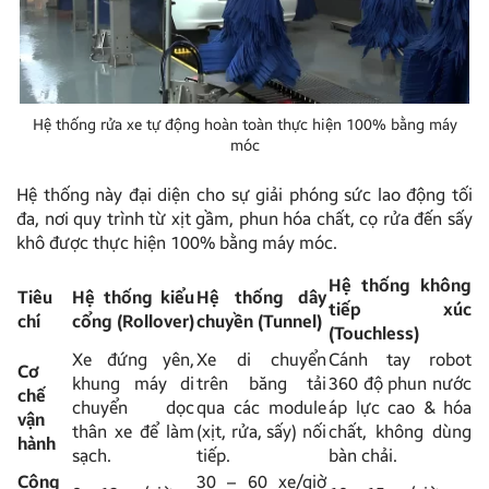
Hệ thống rửa xe tự động hoàn toàn thực hiện 100% bằng máy
móc
Hệ thống này đại diện cho sự giải phóng sức lao động tối
đa, nơi quy trình từ xịt gầm, phun hóa chất, cọ rửa đến sấy
khô được thực hiện 100% bằng máy móc.
Hệ thống không
Tiêu
Hệ thống kiểu
Hệ thống dây
tiếp xúc
chí
cổng (Rollover)
chuyền (Tunnel)
(Touchless)
Xe đứng yên,
Xe di chuyển
Cánh tay robot
Cơ
khung máy di
trên băng tải
360 độ phun nước
chế
chuyển dọc
qua các module
áp lực cao & hóa
vận
thân xe để làm
(xịt, rửa, sấy) nối
chất, không dùng
hành
sạch.
tiếp.
bàn chải.
Công
30 – 60 xe/giờ