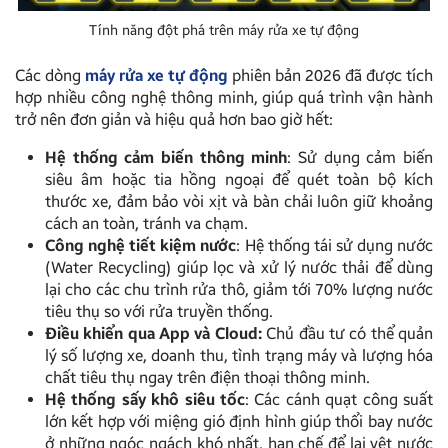
Tính năng đột phá trên máy rửa xe tự động
Các dòng
máy rửa xe tự động
phiên bản 2026 đã được tích
hợp nhiều công nghệ thông minh, giúp quá trình vận hành
trở nên đơn giản và hiệu quả hơn bao giờ hết:
Hệ thống cảm biến thông minh
: Sử dụng cảm biến
siêu âm hoặc tia hồng ngoại để quét toàn bộ kích
thước xe, đảm bảo vòi xịt và bàn chải luôn giữ khoảng
cách an toàn, tránh va chạm.
Công nghệ tiết kiệm nước
: Hệ thống tái sử dụng nước
(Water Recycling) giúp lọc và xử lý nước thải để dùng
lại cho các chu trình rửa thô, giảm tới 70% lượng nước
tiêu thụ so với rửa truyền thống.
Điều khiển qua App và Cloud:
Chủ đầu tư có thể quản
lý số lượng xe, doanh thu, tình trạng máy và lượng hóa
chất tiêu thụ ngay trên điện thoại thông minh.
Hệ thống sấy khô siêu tốc
: Các cánh quạt công suất
lớn kết hợp với miệng gió định hình giúp thổi bay nước
ở những ngóc ngách khó nhất, hạn chế để lại vệt nước