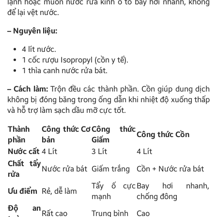
lạnh hoặc muốn nước rửa kính ô tô bay hơi nhanh, không
để lại vệt nước.
–
Nguyên liệu:
4 lít nước.
1 cốc rượu Isopropyl (cồn y tế).
1 thìa canh nước rửa bát.
–
Cách làm:
Trộn đều các thành phần. Cồn giúp dung dịch
không bị đóng băng trong ống dẫn khi nhiệt độ xuống thấp
và hỗ trợ làm sạch dầu mỡ cực tốt.
Thành
Công thức Cơ
Công thức
Công thức Cồn
phần
bản
Giấm
Nước cất
4 Lít
3 Lít
4 Lít
Chất tẩy
Nước rửa bát
Giấm trắng
Cồn + Nước rửa bát
rửa
Tẩy ố cực
Bay hơi nhanh,
Ưu điểm
Rẻ, dễ làm
mạnh
chống đông
Độ an
Rất cao
Trung bình
Cao