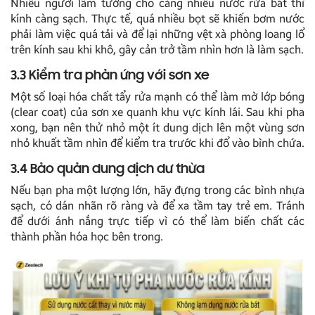
Nhiều người lầm tưởng cho càng nhiều nước rửa bát thì
kính càng sạch. Thực tế, quá nhiều bọt sẽ khiến bơm nước
phải làm việc quá tải và để lại những vệt xà phòng loang lổ
trên kính sau khi khô, gây cản trở tầm nhìn hơn là làm sạch.
3.3 Kiểm tra phản ứng với sơn xe
Một số loại hóa chất tẩy rửa mạnh có thể làm mờ lớp bóng
(clear coat) của sơn xe quanh khu vực kính lái. Sau khi pha
xong, bạn nên thử nhỏ một ít dung dịch lên một vùng sơn
nhỏ khuất tầm nhìn để kiểm tra trước khi đổ vào bình chứa.
3.4 Bảo quản dung dịch dư thừa
Nếu bạn pha một lượng lớn, hãy đựng trong các bình nhựa
sạch, có dán nhãn rõ ràng và để xa tầm tay trẻ em. Tránh
để dưới ánh nắng trực tiếp vì có thể làm biến chất các
thành phần hóa học bên trong.