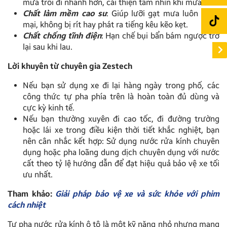
mưa trôi đi nhanh hơn, cải thiện tầm nhìn khi mưa lớn.
Chất làm mềm cao su
: Giúp lưỡi gạt mưa luôn mềm
mại, không bị rít hay phát ra tiếng kêu kẽo kẹt.
Chất chống tĩnh điện
: Hạn chế bụi bẩn bám ngược trở
lại sau khi lau.
Lời khuyên từ chuyên gia Zestech
Nếu bạn sử dụng xe đi lại hàng ngày trong phố, các
công thức tự pha phía trên là hoàn toàn đủ dùng và
cực kỳ kinh tế.
Nếu bạn thường xuyên đi cao tốc, đi đường trường
hoặc lái xe trong điều kiện thời tiết khắc nghiệt, bạn
nên cân nhắc kết hợp: Sử dụng nước rửa kính chuyên
dụng hoặc pha loãng dung dịch chuyên dụng với nước
cất theo tỷ lệ hướng dẫn để đạt hiệu quả bảo vệ xe tối
ưu nhất.
Tham khảo:
Giải pháp bảo vệ xe và sức khỏe với phim
cách nhiệt
Tự pha nước rửa kính ô tô là một kỹ năng nhỏ nhưng mang