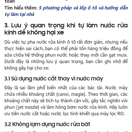
toàn
Tìm hiểu thêm:
5 phương pháp vá lốp ô tô và hướng dẫn
tự làm tại nhà
3. Lưu ý quan trọng khi tự làm nước rửa
kính để không hại xe
Dù việc tự pha nước rửa kính ô tô rất đơn giản, nhưng nếu
thực hiện sai cách, bạn có thể phải tốn hàng triệu đồng để
sửa chữa hệ thống phun nước hoặc thay mới cần gạt mưa.
Dưới đây là những lưu ý quan trọng, bạn cần ghi nhớ để
không gây hại cho xe:
3.1 Sử dụng nước cất thay vì nước máy
Đây là sai lầm phổ biến nhất của các bác tài. Nước máy
chứa nhiều khoáng chất (canxi, magie). Theo thời gian, các
khoáng chất này sẽ tích tụ thành cặn vôi, gây tắc nghẽn vòi
phun (jet nozzle) và làm hỏng bơm nước rửa kính. Hãy luôn
ưu tiên nước cất hoặc nước lọc tinh khiết qua máy lọc RO.
3.2 Không lạm dụng nước rửa bát