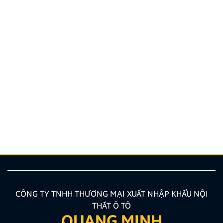
Top 5 bản đồ chỉ đường Việt Nam tốt nhất cho tài xế
Lái xe tại Việt Nam chưa bao giờ là thử thách dễ
dàng, từ những con ngõ nhỏ đan xen như mạng nhện
tại Hà Nội, TP.HCM cho đến những cung đường đèo
dốc, biển báo giao thông thay đổi liên tục. Lúc này,
một chiếc bản đồ chỉ đường Việt Nam thông minh,
chính […]
CÔNG TY TNHH THƯƠNG MẠI XUẤT NHẬP KHẨU NỘI
THẤT Ô TÔ
QUANG MINH