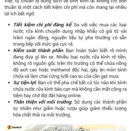
Việc tự chuẩn bị dung dịch vệ sinh kính lái không chỉ đơn
thuần là một cách tiết kiệm chi phí mà còn mang lại nhiều
lợi ích bất ngờ:
Tiết kiệm chi phí đáng kể
: So với việc mua các loại
nước rửa kính chuyên dụng nhập khẩu có giá từ vài
trăm ngàn đồng, nguyên liệu tự pha thường có sẵn
trong bếp với mức giá cực rẻ.
Kiểm soát thành phần
: Bạn hoàn toàn biết rõ mình
đang đưa gì lên xe. Nhiều loại nước rửa kính rẻ tiền,
không rõ nguồn gốc trên thị trường có thể chứa nồng
độ axit cao hoặc methanol độc hại, gây ăn mòn bình
chứa và làm chai cứng lưỡi cao su của cần gạt mưa.
Sự tiện lợi
: Bạn có thể pha chế bất cứ lúc nào khi bình
chứa nước rửa kính báo cạn mà không cần mất công ra
tiệm hay chờ đợi đặt hàng online.
Thân thiện với môi trường
: Sử dụng các thành phần
tự nhiên như giấm hoặc rượu giúp giảm thiểu lượng
hóa chất thải ra môi trường.