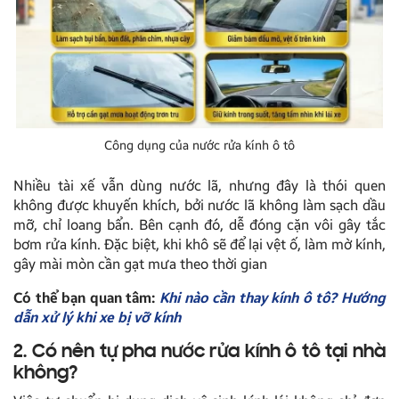
Công dụng của nước rửa kính ô tô
Nhiều tài xế vẫn dùng nước lã, nhưng đây là thói quen
không được khuyến khích, bởi nước lã không làm sạch dầu
mỡ, chỉ loang bẩn. Bên cạnh đó, dễ đóng cặn vôi gây tắc
bơm rửa kính. Đặc biệt, khi khô sẽ để lại vệt ố, làm mờ kính,
gây mài mòn cần gạt mưa theo thời gian
Có thể bạn quan tâm:
Khi nào cần thay kính ô tô? Hướng
dẫn xử lý khi xe bị vỡ kính
2. Có nên tự pha nước rửa kính ô tô tại nhà
không?