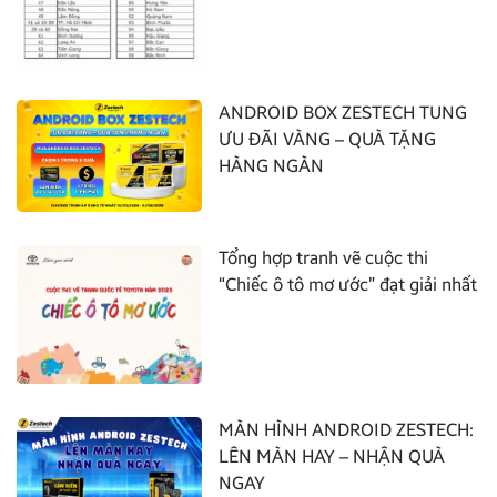
ANDROID BOX ZESTECH TUNG
ƯU ĐÃI VÀNG – QUÀ TẶNG
HÀNG NGÀN
Tổng hợp tranh vẽ cuộc thi
“Chiếc ô tô mơ ước” đạt giải nhất
MÀN HÌNH ANDROID ZESTECH:
LÊN MÀN HAY – NHẬN QUÀ
NGAY