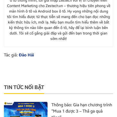
ô tô thông minh, tôi gia nhập Zestech với vị trí chuyên viên
Content Marketing cho Zestech.vn – thương hiệu tiên phong về
màn hình ô tô và Android box ô tô. Hy vọng những nội dung
tôi tìm hiểu được từ thực tiễn sẽ mang đến cho bạn đọc những
kiến thức hữu ích, mới lạ. Nếu bạn muốn tìm hiểu thêm về bất
kỳ thông tin nào liên quan đến ô tô, hãy để lại bình luận bên
dưới. Tôi sẽ cố gắng giải đáp và gửi đến bạn trong thời gian
sớm nhất!
Tác giả:
Đào Hải
TIN TỨC NỔI BẬT
Thông báo: Gia hạn chương trình
“Mua 1 được 3 – Thả ga quà