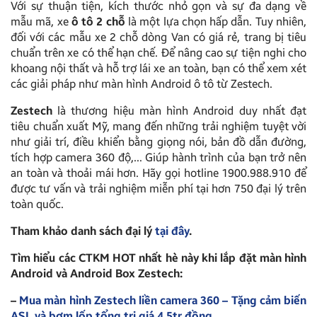
Với sự thuận tiện, kích thước nhỏ gọn và sự đa dạng về
mẫu mã, xe
ô tô 2 chỗ
là một lựa chọn hấp dẫn. Tuy nhiên,
đối với các mẫu xe 2 chỗ dòng Van có giá rẻ, trang bị tiêu
chuẩn trên xe có thể hạn chế. Để nâng cao sự tiện nghi cho
khoang nội thất và hỗ trợ lái xe an toàn, bạn có thể xem xét
các giải pháp như màn hình Android ô tô từ Zestech.
Zestech
là thương hiệu màn hình Android duy nhất đạt
tiêu chuẩn xuất Mỹ, mang đến những trải nghiệm tuyệt vời
như giải trí, điều khiển bằng giọng nói, bản đồ dẫn đường,
tích hợp camera 360 độ,… Giúp hành trình của bạn trở nên
an toàn và thoải mái hơn. Hãy gọi hotline 1900.988.910 để
được tư vấn và trải nghiệm miễn phí tại hơn 750 đại lý trên
toàn quốc.
Tham khảo danh sách đại lý
tại đây
.
Tìm hiểu các CTKM HOT nhất hè này khi lắp đặt màn hình
Android và Android Box Zestech:
–
Mua màn hình Zestech liền camera 360 – Tặng cảm biến
ASL và bơm lốp tổng trị giá 4,5tr đồng