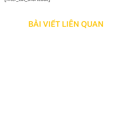
BÀI VIẾT LIÊN QUAN
Thông báo: Ngừng hỗ trợ tra cứu bảo hành đối với
sản phẩm đã hết thời hạn bảo hành