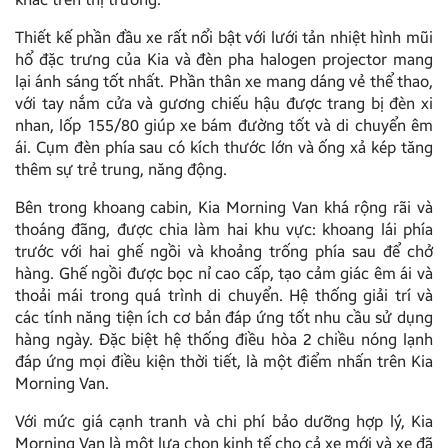
Thiết kế phần đầu xe rất nổi bật với lưới tản nhiệt hình mũi
hổ đặc trưng của Kia và đèn pha halogen projector mang
lại ánh sáng tốt nhất. Phần thân xe mang dáng vẻ thể thao,
với tay nắm cửa và gương chiếu hậu được trang bị đèn xi
nhan, lốp 155/80 giúp xe bám đường tốt và di chuyển êm
ái. Cụm đèn phía sau có kích thước lớn và ống xả kép tăng
thêm sự trẻ trung, năng động.
Bên trong khoang cabin, Kia Morning Van khá rộng rãi và
thoáng đãng, được chia làm hai khu vực: khoang lái phía
trước với hai ghế ngồi và khoảng trống phía sau để chở
hàng. Ghế ngồi được bọc nỉ cao cấp, tạo cảm giác êm ái và
thoải mái trong quá trình di chuyển. Hệ thống giải trí và
các tính năng tiện ích cơ bản đáp ứng tốt nhu cầu sử dụng
hàng ngày. Đặc biệt hệ thống điều hòa 2 chiều nóng lạnh
đáp ứng mọi điều kiện thời tiết, là một điểm nhấn trên Kia
Morning Van.
Với mức giá cạnh tranh và chi phí bảo dưỡng hợp lý, Kia
Morning Van là một lựa chọn kinh tế cho cả xe mới và xe đã