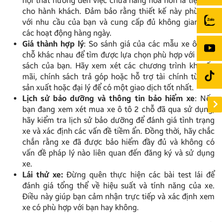
nội thất hướng đến việc chứa hàng hóa hơn là tiện ích
cho hành khách. Đảm bảo rằng thiết kế này phù hợp
với nhu cầu của bạn và cung cấp đủ không gian cho
các hoạt động hàng ngày.
Giá thành hợp lý
: So sánh giá của các mẫu xe ô tô 2
chỗ khác nhau để tìm được lựa chọn phù hợp với ngân
sách của bạn. Hãy xem xét các chương trình khuyến
mãi, chính sách trả góp hoặc hỗ trợ tài chính từ nhà
sản xuất hoặc đại lý để có một giao dịch tốt nhất.
Lịch sử bảo dưỡng và thông tin bảo hiểm xe
: Nếu
bạn đang xem xét mua xe ô tô 2 chỗ đã qua sử dụng,
hãy kiểm tra lịch sử bảo dưỡng để đánh giá tình trạng
xe và xác định các vấn đề tiềm ẩn. Đồng thời, hãy chắc
chắn rằng xe đã được bảo hiểm đầy đủ và không có
vấn đề pháp lý nào liên quan đến đăng ký và sử dụng
xe.
Lái thử xe:
Đừng quên thực hiện các bài test lái để
đánh giá tổng thể về hiệu suất và tính năng của xe.
Điều này giúp bạn cảm nhận trực tiếp và xác định xem
xe có phù hợp với bạn hay không.