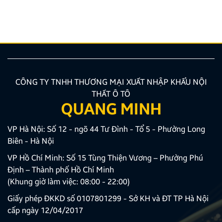
nhiên, để thiết bị phát huy tối đa hiệu quả, hiển thị
sắc nét và tuyệt đối không ảnh hưởng đến hệ […]
CÔNG TY TNHH THƯƠNG MẠI XUẤT NHẬP KHẨU NỘI
THẤT Ô TÔ
QUANG MINH
VP Hà Nội: Số 12 - ngõ 44 Tư Đình - Tổ 5 - Phường Long
Biên - Hà Nội
VP Hồ Chí Minh: Số 15 Tùng Thiện Vương – Phường Phú
Định – Thành phố Hồ Chí Minh
(Khung giờ làm việc: 08:00 - 22:00)
Giấy phép ĐKKD số 0107801299 - Sở KH và ĐT TP Hà Nội
cấp ngày 12/04/2017