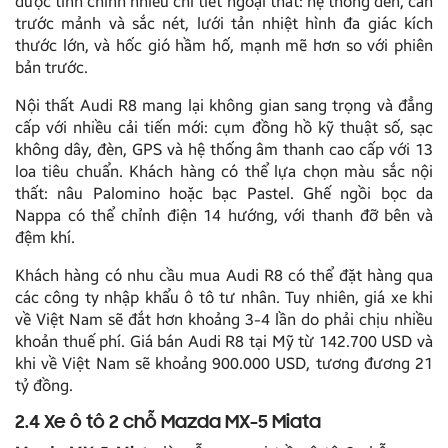
được tinh chỉnh nhiều chi tiết ngoại thất: hệ thống đèn, cản
trước mảnh và sắc nét, lưới tản nhiệt hình đa giác kích
thước lớn, và hốc gió hầm hố, mạnh mẽ hơn so với phiên
bản trước.
Nội thất Audi R8 mang lại không gian sang trọng và đẳng
cấp với nhiều cải tiến mới: cụm đồng hồ kỹ thuật số, sạc
không dây, đèn, GPS và hệ thống âm thanh cao cấp với 13
loa tiêu chuẩn. Khách hàng có thể lựa chọn màu sắc nội
thất: nâu Palomino hoặc bạc Pastel. Ghế ngồi bọc da
Nappa có thể chỉnh điện 14 hướng, với thanh đỡ bên và
đệm khí.
Khách hàng có nhu cầu mua Audi R8 có thể đặt hàng qua
các công ty nhập khẩu ô tô tư nhân. Tuy nhiên, giá xe khi
về Việt Nam sẽ đắt hơn khoảng 3-4 lần do phải chịu nhiều
khoản thuế phí. Giá bán Audi R8 tại Mỹ từ 142.700 USD và
khi về Việt Nam sẽ khoảng 900.000 USD, tương đương 21
tỷ đồng.
2.4 Xe ô tô 2 chỗ Mazda MX-5 Miata