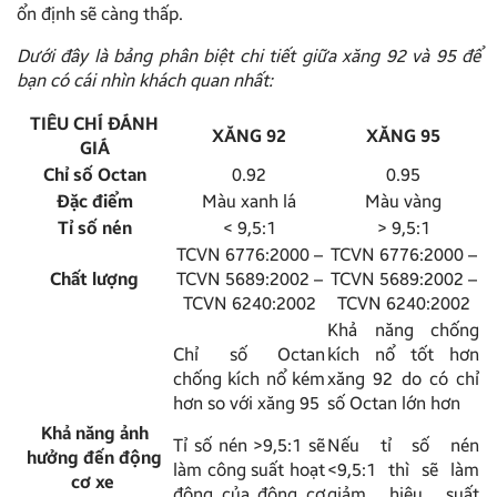
ổn định sẽ càng thấp.
Dưới đây là bảng phân biệt chi tiết giữa xăng 92 và 95 để
bạn có cái nhìn khách quan nhất:
TIÊU CHÍ ĐÁNH
XĂNG 92
XĂNG 95
GIÁ
Chỉ số Octan
0.92
0.95
Đặc điểm
Màu xanh lá
Màu vàng
Tỉ số nén
< 9,5:1
> 9,5:1
TCVN 6776:2000 –
TCVN 6776:2000 –
Chất lượng
TCVN 5689:2002 –
TCVN 5689:2002 –
TCVN 6240:2002
TCVN 6240:2002
Khả năng chống
Chỉ số Octan
kích nổ tốt hơn
chống kích nổ kém
xăng 92 do có chỉ
hơn so với xăng 95
số Octan lớn hơn
Khả năng ảnh
Tỉ số nén >9,5:1 sẽ
Nếu tỉ số nén
hưởng đến động
làm công suất hoạt
<9,5:1 thì sẽ làm
cơ xe
động của động cơ
giảm hiệu suất