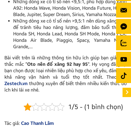
Những dòng xe có tỉ số nén <9,5:1, phù hợp dùng xăng
A92: Honda Wave, Honda Vision, Honda Future, Honda
Blade, Jupiter, Super Dream, Sirius, Yamaha Nozza ,…
Những dòng xe có tỉ số nén >9,5:1 nên dùng xăng A95
để tránh tiêu hao năng lượng, đảm bảo tuổi thọ xe:
Honda SH, Honda Lead, Honda SH Mode, Honda PCX,
Honda Air Blade, Piaggio, Spacy, Yamaha Nozza
Grande,…
Bài viết trên là những thông tin hữu ích giúp bạn giải đáp
thắc mắc “
Oto nên đổ xăng 92 hay 95
“. Hy vọng đã giúp
bạn chọn được loại nhiên liệu phù hợp cho xế yêu, đảm bảo
khả năng vận hành và tuổi thọ tốt nhất. Theo dõi
Zestech.vn
thường xuyên để biết thêm nhiều kiến thức bổ
ích khi lái xe nhé.
1/5 - (1 bình chọn)
Tác giả:
Cao Thanh Lâm