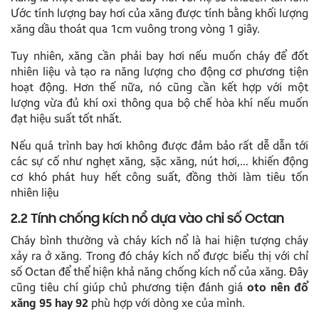
Ước tính lượng bay hơi của xăng được tính bằng khối lượng
xăng dầu thoát qua 1cm vuông trong vòng 1 giây.
Tuy nhiên, xăng cần phải bay hơi nếu muốn cháy để đốt
nhiên liệu và tạo ra năng lượng cho động cơ phương tiện
hoạt động. Hơn thế nữa, nó cũng cần kết hợp với một
lượng vừa đủ khí oxi thông qua bộ chế hòa khí nếu muốn
đạt hiệu suất tốt nhất.
Nếu quá trình bay hơi không được đảm bảo rất dễ dẫn tới
các sự cố như nghẹt xăng, sặc xăng, nút hơi,… khiến động
cơ khó phát huy hết công suất, đồng thời làm tiêu tốn
nhiên liệu
2.2 Tính chống kích nổ dựa vào chỉ số Octan
Cháy bình thường và cháy kích nổ là hai hiện tượng cháy
xảy ra ở xăng. Trong đó cháy kích nổ được biểu thị với chỉ
số Octan để thể hiện khả năng chống kích nổ của xăng. Đây
cũng tiêu chí giúp chủ phương tiện đánh giá
oto nên đổ
xăng 95 hay 92
phù hợp với dòng xe của mình.