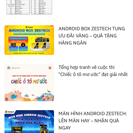
ANDROID BOX ZESTECH TUNG
ƯU ĐÃI VÀNG – QUÀ TẶNG
HÀNG NGÀN
Tổng hợp tranh vẽ cuộc thi
“Chiếc ô tô mơ ước” đạt giải nhất
MÀN HÌNH ANDROID ZESTECH:
LÊN MÀN HAY – NHẬN QUÀ
NGAY