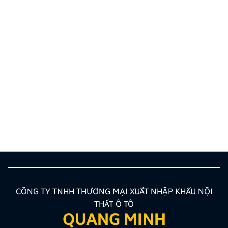
Hướng dẫn lắp màn hình liền camera 360. Những lưu
ý cần biết
Nâng cấp tính năng an toàn và tiện ích giải trí bằng
giải pháp lắp màn hình liền camera 360 đang là xu
hướng được nhiều chủ xe ưu tiên lựa chọn. Tuy
nhiên, để thiết bị phát huy tối đa hiệu quả, hiển thị
sắc nét và tuyệt đối không ảnh hưởng đến hệ […]
CÔNG TY TNHH THƯƠNG MẠI XUẤT NHẬP KHẨU NỘI
THẤT Ô TÔ
QUANG MINH