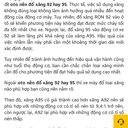
đề
oto nên đổ xăng 92 hay 95
. Thực tế, việc sử dụng xăng
không đúng loại không làm ảnh hưởng quá nhiều đến hoạt
động của động cơ máy. Tuy nhiên, đổ xăng RON 92 vào ô
tô sẽ khiến phương tiện này không đạt được mức cháy tối
đa tốt nhất cho xe. Ngược lại, đổ xăng 95 vào động cơ xe
92 sẽ làm lãng phí khả năng của xăng A95. Hậu quả của
việc nhầm lẫn này phải cần một khoảng thời gian dài mới
xác định được.
Tuy nhiên để tránh ảnh hưởng đến hiệu quả vận hành cũng
như tuổi thọ động cơ, bạn cần chắc chắn loại xăng mình
cần đổ cho phương tiện để đạt hiệu quả sử dụng cao nhất.
Ngoài
oto nên đổ xăng 92 hay 95
thì xe máy đổ loại xăng
nào phù hợp bạn cũng nên nắm rõ.
Theo đó, xăng A95 có giá thành cao hơn xăng A92 nên sẽ
phù hợp với những động cơ có tỉ số nén từ 9,4:1 trở nên,
còn ngược lại, A92 lại phù hợp với những động cơ có tỉ số
nén thấp.