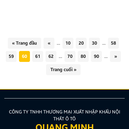
dòng xe 911, được Porsche quảng bá nhiều và rộng
rãi nhất hiện nay. Chiếc xe này sở hữu thiết kế đẹp
mắt và nhiều tính năng ưu việt, xứng đáng với danh
hiệu “Ông hoàng của dòng 911”. Mới đây, chiếc xe
này […]
« Trang đầu
«
...
10
20
30
...
58
59
60
61
62
...
70
80
90
...
»
Trang cuối »
CÔNG TY TNHH THƯƠNG MẠI XUẤT NHẬP KHẨU NỘI
THẤT Ô TÔ
QUANG MINH