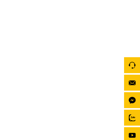
lập tức thu hút được sự quan tâm của hàng triệu
khách hàng. Raize 2024 được nhập khẩu nguyên
chiếc từ […]
Đánh giá Suzuki GSX R150: Thông số kỹ thuật,
giá bán tham khảo 2026
Lần đầu tiên xuất hiện vào năm 2017, Suzuki GSX
R150 nhanh chóng thu hút sự chú ý từ giới mộ điệu
bởi thiết kế cuốn hút, đậm chất thể thao và khả năng