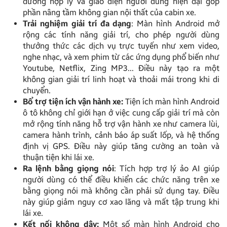
dưỡng hợp lý và giao diện người dùng hiện đại góp
phần nâng tầm không gian nội thất của cabin xe.
Trải nghiệm giải trí đa dạng
: Màn hình Android mở
rộng các tính năng giải trí, cho phép người dùng
thưởng thức các dịch vụ trực tuyến như xem video,
nghe nhạc, và xem phim từ các ứng dụng phổ biến như
Youtube, Netflix, Zing MP3… Điều này tạo ra một
không gian giải trí linh hoạt và thoải mái trong khi di
chuyển.
Bổ trợ tiện ích vận hành xe:
Tiện ích màn hình Android
ô tô không chỉ giới hạn ở việc cung cấp giải trí mà còn
mở rộng tính năng hỗ trợ vận hành xe như camera lùi,
camera hành trình, cảnh báo áp suất lốp, và hệ thống
định vị GPS. Điều này giúp tăng cường an toàn và
thuận tiện khi lái xe.
Ra lệnh bằng giọng nói
: Tích hợp trợ lý ảo AI giúp
người dùng có thể điều khiển các chức năng trên xe
bằng giọng nói mà không cần phải sử dụng tay. Điều
này giúp giảm nguy cơ xao lãng và mất tập trung khi
lái xe.
Kết nối không dây:
Một số màn hình Android cho