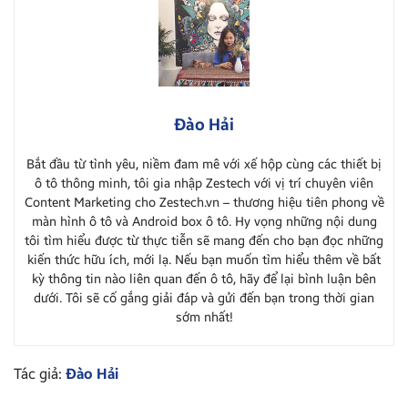
Đào Hải
Bắt đầu từ tình yêu, niềm đam mê với xế hộp cùng các thiết bị
ô tô thông minh, tôi gia nhập Zestech với vị trí chuyên viên
Content Marketing cho Zestech.vn – thương hiệu tiên phong về
màn hình ô tô và Android box ô tô. Hy vọng những nội dung
tôi tìm hiểu được từ thực tiễn sẽ mang đến cho bạn đọc những
kiến thức hữu ích, mới lạ. Nếu bạn muốn tìm hiểu thêm về bất
kỳ thông tin nào liên quan đến ô tô, hãy để lại bình luận bên
dưới. Tôi sẽ cố gắng giải đáp và gửi đến bạn trong thời gian
sớm nhất!
Tác giả:
Đào Hải