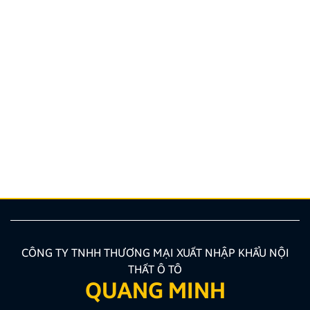
Hướng dẫn lắp màn hình liền camera 360. Những lưu
ý cần biết
Nâng cấp tính năng an toàn và tiện ích giải trí bằng
giải pháp lắp màn hình liền camera 360 đang là xu
hướng được nhiều chủ xe ưu tiên lựa chọn. Tuy
nhiên, để thiết bị phát huy tối đa hiệu quả, hiển thị
sắc nét và tuyệt đối không ảnh hưởng đến hệ […]
CÔNG TY TNHH THƯƠNG MẠI XUẤT NHẬP KHẨU NỘI
THẤT Ô TÔ
QUANG MINH