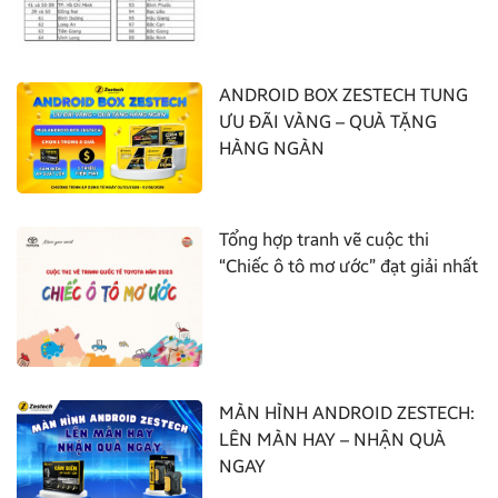
ANDROID BOX ZESTECH TUNG
ƯU ĐÃI VÀNG – QUÀ TẶNG
HÀNG NGÀN
Tổng hợp tranh vẽ cuộc thi
“Chiếc ô tô mơ ước” đạt giải nhất
MÀN HÌNH ANDROID ZESTECH:
LÊN MÀN HAY – NHẬN QUÀ
NGAY