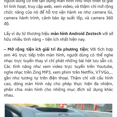
người dùng có thể tận dụng màn hình như một thiết bị giải
trí linh hoạt, truy cập web, xem video, và thậm chí mở rộng
chức năng của nó để hỗ trợ vận hành xe như camera lùi,
camera hành trình, cảnh báo áp suất lốp, và camera 360
độ.
Lấy ví dụ từ thương hiệu
màn hình Android Zestech
với sở
hữu nhiều tính năng – tiện ích nhất hiện nay.
– Mở rộng tiện ích giải trí đa phương tiện:
Với tích hợp
sim 4G trực tiếp trên màn hình, người dùng có thể nghe
nhạc trực tuyến thay vì chỉ phát những bài hát lưu sẵn có.
Các tính năng như xem video trực tuyến trên Youtube,
nghe nhạc trên Zing MP3, xem phim trên Netflix, VTVGo,…
gần như tương tự trên điện thoại. Thậm chí với cấu hình
cao, dòng màn hình này cho phép thực hiện đa nhiệm,
phân chia màn hình cho những mục đích sử dụng khác
nhau.