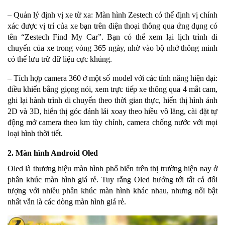
– Quản lý định vị xe từ xa: Màn hình Zestech có thể định vị chính
xác được vị trí của xe bạn trên điện thoại thông qua ứng dụng có
tên “Zestech Find My Car”. Bạn có thể xem lại lịch trình di
chuyển của xe trong vòng 365 ngày, nhờ vào bộ nhớ thông minh
có thể lưu trữ dữ liệu cực khủng.
– Tích hợp camera 360 ở một số model với các tính năng hiện đại:
điều khiển bằng giọng nói, xem trực tiếp xe thông qua 4 mắt cam,
ghi lại hành trình di chuyển theo thời gian thực, hiển thị hình ảnh
2D và 3D, hiển thị góc đánh lái xoay theo hiều vô lăng, cài đặt tự
động mở camera theo km tùy chỉnh, camera chống nước với mọi
loại hình thời tiết.
2. Màn hình Android Oled
Oled là thương hiệu màn hình phổ biến trên thị trường hiện nay ở
phân khúc màn hình giá rẻ. Tuy rằng Oled hướng tới tất cả đối
tượng với nhiều phân khúc màn hình khác nhau, nhưng nổi bật
nhất vẫn là các dòng màn hình giá rẻ.