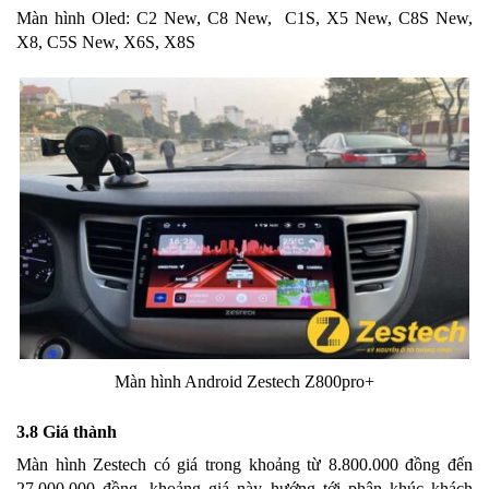
Màn hình Oled: C2 New, C8 New, C1S, X5 New, C8S New,
X8, C5S New, X6S, X8S
Màn hình Android Zestech Z800pro+
3.8 Giá thành
Màn hình Zestech có giá trong khoảng từ 8.800.000 đồng đến
27.000.000 đồng, khoảng giá này hướng tới phân khúc khách