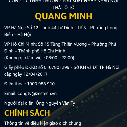
CÔNG TY TNHH THƯƠNG MẠI XUẤT NHẬP KHẨU NỘI
THẤT Ô TÔ
QUANG MINH
VP Hà Nội: Số 12 - ngõ 44 Tư Đình - Tổ 5 - Phường Long
Biên - Hà Nội
VP Hồ Chí Minh: Số 15 Tùng Thiện Vương – Phường Phú
Định – Thành phố Hồ Chí Minh
(Khung giờ làm việc: 08:00 - 22:00)
Giấy phép ĐKKD số 0107801299 - Sở KH và ĐT TP Hà Nội
cấp ngày 12/04/2017
Điện thoại:
1900 988 910
Email:
congty@zestech.vn
Người đại diện: Ông Nguyễn Văn Ty
CHÍNH SÁCH
Thông tin về điều kiện giao dịch chung