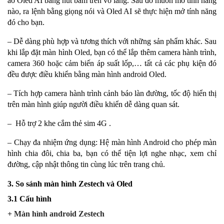
ảo Oled AI bằng nút bấm trên vô lăng. Sau đó muốn mở tính năng
nào, ra lệnh bằng giọng nói và Oled AI sẽ thực hiện mở tính năng
đó cho bạn.
– Dễ dàng phù hợp và tương thích với những sản phẩm khác. Sau
khi lắp đặt màn hình Oled, bạn có thể lắp thêm camera hành trình,
camera 360 hoặc cảm biến áp suất lốp,… tất cả các phụ kiện đó
đều được điều khiển bằng màn hình android Oled.
– Tích hợp camera hành trình cảnh báo làn đường, tốc độ hiển thị
trên màn hình giúp người điều khiển dễ dàng quan sát.
– Hỗ trợ 2 khe cắm thẻ sim 4G .
– Chạy đa nhiệm ứng dụng: Hệ màn hình Android cho phép màn
hình chia đôi, chia ba, bạn có thể tiện lợi nghe nhạc, xem chỉ
đường, cập nhật thông tin cùng lúc trên trang chủ.
3. So sánh màn hình Zestech và Oled
3.1 Cấu hình
+ Màn hình android Zestech