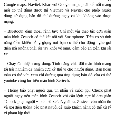
Google maps, Navitel: Khác với Google maps phải kết nối mạng
mới có thể dùng được thì Vietmap và Navitel cho phép người
dùng sử dụng bản đồ chỉ đường ngay cả khi không vào được
mạng.
– Bluetooth đàm thoại rảnh tay: Chỉ một vài thao tác đơn giản
màn hình Zestech có thể kết nối với Smartphone. Trên cơ sở tính
năng điều khiển bằng giọng nói bạn có thể chủ động nghe gọi
điện mà không phải rời tay khỏi vô lăng, đảm bảo an toàn khi lái
xe.
– Chạy đa nhiệm ứng dụng: Tính năng chia đôi màn hình mang
tới trải nghiệm đa nhiệm cực kỳ thú vị cho người dùng. Bạn hoàn
toàn có thể vừa xem chỉ đường qua ứng dụng bản đồ vừa có thể
youtube cùng lúc trên màn hình Zestech.
– Thông báo phạt nguội qua tin nhắn và cuộc gọi: Check phạt
nguội ngay trên màn hình Zestech với câu lệnh cực kì đơn giản
“Check phạt nguội + biển số xe”. Ngoài ra, Zestech còn nhắn tin
và gọi điện thông báo phạt nguội để giúp khách hàng có thể xử lý
vi phạm kịp thời.