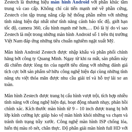
Zestech là thương hiệu
màn hình Android
với phân khúc tầm
trung và cao cấp. Không chỉ cải tiến mạnh mẽ về phần cứng,
Zestech còn tập trung nâng cấp hệ thống phần mềm với những
tính năng hiện đại nhất như tính năng cảnh báo tốc độ, giới hạn
tốc độ, camera 360, cấu hình mạnh mẽ hơn,… Đó là lý do vì sao
Zestech là một trong những màn hình Android số 1 trên thị trường
Việt Nam đáp ứng những tiêu chuẩn nghiêm ngặt xuất Mỹ.
Màn hình Android Zestech được nhập khẩu và phân phối chính
hãng bởi công ty Quang Minh. Ngay từ khi ra mắt, sản phẩm này
đã chiếm được lòng tin của người tiêu dùng với những đánh giá
tích cực bởi sản phẩm sở hữu công nghệ hiện đại cùng những tính
năng ưu việt thỏa mãn được nhu cầu giải trí và hỗ trợ lái xe an
toàn.
Màn hình Zestech được trang bị cấu hình vượt trội, tích hợp nhiều
tính năng với công nghệ hiện đại, hoạt động nhanh nhạy, phản hồi
chính xác. Kích thước màn hình từ 9 – 10 inch được trang bị bởi
lớp kính cường lực giúp bảo vệ màn hình khỏi những va chạm và
tránh tình trạng trầy xước. Công nghệ màn hình ISP chống lóa,
hiển thị màu rõ nét, chân thực. Độ phân giải màn hình full HD với