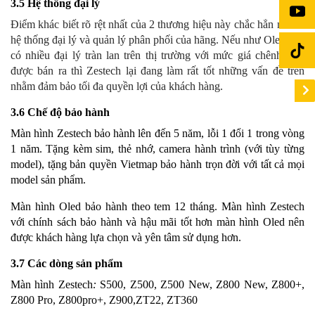
3.5 Hệ thống đại lý
Điểm khác biết rõ rệt nhất của 2 thương hiệu này chắc hẳn nằm ở
hệ thống đại lý và quản lý phân phối của hãng. Nếu như Oled còn
có nhiều đại lý tràn lan trên thị trường với mức giá chênh lệch
được bán ra thì Zestech lại đang làm rất tốt những vấn đề trên
nhằm đảm bảo tối đa quyền lợi của khách hàng.
3.6 Chế độ bảo hành
Màn hình Zestech bảo hành lên đến 5 năm, lỗi 1 đổi 1 trong vòng
1 năm. Tặng kèm sim, thẻ nhớ, camera hành trình (với tùy từng
model), tặng bản quyền Vietmap bảo hành trọn đời với tất cả mọi
model sản phẩm.
Màn hình Oled bảo hành theo tem 12 tháng. Màn hình Zestech
với chính sách bảo hành và hậu mãi tốt hơn màn hình Oled nên
được khách hàng lựa chọn và yên tâm sử dụng hơn.
3.7 Các dòng sản phẩm
Màn hình Zestech
:
S500, Z500, Z500 New, Z800 New, Z800+,
Z800 Pro, Z800pro+, Z900,ZT22, ZT360