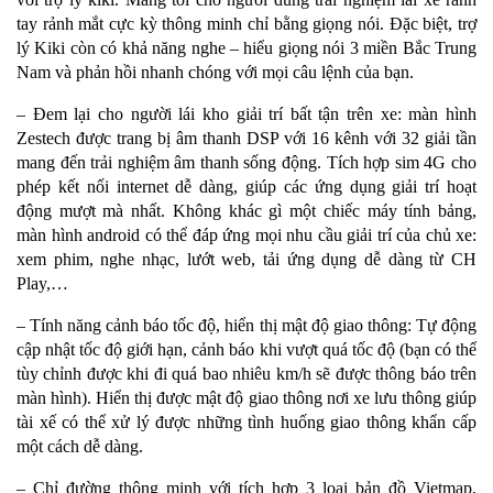
tay rảnh mắt cực kỳ thông minh chỉ bằng giọng nói. Đặc biệt, trợ
lý Kiki còn có khả năng nghe – hiểu giọng nói 3 miền Bắc Trung
Nam và phản hồi nhanh chóng với mọi câu lệnh của bạn.
– Đem lại cho người lái kho giải trí bất tận trên xe: màn hình
Zestech được trang bị âm thanh DSP với 16 kênh với 32 giải tần
mang đến trải nghiệm âm thanh sống động. Tích hợp sim 4G cho
phép kết nối internet dễ dàng, giúp các ứng dụng giải trí hoạt
động mượt mà nhất. Không khác gì một chiếc máy tính bảng,
màn hình android có thể đáp ứng mọi nhu cầu giải trí của chủ xe:
xem phim, nghe nhạc, lướt web, tải ứng dụng dễ dàng từ CH
Play,…
– Tính năng cảnh báo tốc độ, hiển thị mật độ giao thông: Tự động
cập nhật tốc độ giới hạn, cảnh báo khi vượt quá tốc độ (bạn có thể
tùy chỉnh được khi đi quá bao nhiêu km/h sẽ được thông báo trên
màn hình). Hiển thị được mật độ giao thông nơi xe lưu thông giúp
tài xế có thể xử lý được những tình huống giao thông khẩn cấp
một cách dễ dàng.
– Chỉ đường thông minh với tích hợp 3 loại bản đồ Vietmap,