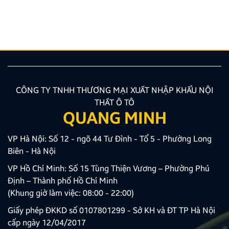
thời gian gần đây. Được định vị là dòng xe chiến lược
kế thừa tinh hoa Dynamic Shield, mẫu SUV này
không chỉ gây ấn tượng bởi vẻ ngoài mạnh mẽ mà
còn sở […]
CÔNG TY TNHH THƯƠNG MẠI XUẤT NHẬP KHẨU NỘI
THẤT Ô TÔ
QUANG MINH
VP Hà Nội: Số 12 - ngõ 44 Tư Đình - Tổ 5 - Phường Long
Biên - Hà Nội
VP Hồ Chí Minh: Số 15 Tùng Thiện Vương – Phường Phú
Định – Thành phố Hồ Chí Minh
(Khung giờ làm việc: 08:00 - 22:00)
Giấy phép ĐKKD số 0107801299 - Sở KH và ĐT TP Hà Nội
cấp ngày 12/04/2017