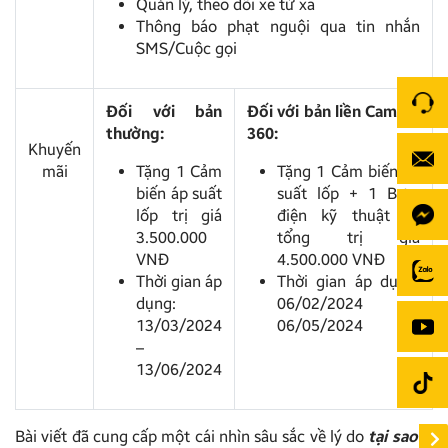
Quản lý, theo dõi xe từ xa
Thông báo phạt nguội qua tin nhắn
SMS/Cuộc gọi
Đối với bản
Đối với bản liền Camera
thường:
360:
Khuyến
mãi
Tặng 1 Cảm
Tặng 1 Cảm biến áp
biến áp suất
suất lốp + 1 Bơm
lốp trị giá
điện kỹ thuật số
3.500.000
tổng trị giá
VNĐ
4.500.000 VNĐ
Thời gian áp
Thời gian áp dụng:
dụng:
06/02/2024 –
13/03/2024
06/05/2024
–
13/06/2024
Bài viết đã cung cấp một cái nhìn sâu sắc về lý do
tại sao ít