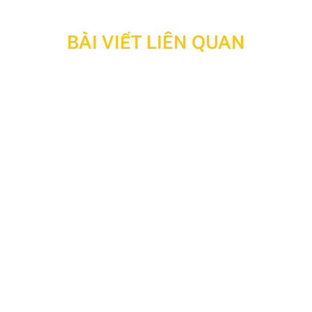
BÀI VIẾT LIÊN QUAN
Các dòng xe đứng đầu phân khúc năm 2026
Các dòng xe đứng đầu phân khúc năm 2026 đang
chứng kiến sự cạnh tranh khốc liệt và những cuộc