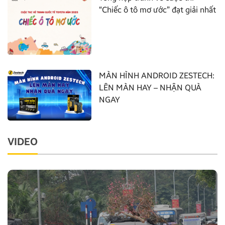
“Chiếc ô tô mơ ước” đạt giải nhất
MÀN HÌNH ANDROID ZESTECH:
LÊN MÀN HAY – NHẬN QUÀ
NGAY
VIDEO