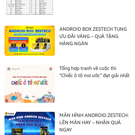
ANDROID BOX ZESTECH TUNG
ƯU ĐÃI VÀNG – QUÀ TẶNG
HÀNG NGÀN
Tổng hợp tranh vẽ cuộc thi
“Chiếc ô tô mơ ước” đạt giải nhất
MÀN HÌNH ANDROID ZESTECH:
LÊN MÀN HAY – NHẬN QUÀ
NGAY