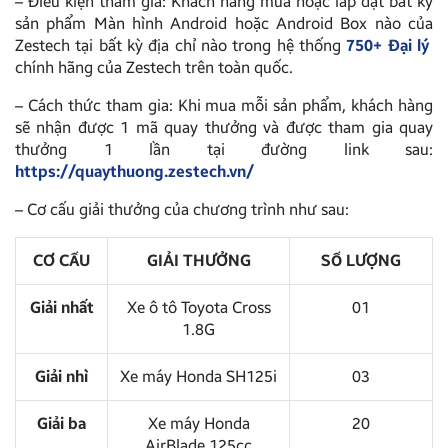
– Điều kiện tham gia: Khách hàng mua hoặc lắp đặt bất kỳ
sản phẩm Màn hình Android hoặc Android Box nào của
Zestech tại bất kỳ địa chỉ nào trong hệ thống
750+ Đại lý
chính hãng của Zestech trên toàn quốc.
– Cách thức tham gia: Khi mua mỗi sản phẩm, khách hàng
sẽ nhận được 1 mã quay thưởng và được tham gia quay
thưởng 1 lần tại đường link sau:
https://quaythuong.zestech.vn/
– Cơ cấu giải thưởng của chương trình như sau:
CƠ CẤU
GIẢI THƯỞNG
SỐ LƯỢNG
Giải nhất
Xe ô tô Toyota Cross
01
1.8G
Giải nhì
Xe máy Honda SH125i
03
Giải ba
Xe máy Honda
20
AirBlade 125cc