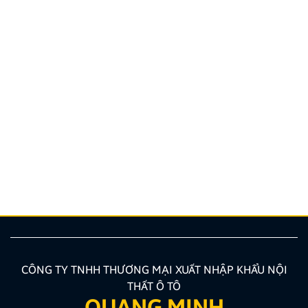
Giảm ngay 1 TRIỆU ĐỒNG khi mua màn hình ZX10+
BẢN CAO CẤP
Nhân dịp kỷ niệm 70 năm ngày Giải phóng Thủ đô Hà
Nội, Zestech Việt Nam xin gửi đến quý khách hàng
chương trình khuyến mãi đặc biệt với mức giảm giá
cực sốc cho sản phẩm màn hình Android ZX10+ Bản
Cao Cấp. Đây là cơ hội vàng để nâng cấp xế yêu của
[…]
CÔNG TY TNHH THƯƠNG MẠI XUẤT NHẬP KHẨU NỘI
THẤT Ô TÔ
QUANG MINH