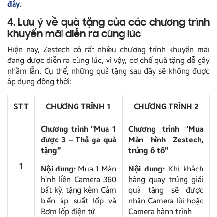
đây
.
4. Lưu ý về quà tặng của các chương trình
khuyến mãi diễn ra cùng lúc
Hiện nay, Zestech có rất nhiều chương trình khuyến mãi
đang được diễn ra cùng lúc, vì vậy, cơ chế quà tặng dễ gây
nhầm lẫn. Cụ thể, những quà tặng sau đây sẽ không được
áp dụng đồng thời:
STT
CHƯƠNG TRÌNH 1
CHƯƠNG TRÌNH 2
Chương trình “Mua 1
Chương trình “Mua
được 3 – Thả ga quà
Màn hình Zestech,
tặng”
trúng ô tô”
1
Nội dung:
Mua 1 Màn
Nội dung:
Khi khách
hình liền Camera 360
hàng quay trúng giải
bất kỳ, tặng kèm Cảm
quà tặng sẽ được
biến áp suất lốp và
nhận Camera lùi hoặc
Bơm lốp điện tử
Camera hành trình