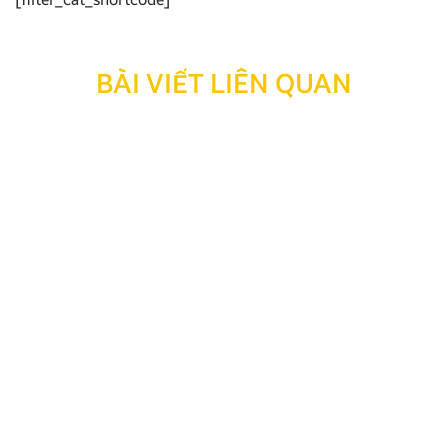
BÀI VIẾT LIÊN QUAN
Các dòng Android Box xe điện được tin dùng 2026
Android Box xe điện là thiết bị công nghệ thiết yếu