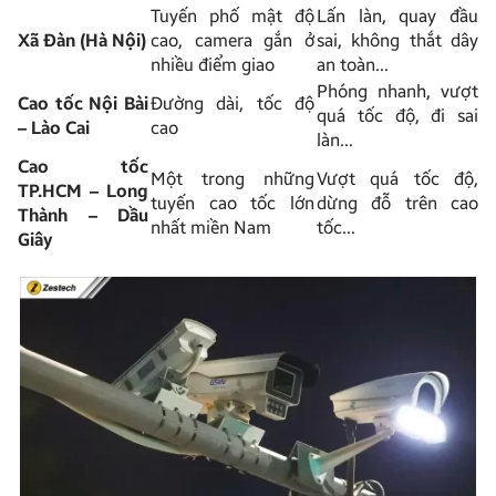
Tuyến phố mật độ
Lấn làn, quay đầu
Xã Đàn (Hà Nội)
cao, camera gắn ở
sai, không thắt dây
nhiều điểm giao
an toàn…
Phóng nhanh, vượt
Cao tốc Nội Bài
Đường dài, tốc độ
quá tốc độ, đi sai
– Lào Cai
cao
làn…
Cao tốc
Một trong những
Vượt quá tốc độ,
TP.HCM – Long
tuyến cao tốc lớn
dừng đỗ trên cao
Thành – Dầu
nhất miền Nam
tốc…
Giây