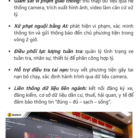
Giám sát vi phạm giao thông:
thu thập dữ liệu qua hệ
thống camera, trích xuất hình ảnh, video làm căn cứ xử
lý.
Xử phạt nguội bằng AI:
phát hiện vi phạm, xác minh
thông tin và gửi thông báo đến chủ phương tiện trong
vòng 2 giờ.
Điều phối lực lượng tuần tra:
quản lý tình trạng xe
tuần tra, nhân sự, thiết bị để phân công hợp lý.
Hỗ trợ điều tra tai nạn:
truy vết phương tiện gây tai
nạn bỏ chạy, xác định hành trình qua dữ liệu camera.
Liên thông dữ liệu liên ngành:
kết nối đăng ký xe,
đăng kiểm, cơ sở dữ liệu dân cư, thuế, hải quan, y tế để
đảm bảo thông tin “đúng – đủ – sạch – sống”.