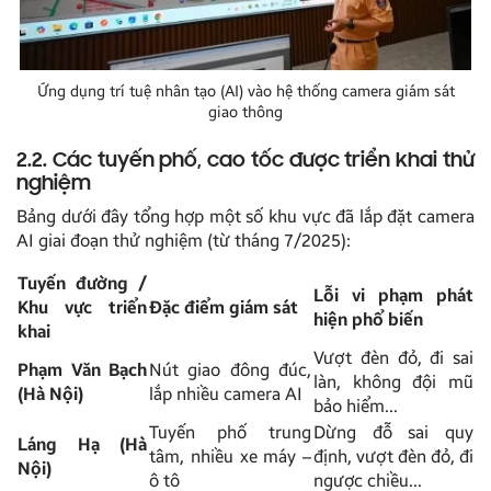
Ứng dụng trí tuệ nhân tạo (AI) vào hệ thống camera giám sát
giao thông
2.2. Các tuyến phố, cao tốc được triển khai thử
nghiệm
Bảng dưới đây tổng hợp một số khu vực đã lắp đặt camera
AI giai đoạn thử nghiệm (từ tháng 7/2025):
Tuyến đường /
Lỗi vi phạm phát
Khu vực triển
Đặc điểm giám sát
hiện phổ biến
khai
Vượt đèn đỏ, đi sai
Phạm Văn Bạch
Nút giao đông đúc,
làn, không đội mũ
(Hà Nội)
lắp nhiều camera AI
bảo hiểm…
Tuyến phố trung
Dừng đỗ sai quy
Láng Hạ (Hà
tâm, nhiều xe máy –
định, vượt đèn đỏ, đi
Nội)
ô tô
ngược chiều…