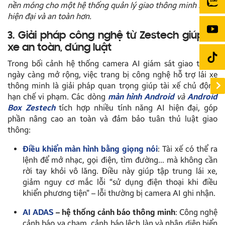
nền móng cho một hệ thống quản lý giao thông minh bạch,
hiện đại và an toàn hơn.
3. Giải pháp công nghệ từ Zestech giúp lái
xe an toàn, đúng luật
Trong bối cảnh hệ thống camera AI giám sát giao thông
ngày càng mở rộng, việc trang bị công nghệ hỗ trợ lái xe
thông minh là giải pháp quan trọng giúp tài xế chủ động
hạn chế vi phạm. Các dòng
màn hình Android
và
Android
Box Zestech
tích hợp nhiều tính năng AI hiện đại, góp
phần nâng cao an toàn và đảm bảo tuân thủ luật giao
thông:
Điều khiển màn hình bằng giọng nói
: Tài xế có thể ra
lệnh để mở nhạc, gọi điện, tìm đường… mà không cần
rời tay khỏi vô lăng. Điều này giúp tập trung lái xe,
giảm nguy cơ mắc lỗi “sử dụng điện thoại khi điều
khiển phương tiện” – lỗi thường bị camera AI ghi nhận.
AI ADAS
– hệ thống cảnh báo thông minh
: Công nghệ
cảnh báo va chạm, cảnh báo lệch làn và nhận diện biển