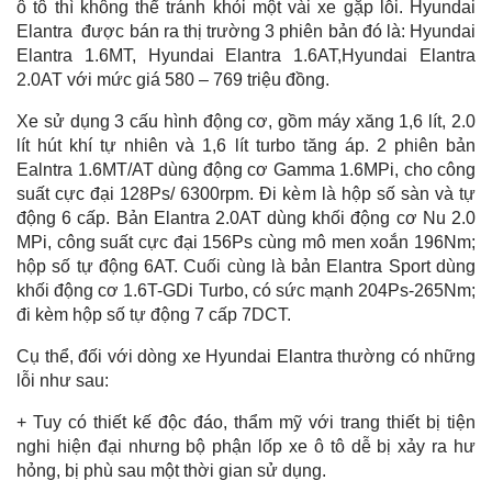
ô tô thì không thể tránh khỏi một vài xe gặp lỗi. Hyundai
Elantra được bán ra thị trường 3 phiên bản đó là: Hyundai
Elantra 1.6MT, Hyundai Elantra 1.6AT,Hyundai Elantra
2.0AT với mức giá 580 – 769 triệu đồng.
Xe sử dụng 3 cấu hình động cơ, gồm máy xăng 1,6 lít, 2.0
lít hút khí tự nhiên và 1,6 lít turbo tăng áp. 2 phiên bản
Ealntra 1.6MT/AT dùng động cơ Gamma 1.6MPi, cho công
suất cực đại 128Ps/ 6300rpm. Đi kèm là hộp số sàn và tự
động 6 cấp. Bản Elantra 2.0AT dùng khối động cơ Nu 2.0
MPi, công suất cực đại 156Ps cùng mô men xoắn 196Nm;
hộp số tự động 6AT. Cuối cùng là bản Elantra Sport dùng
khối động cơ 1.6T-GDi Turbo, có sức mạnh 204Ps-265Nm;
đi kèm hộp số tự động 7 cấp 7DCT.
Cụ thể, đối với dòng xe Hyundai Elantra thường có những
lỗi như sau:
+ Tuy có thiết kế độc đáo, thẩm mỹ với trang thiết bị tiện
nghi hiện đại nhưng bộ phận lốp xe ô tô dễ bị xảy ra hư
hỏng, bị phù sau một thời gian sử dụng.