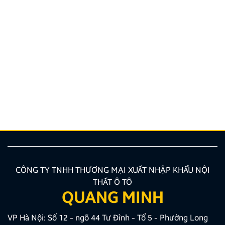
6 lưu ý khi mua xe đời đầu – Kinh nghiệm lần đầu
mua xe ô tô
Sở hữu chiếc ô tô đầu tiên luôn là dấu mốc quan
trọng trong cuộc đời mỗi người. Tuy nhiên, không ít
người lần đầu mua xe dễ rơi vào tình trạng bối rối,
thiếu kinh nghiệm dẫn đến những lựa chọn chưa phù
hợp. Chính vì vậy, nắm vững những lưu ý khi mua […]
CÔNG TY TNHH THƯƠNG MẠI XUẤT NHẬP KHẨU NỘI
THẤT Ô TÔ
QUANG MINH
VP Hà Nội: Số 12 - ngõ 44 Tư Đình - Tổ 5 - Phường Long