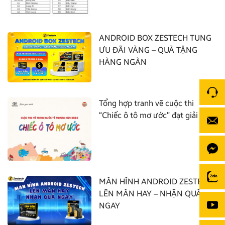
ANDROID BOX ZESTECH TUNG
ƯU ĐÃI VÀNG – QUÀ TẶNG
HÀNG NGÀN
Tổng hợp tranh vẽ cuộc thi
“Chiếc ô tô mơ ước” đạt giải nhất
MÀN HÌNH ANDROID ZESTECH:
LÊN MÀN HAY – NHẬN QUÀ
NGAY