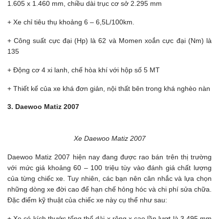
1.605 x 1.460 mm, chiều dài trục cơ sở 2.295 mm
+ Xe chỉ tiêu thụ khoảng 6 – 6,5L/100km.
+ Công suất cực đại (Hp) là 62 và Momen xoắn cực đại (Nm) là
135
+ Động cơ 4 xi lanh, chế hòa khí với hộp số 5 MT
+ Thiết kế của xe khá đơn giản, nội thất bên trong khá nghèo nàn
3. Daewoo Matiz 2007
Xe Daewoo Matiz 2007
Daewoo Matiz 2007 hiện nay đang được rao bán trên thị trường
với mức giá khoảng 60 – 100 triệu tùy vào đánh giá chất lượng
của từng chiếc xe. Tuy nhiên, các bạn nên cân nhắc và lựa chọn
những dòng xe đời cao để hạn chế hỏng hóc và chi phí sửa chữa.
Đặc điểm kỹ thuật của chiếc xe này cụ thể như sau:
+ Xe có kích thước tổng thể dài x rộng x cao lần lượt là 3,495 mm