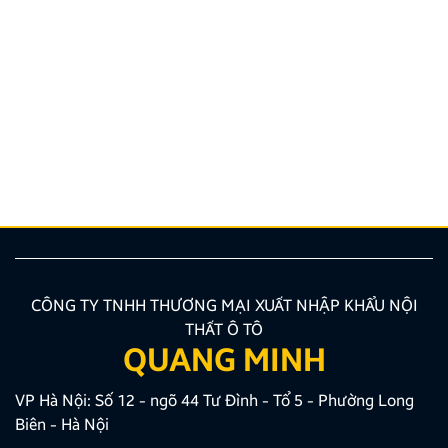
6 lưu ý khi mua xe đời đầu – Kinh nghiệm lần đầu
mua xe ô tô
Sở hữu chiếc ô tô đầu tiên luôn là dấu mốc quan
trọng trong cuộc đời mỗi người. Tuy nhiên, không ít
người lần đầu mua xe dễ rơi vào tình trạng bối rối,
thiếu kinh nghiệm dẫn đến những lựa chọn chưa phù
hợp. Chính vì vậy, nắm vững những lưu ý khi mua […]
CÔNG TY TNHH THƯƠNG MẠI XUẤT NHẬP KHẨU NỘI
THẤT Ô TÔ
QUANG MINH
VP Hà Nội: Số 12 - ngõ 44 Tư Đình - Tổ 5 - Phường Long
Biên - Hà Nội