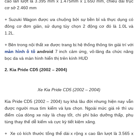
cao lần lượt là 3.395 mm x 1.475mm x 1.650 mm, chiều dài trục
cơ sở 2.460 mm
+ Suzuki Wagon được ưa chuộng bởi sự bền bỉ và thực dụng có
đông cơ đơn giản, sử dụng tùy chọn 2 động cơ đó là 1.0L và
1.2L.
+ Bên trong nội thất xe được trang bị hệ thống thông tin giải trí với
màn hình ô tô
android
7 inch cảm ứng, vô-lăng đa chức năng
bọc da và màn hình hiển thị trên kính HUD
2. Kia Pride CD5 (2002 – 2004)
Xe Kia Pride CD5 (2002 – 2004)
Kia Pride CD5 (2002 – 2004) tuy khá lâu đời nhưng hiện nay vẫn
được người mua tìm kiếm và lựa chọn. Ngoài mức giá rẻ thì ưu
điểm của dòng xe này là chạy tốt, chi phí bảo dưỡng thấp, phụ
tùng thay thế dễ kiếm và cực kỳ tiết kiệm xăng.
+ Xe có kích thước tổng thể dài x rộng x cao lần lượt là 3.565 x