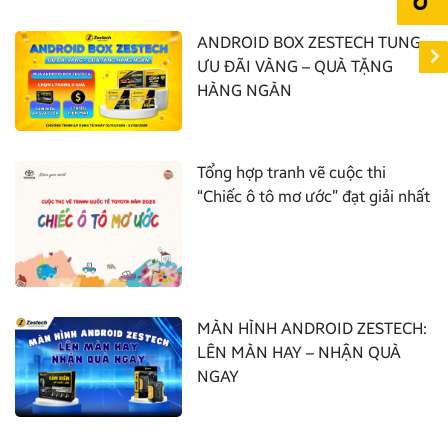
ANDROID BOX ZESTECH TUNG
ƯU ĐÃI VÀNG – QUÀ TẶNG
HÀNG NGÀN
Tổng hợp tranh vẽ cuộc thi
“Chiếc ô tô mơ ước” đạt giải nhất
MÀN HÌNH ANDROID ZESTECH:
LÊN MÀN HAY – NHẬN QUÀ
NGAY