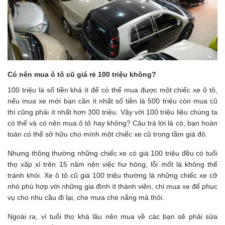
Có nên mua ô tô cũ giá rẻ 100 triệu không?
100 triệu là số tiền khá ít để có thể mua được một chiếc xe ô tô,
nếu mua xe mới bạn cần ít nhất số tiền là 500 triệu còn mua cũ
thì cũng phải ít nhất hơn 300 triệu. Vậy với 100 triệu liệu chúng ta
có thể và có nên mua ô tô hay không? Câu trả lời là có, bạn hoàn
toàn có thể sở hữu cho mình một chiếc xe cũ trong tầm giá đó.
Nhưng thông thường những chiếc xe có giá 100 triệu đều có tuổi
thọ xấp xỉ trên 15 năm nên việc hư hỏng, lỗi mốt là không thể
tránh khỏi. Xe ô tô cũ giá 100 triệu thường là những chiếc xe cỡ
nhỏ phù hợp với những gia đình ít thành viên, chỉ mua xe để phục
vụ cho nhu cầu đi lại, che mưa che nắng mà thôi.
Ngoài ra, vì tuổi thọ khá lâu nên mua về các bạn sẽ phải sửa