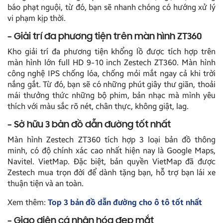
báo phạt nguội, từ đó, bạn sẽ nhanh chóng có hướng xử lý
vi phạm kịp thời.
– Giải trí đa phương tiện trên màn hình ZT360
Kho giải trí đa phương tiện khổng lồ được tích hợp trên
màn hình lớn full HD 9-10 inch Zestech ZT360. Màn hình
công nghệ IPS chống lóa, chống mỏi mắt ngay cả khi trời
nắng gắt. Từ đó, bạn sẽ có những phút giây thư giãn, thoải
mái thưởng thức những bộ phim, bản nhạc mà mình yêu
thích với màu sắc rõ nét, chân thực, không giật, lag.
– Sở hữu 3 bản đồ dẫn đường tốt nhất
Màn hình Zestech ZT360 tích hợp 3 loại bản đồ thông
minh, có độ chính xác cao nhất hiện nay là Google Maps,
Navitel. VietMap. Đặc biệt, bản quyền VietMap đã được
Zestech mua trọn đời để dành tặng bạn, hỗ trợ bạn lái xe
thuận tiện và an toàn.
Xem thêm:
Top 3 bản đồ dẫn đường cho ô tô tốt nhất
– Giao diện cá nhân hóa đẹp mắt