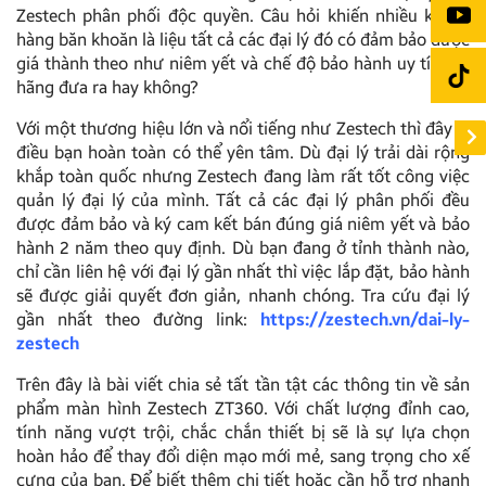
Zestech phân phối độc quyền. Câu hỏi khiến nhiều khách
hàng băn khoăn là liệu tất cả các đại lý đó có đảm bảo được
giá thành theo như niêm yết và chế độ bảo hành uy tín mà
hãng đưa ra hay không?
Với một thương hiệu lớn và nổi tiếng như Zestech thì đây là
điều bạn hoàn toàn có thể yên tâm. Dù đại lý trải dài rộng
khắp toàn quốc nhưng Zestech đang làm rất tốt công việc
quản lý đại lý của mình. Tất cả các đại lý phân phối đều
được đảm bảo và ký cam kết bán đúng giá niêm yết và bảo
hành 2 năm theo quy định. Dù bạn đang ở tỉnh thành nào,
chỉ cần liên hệ với đại lý gần nhất thì việc lắp đặt, bảo hành
sẽ được giải quyết đơn giản, nhanh chóng. Tra cứu đại lý
gần nhất theo đường link:
https://zestech.vn/dai-ly-
zestech
Trên đây là bài viết chia sẻ tất tần tật các thông tin về sản
phẩm màn hình Zestech ZT360. Với chất lượng đỉnh cao,
tính năng vượt trội, chắc chắn thiết bị sẽ là sự lựa chọn
hoàn hảo để thay đổi diện mạo mới mẻ, sang trọng cho xế
cưng của bạn. Để biết thêm chi tiết hoặc cần hỗ trợ nhanh