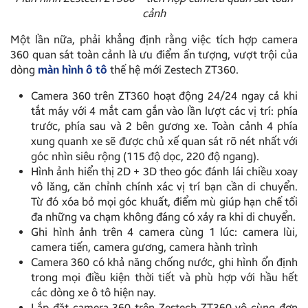
cảnh
Một lần nữa, phải khẳng định rằng việc tích hợp camera
360 quan sát toàn cảnh là ưu điểm ấn tượng, vượt trội của
dòng
màn hình ô tô
thế hệ mới Zestech ZT360.
Camera 360 trên ZT360 hoạt động 24/24 ngay cả khi
tắt máy với 4 mắt cam gắn vào lần lượt các vị trí: phía
trước, phía sau và 2 bên gương xe. Toàn cảnh 4 phía
xung quanh xe sẽ được chủ xế quan sát rõ nét nhất với
góc nhìn siêu rộng (115 độ dọc, 220 độ ngang).
Hình ảnh hiển thị 2D + 3D theo góc đánh lái chiều xoay
vô lăng, căn chỉnh chính xác vị trí bạn cần di chuyển.
Từ đó xóa bỏ mọi góc khuất, điểm mù giúp hạn chế tối
đa những va chạm không đáng có xảy ra khi di chuyển.
Ghi hình ảnh trên 4 camera cùng 1 lúc: camera lùi,
camera tiến, camera gương, camera hành trình
Camera 360 có khả năng chống nước, ghi hình ổn định
trong mọi điều kiện thời tiết và phù hợp với hầu hết
các dòng xe ô tô hiện nay.
Lắp đặt camera 360 trên Zestech ZT360 vô cùng đơn