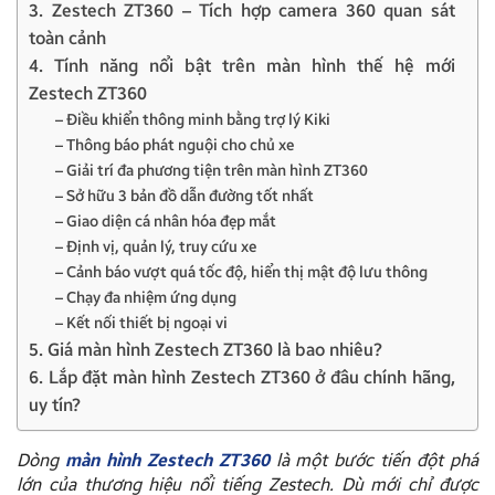
3. Zestech ZT360 – Tích hợp camera 360 quan sát
toàn cảnh
4. Tính năng nổi bật trên màn hình thế hệ mới
Zestech ZT360
– Điều khiển thông minh bằng trợ lý Kiki
– Thông báo phát nguội cho chủ xe
– Giải trí đa phương tiện trên màn hình ZT360
– Sở hữu 3 bản đồ dẫn đường tốt nhất
– Giao diện cá nhân hóa đẹp mắt
– Định vị, quản lý, truy cứu xe
– Cảnh báo vượt quá tốc độ, hiển thị mật độ lưu thông
– Chạy đa nhiệm ứng dụng
– Kết nối thiết bị ngoại vi
5. Giá màn hình Zestech ZT360 là bao nhiêu?
6. Lắp đặt màn hình Zestech ZT360 ở đâu chính hãng,
uy tín?
Dòng
màn hình Zestech ZT360
là một bước tiến đột phá
lớn của thương hiệu nổi tiếng Zestech. Dù mới chỉ được