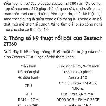
Điều tạo nên sự đặc biệt của Zestech ZT360 nằm ở việc tích
hợp sẵn camera 360 giúp chủ xế quan sát, di chuyển xe an
toàn trên mọi cung đường. Bên cạnh đó, thiết kế hiện đại,
sang trọng cũng là điểm cộng giúp mang lại không gian nội
thất mới mẻ cho “xế cưng”. Xứng tầm giải pháp công nghệ
mới cho chủ xe thời đại 4.0.
2. Thông số kỹ thuật nổi bật của Zestech
ZT360
Dưới đây là hệ thống thông số kỹ thuật ấn tượng của màn
hình Zestech ZT360 bạn có thể tham khảo:
Màn hình
Công nghệ IPS, 9-10 inch
Độ phân giải
1280 x 720 pixels
Hệ điều hành
Android 10
Chip 8 Cortex TM A55,
CPU
1.6Ghz
GPU
Dual Core ARM Mali
RAM + ROM
DDR3 3GB + EMMC 32GB
Camera 360
4 mắt cam AHD