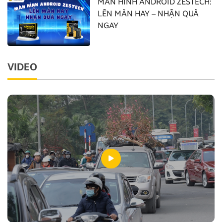
MÀN HÌNH ANDROID ZESTECH:
LÊN MÀN HAY – NHẬN QUÀ
NGAY
VIDEO