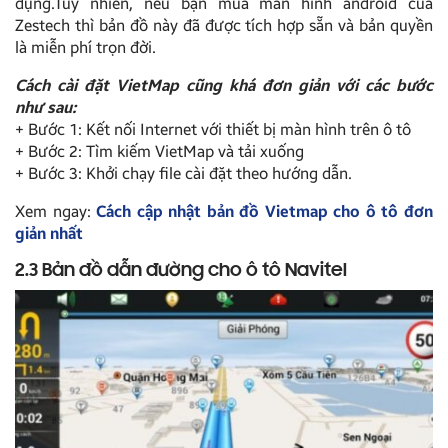
dụng.Tuy nhiên, nếu bạn mua màn hình android của
Zestech thì bản đồ này đã được tích hợp sẵn và bản quyền
là miễn phí trọn đời.
Cách cài đặt VietMap cũng khá đơn giản với các bước
như sau:
+ Bước 1: Kết nối Internet với thiết bị màn hình trên ô tô
+ Bước 2: Tìm kiếm VietMap và tải xuống
+ Bước 3: Khởi chạy file cài đặt theo hướng dẫn.
Xem ngay:
Cách cập nhật bản đồ Vietmap cho ô tô đơn
giản nhất
2.3 Bản đồ dẫn đường cho ô tô Navitel