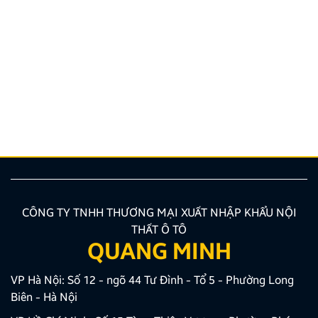
Hướng dẫn lắp màn hình liền camera 360. Những lưu
ý cần biết
Nâng cấp tính năng an toàn và tiện ích giải trí bằng
giải pháp lắp màn hình liền camera 360 đang là xu
hướng được nhiều chủ xe ưu tiên lựa chọn. Tuy
nhiên, để thiết bị phát huy tối đa hiệu quả, hiển thị
sắc nét và tuyệt đối không ảnh hưởng đến hệ […]
CÔNG TY TNHH THƯƠNG MẠI XUẤT NHẬP KHẨU NỘI
THẤT Ô TÔ
QUANG MINH
VP Hà Nội: Số 12 - ngõ 44 Tư Đình - Tổ 5 - Phường Long
Biên - Hà Nội