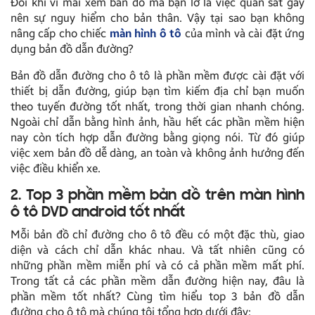
Đôi khi vì mải xem bản đồ mà bạn lơ là việc quan sát gây
nên sự nguy hiểm cho bản thân. Vậy tại sao bạn không
nâng cấp cho chiếc
màn hình ô tô
của mình và cài đặt ứng
dụng bản đồ dẫn đường?
Bản đồ dẫn đường cho ô tô là phần mềm được cài đặt với
thiết bị dẫn đường, giúp bạn tìm kiếm địa chỉ bạn muốn
theo tuyến đường tốt nhất, trong thời gian nhanh chóng.
Ngoài chỉ dẫn bằng hình ảnh, hầu hết các phần mềm hiện
nay còn tích hợp dẫn đường bằng giọng nói. Từ đó giúp
việc xem bản đồ dễ dàng, an toàn và không ảnh hưởng đến
việc điều khiển xe.
2. Top 3 phần mềm bản đồ trên màn hình
ô tô DVD android tốt nhất
Mỗi bản đồ chỉ đường cho ô tô đều có một đặc thù, giao
diện và cách chỉ dẫn khác nhau. Và tất nhiên cũng có
những phần mềm miễn phí và có cả phần mềm mất phí.
Trong tất cả các phần mềm dẫn đường hiện nay, đâu là
phần mềm tốt nhất? Cùng tìm hiểu top 3 bản đồ dẫn
đường cho ô tô mà chúng tôi tổng hợp dưới đây: