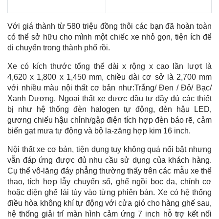
Với giá thành từ 580 triệu đồng thôi các bạn đã hoàn toàn
có thể sở hữu cho mình một chiếc xe nhỏ gọn, tiện ích để
di chuyển trong thành phố rồi.
Xe có kích thước tổng thể dài x rộng x cao lần lượt là
4,620 x 1,800 x 1,450 mm, chiều dài cơ sở là 2,700 mm
với nhiều màu nội thất cơ bản như:Trắng/ Đen / Đỏ/ Bạc/
Xanh Dương. Ngoại thất xe được đầu tư đầy đủ các thiết
bị như hệ thống đèn halogen tự động, đèn hậu LED,
gương chiếu hậu chỉnh/gập điện tích hợp đèn báo rẽ, cảm
biến gạt mưa tự động và bộ la-zăng hợp kim 16 inch.
Nội thất xe cơ bản, tiện dụng tuy không quá nổi bật nhưng
vẫn đáp ứng được đủ nhu cầu sử dụng của khách hàng.
Cụ thể vô-lăng đáy phẳng thường thấy trên các mẫu xe thể
thao, tích hợp lẫy chuyển số, ghế ngồi bọc da, chỉnh cơ
hoặc điện ghế lái tùy vào từng phiên bản. Xe có hệ thống
điều hòa không khí tự động với cửa gió cho hàng ghế sau,
hệ thống giải trí màn hình cảm ứng 7 inch hỗ trợ kết nối