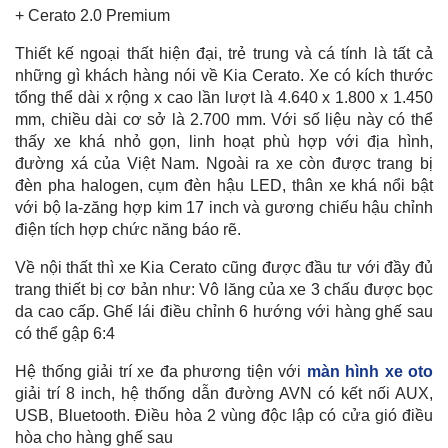
+ Cerato 2.0 Premium
Thiết kế ngoại thất hiện đại, trẻ trung và cá tính là tất cả
những gì khách hàng nói về Kia Cerato. Xe có kích thước
tổng thể dài x rộng x cao lần lượt là 4.640 x 1.800 x 1.450
mm, chiều dài cơ sở là 2.700 mm. Với số liệu này có thể
thấy xe khá nhỏ gọn, linh hoạt phù hợp với địa hình,
đường xá của Việt Nam. Ngoài ra xe còn được trang bị
đèn pha halogen, cụm đèn hậu LED, thân xe khá nổi bật
với bộ la-zăng hợp kim 17 inch và gương chiếu hậu chỉnh
điện tích hợp chức năng báo rẽ.
Về nội thất thì xe Kia Cerato cũng được đầu tư với đầy đủ
trang thiết bị cơ bản như: Vô lăng của xe 3 chấu được bọc
da cao cấp. Ghế lái điều chỉnh 6 hướng với hàng ghế sau
có thể gập 6:4
Hệ thống giải trí xe đa phương tiện với
màn hình xe oto
giải trí 8 inch, hệ thống dẫn đường AVN có kết nối AUX,
USB, Bluetooth. Điều hòa 2 vùng độc lập có cửa gió điều
hòa cho hàng ghế sau