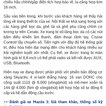
chiếu hậu chỉnh/gập điện tích hợp báo rẽ, la-zăng hợp kim
16 inch.
Sâu vào bên trong, khi bước vào khách hàng sẽ thấy hài
lòng về trang thiết bị của xe. Nội thất xe khá sang trọng với
các hàng ghế bọc da, ghế lái và ghế phụ cũng chỉnh cơ
tương tự trên Cerato. Xe trang bị vô-lăng bọc da có các nút
bấm điều khiển âm thanh, đàm thoại rảnh tay, Cruise
Control/ lẫy chuyển số. Tiện nghi với đầy đủ hệ thống giải
trí, điều hòa hiện đại mang đến cho khách hàng nhiều sự
trải nghiệm tuyệt vời nhất. Cụ thể, xe được trang bị màn
hình giải trí 8,8-inch có thể phát radio và kết nối được AUX,
USB, Bluetooth.
Hiện nay xe đang được phân phối với phiên bản động cơ
xăng Skyactiv, 4 xi-lanh thẳng hàng. 16 van DOHC cho
công suất 1110 @ 6.000 (vòng/phút) và mô-men xoắn là
144 @ 4.000 (Nm @ vòng/phút) kết hợp hộp số tự động 6
cấp và hệ dẫn động cầu trước.
>>
Đánh giá xe Mazda 3: Giá tham khảo, thông số kỹ