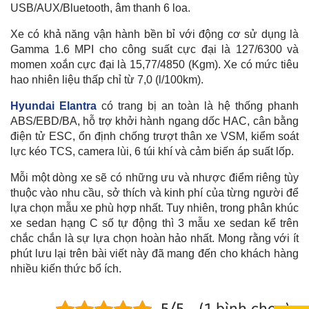
USB/AUX/Bluetooth, âm thanh 6 loa.
Xe có khả năng vận hành bền bỉ với động cơ sử dụng là
Gamma 1.6 MPI cho công suất cực đại là 127/6300 và
momen xoắn cực đại là 15,77/4850 (Kgm). Xe có mức tiêu
hao nhiên liệu thấp chỉ từ 7,0 (l/100km).
Hyundai Elantra
có trang bị an toàn là hệ thống phanh
ABS/EBD/BA, hỗ trợ khởi hành ngang dốc HAC, cân bằng
điện tử ESC, ổn định chống trượt thân xe VSM, kiểm soát
lực kéo TCS, camera lùi, 6 túi khí và cảm biến áp suất lốp.
Mỗi một dòng xe sẽ có những ưu và nhược điểm riêng tùy
thuộc vào nhu cầu, sở thích và kinh phí của từng người để
lựa chọn mẫu xe phù hợp nhất. Tuy nhiên, trong phân khúc
xe sedan hạng C số tự động thì 3 mẫu xe sedan kể trên
chắc chắn là sự lựa chọn hoàn hảo nhất. Mong rằng với ít
phút lưu lại trên bài viết này đã mang đến cho khách hàng
nhiều kiến thức bổ ích.