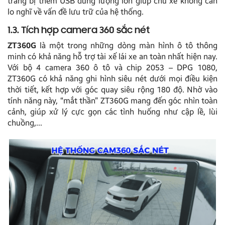
trang bị thêm USB dung lượng lớn giúp chủ xe không cần
lo nghĩ về vấn đề lưu trữ của hệ thống.
1.3. Tích hợp camera 360 sắc nét
ZT360G
là một trong những dòng màn hình ô tô thông
minh có khả năng hỗ trợ tài xế lái xe an toàn nhất hiện nay.
Với bộ 4 camera 360 ô tô và chip 2053 – DPG 1080,
ZT360G có khả năng ghi hình siêu nét dưới mọi điều kiện
thời tiết, kết hợp với góc quay siêu rộng 180 độ. Nhờ vào
tính năng này, “mắt thần” ZT360G mang đến góc nhìn toàn
cảnh, giúp xử lý cực gọn các tình huống như cập lề, lùi
chuồng,…