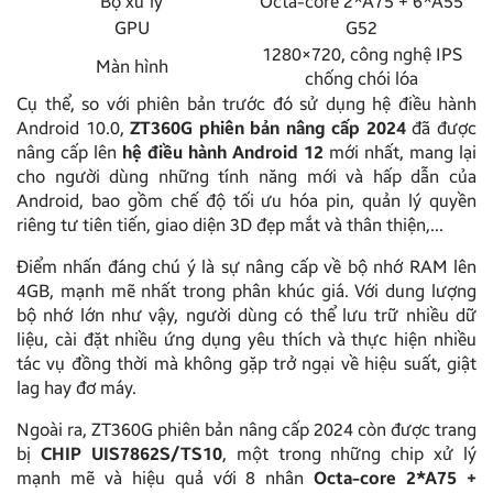
Bộ xử lý
Octa-core 2*A75 + 6*A55
GPU
G52
1280×720, công nghệ IPS
Màn hình
chống chói lóa
Cụ thể, so với phiên bản trước đó sử dụng hệ điều hành
Android 10.0,
ZT360G phiên bản nâng cấp 2024
đã được
nâng cấp lên
hệ điều hành Android 12
mới nhất, mang lại
cho người dùng những tính năng mới và hấp dẫn của
Android, bao gồm chế độ tối ưu hóa pin, quản lý quyền
riêng tư tiên tiến, giao diện 3D đẹp mắt và thân thiện,…
Điểm nhấn đáng chú ý là sự nâng cấp về bộ nhớ RAM lên
4GB, mạnh mẽ nhất trong phân khúc giá. Với dung lượng
bộ nhớ lớn như vậy, người dùng có thể lưu trữ nhiều dữ
liệu, cài đặt nhiều ứng dụng yêu thích và thực hiện nhiều
tác vụ đồng thời mà không gặp trở ngại về hiệu suất, giật
lag hay đơ máy.
Ngoài ra, ZT360G phiên bản nâng cấp 2024 còn được trang
bị
CHIP UIS7862S/TS10
, một trong những chip xử lý
mạnh mẽ và hiệu quả với 8 nhân
Octa-core 2*A75 +