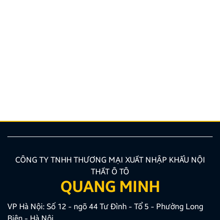
Vinh danh Thanh Bình Auto – Đại lý Zestech xuất sắc
T11/2025 – Khu vực miền Nam
Trong không khí sôi động của những tháng cuối năm
2025, Zestech Việt Nam tự hào vinh danh Thanh Bình
Auto là “Đại lý xuất sắc tháng 11/2025 – Khu vực
miền Nam”. Đây là thành quả xứng đáng cho những
nỗ lực không ngừng nghỉ trong việc nâng tầm trải
nghiệm lái xe thông […]
CÔNG TY TNHH THƯƠNG MẠI XUẤT NHẬP KHẨU NỘI
THẤT Ô TÔ
QUANG MINH
VP Hà Nội: Số 12 - ngõ 44 Tư Đình - Tổ 5 - Phường Long
Biên - Hà Nội