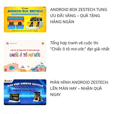
ANDROID BOX ZESTECH TUNG
ƯU ĐÃI VÀNG – QUÀ TẶNG
HÀNG NGÀN
Tổng hợp tranh vẽ cuộc thi
“Chiếc ô tô mơ ước” đạt giải nhất
MÀN HÌNH ANDROID ZESTECH:
LÊN MÀN HAY – NHẬN QUÀ
NGAY