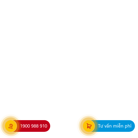
THÔNG BÁO LỊCH NGHỈ LỄ GIỖ TỔ HÙNG VƯƠNG,
30/4 VÀ 1/5 NĂM 2026
Tháng Tư lịch sử và tháng Năm rộn ràng đang đến
gần, mang theo chuỗi ngày nghỉ lễ ý nghĩa, Zestech
Việt Nam trân trọng thông báo lịch nghỉ lễ Giỗ Tổ
Hùng Vương và nghỉ lễ 30/4 – 01/5 năm 2026 tới
toàn thể Quý Khách hàng & Quý Đối tác. 1. Lịch nghỉ
[…]
1900 988 910
Tư vấn miễn phí