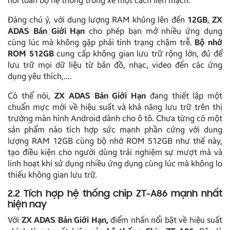
nối toàn bộ hệ thống trong xe một cách liền mạch.
Đáng chú ý, với dung lượng RAM khủng lên đến
12GB
,
ZX
ADAS Bản Giới Hạn
cho phép bạn mở nhiều ứng dụng
cùng lúc mà không gặp phải tình trạng chậm trễ.
Bộ nhớ
ROM 512GB
cung cấp không gian lưu trữ rộng lớn, đủ để
lưu trữ mọi dữ liệu từ bản đồ, nhạc, video đến các ứng
dụng yêu thích,….
Có thể nói,
ZX ADAS Bản Giới Hạn
đang thiết lập một
chuẩn mực mới về hiệu suất và khả năng lưu trữ trên thị
trường màn hình Android dành cho ô tô. Chưa từng có một
sản phẩm nào tích hợp sức mạnh phần cứng với dung
lượng RAM 12GB cùng bộ nhớ ROM 512GB như thế này,
tạo điều kiện cho người dùng trải nghiệm sự mượt mà và
linh hoạt khi sử dụng nhiều ứng dụng cùng lúc mà không lo
thiếu không gian lưu trữ.
2.2 Tích hợp hệ thống chip ZT-A86 mạnh nhất
hiện nay
Với
ZX ADAS Bản Giới Hạn,
điểm nhấn nổi bật về hiệu suất