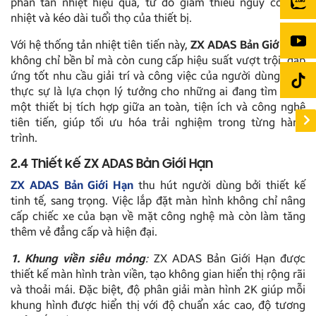
phân tán nhiệt hiệu quả, từ đó giảm thiểu nguy cơ quá
nhiệt và kéo dài tuổi thọ của thiết bị.
Với hệ thống tản nhiệt tiên tiến này,
ZX ADAS Bản Giới Hạn
không chỉ bền bỉ mà còn cung cấp hiệu suất vượt trội, đáp
ứng tốt nhu cầu giải trí và công việc của người dùng. Đây
thực sự là lựa chọn lý tưởng cho những ai đang tìm kiếm
một thiết bị tích hợp giữa an toàn, tiện ích và công nghệ
tiên tiến, giúp tối ưu hóa trải nghiệm trong từng hành
trình.
2.4 Thiết kế ZX ADAS Bản Giới Hạn
ZX ADAS Bản Giới Hạn
thu hút người dùng bởi thiết kế
tinh tế, sang trọng. Việc lắp đặt màn hình không chỉ nâng
cấp chiếc xe của bạn về mặt công nghệ mà còn làm tăng
thêm vẻ đẳng cấp và hiện đại.
1. Khung viền siêu mỏng
:
ZX ADAS Bản Giới Hạn được
thiết kế màn hình tràn viền, tạo không gian hiển thị rộng rãi
và thoải mái. Đặc biệt, độ phân giải màn hình 2K giúp mỗi
khung hình được hiển thị với độ chuẩn xác cao, độ tương