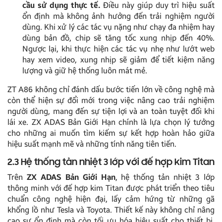
cầu sử dụng thực tế.
Điều này giúp duy trì hiệu suất
ổn định mà không ảnh hưởng đến trải nghiệm người
dùng. Khi xử lý các tác vụ nặng như chạy đa nhiệm hay
dùng bản đồ, chip sẽ tăng tốc xung nhịp đến 40%.
Ngược lại, khi thực hiện các tác vụ nhẹ như lướt web
hay xem video, xung nhịp sẽ giảm để tiết kiệm năng
lượng và giữ hệ thống luôn mát mẻ.
ZT A86 không chỉ đánh dấu bước tiến lớn về công nghệ mà
còn thể hiện sự đổi mới trong việc nâng cao trải nghiệm
người dùng, mang đến sự tiện lợi và an toàn tuyệt đối khi
lái xe. ZX ADAS Bản Giới Hạn chính là lựa chọn lý tưởng
cho những ai muốn tìm kiếm sự kết hợp hoàn hảo giữa
hiệu suất mạnh mẽ và những tính năng tiên tiến.
2.3 Hệ thống tản nhiệt 3 lớp với đế hợp kim Titan
Trên
ZX ADAS Bản Giới Hạn
, hệ thống tản nhiệt 3 lớp
thông minh với đế hợp kim Titan được phát triển theo tiêu
chuẩn công nghệ hiện đại, lấy cảm hứng từ những gã
khổng lồ như Tesla và Toyota. Thiết kế này không chỉ nâng
cao sự ổn định mà còn tối ưu hóa hiệu suất cho thiết bị,