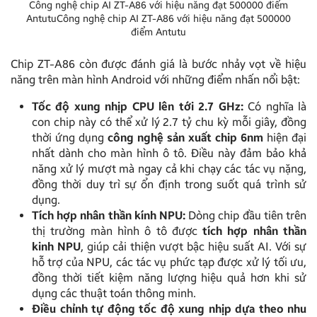
Công nghệ chip AI ZT-A86 với hiệu năng đạt 500000 điểm
AntutuCông nghệ chip AI ZT-A86 với hiệu năng đạt 500000
điểm Antutu
Chip ZT-A86 còn được đánh giá là bước nhảy vọt về hiệu
năng trên màn hình Android với những điểm nhấn nổi bật:
Tốc độ xung nhịp CPU lên tới 2.7 GHz:
Có nghĩa là
con chip này có thể xử lý 2.7 tỷ chu kỳ mỗi giây, đồng
thời ứng dụng
công nghệ sản xuất chip 6nm
hiện đại
nhất dành cho màn hình ô tô. Điều này đảm bảo khả
năng xử lý mượt mà ngay cả khi chạy các tác vụ nặng,
đồng thời duy trì sự ổn định trong suốt quá trình sử
dụng.
Tích hợp nhân thần kính NPU:
Dòng chip đầu tiên trên
thị trường màn hình ô tô được
tích hợp nhân thần
kinh NPU
, giúp cải thiện vượt bậc hiệu suất AI. Với sự
hỗ trợ của NPU, các tác vụ phức tạp được xử lý tối ưu,
đồng thời tiết kiệm năng lượng hiệu quả hơn khi sử
dụng các thuật toán thông minh.
Điều chỉnh tự động tốc độ xung nhịp
dựa theo nhu