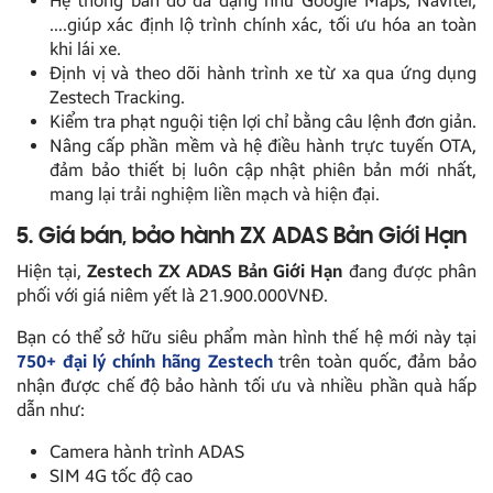
Hệ thống bản đồ đa dạng như Google Maps, Navitel,
….giúp xác định lộ trình chính xác, tối ưu hóa an toàn
khi lái xe.
Định vị và theo dõi hành trình xe từ xa qua ứng dụng
Zestech Tracking.
Kiểm tra phạt nguội tiện lợi chỉ bằng câu lệnh đơn giản.
Nâng cấp phần mềm và hệ điều hành trực tuyến OTA,
đảm bảo thiết bị luôn cập nhật phiên bản mới nhất,
mang lại trải nghiệm liền mạch và hiện đại.
5. Giá bán, bảo hành ZX ADAS Bản Giới Hạn
Hiện tại,
Zestech ZX ADAS Bản Giới Hạn
đang được phân
phối với giá niêm yết là 21.900.000VNĐ.
Bạn có thể sở hữu siêu phẩm màn hình thế hệ mới này tại
750+ đại lý chính hãng Zestech
trên toàn quốc, đảm bảo
nhận được chế độ bảo hành tối ưu và nhiều phần quà hấp
dẫn như:
Camera hành trình ADAS
SIM 4G tốc độ cao