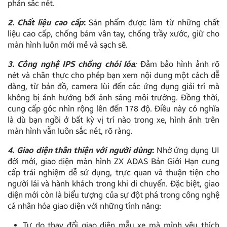
phản sắc nét.
2. Chất liệu cao cấp
:
Sản phẩm được làm từ những chất
liệu cao cấp, chống bám vân tay, chống trầy xước, giữ cho
màn hình luôn mới mẻ và sạch sẽ.
3. Công nghệ IPS chống chói lóa
:
Đảm bảo hình ảnh rõ
nét và chân thực cho phép bạn xem nội dung một cách dễ
dàng, từ bản đồ, camera lùi đến các ứng dụng giải trí mà
không bị ảnh hưởng bởi ánh sáng môi trường. Đồng thời,
cung cấp góc nhìn rộng lên đến 178 độ. Điều này có nghĩa
là dù bạn ngồi ở bất kỳ vị trí nào trong xe, hình ảnh trên
màn hình vẫn luôn sắc nét, rõ ràng.
4. Giao diện thân thiện với người dùng
:
Nhờ ứng dụng UI
đời mới, giao diện màn hình ZX ADAS Bản Giới Hạn cung
cấp trải nghiệm dễ sử dụng, trực quan và thuận tiện cho
người lái và hành khách trong khi di chuyển. Đặc biệt, giao
diện mới còn là biểu tượng của sự đột phá trong công nghệ
cá nhân hóa giao diện với những tính năng:
Tự do thay đổi giao diện mẫu xe mà mình yêu thích