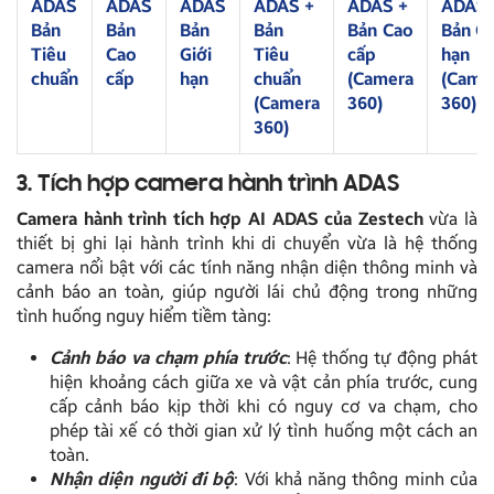
ADAS
ADAS
ADAS
ADAS +
ADAS +
ADAS 
Bản
Bản
Bản
Bản
Bản Cao
Bản Gi
Tiêu
Cao
Giới
Tiêu
cấp
hạn
chuẩn
cấp
hạn
chuẩn
(Camera
(Came
(Camera
360)
360)
360)
3. Tích hợp camera hành trình ADAS
Camera hành trình tích hợp AI ADAS của Zestech
vừa là
thiết bị ghi lại hành trình khi di chuyển vừa là hệ thống
camera nổi bật với các tính năng nhận diện thông minh và
cảnh báo an toàn, giúp người lái chủ động trong những
tình huống nguy hiểm tiềm tàng:
Cảnh báo va chạm phía trước
: Hệ thống tự động phát
hiện khoảng cách giữa xe và vật cản phía trước, cung
cấp cảnh báo kịp thời khi có nguy cơ va chạm, cho
phép tài xế có thời gian xử lý tình huống một cách an
toàn.
Nhận diện người đi bộ
: Với khả năng thông minh của