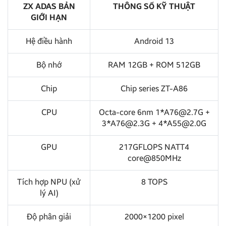
ZX ADAS BẢN
THÔNG SỐ KỸ THUẬT
GIỚI HẠN
Hệ điều hành
Android 13
Bộ nhớ
RAM 12GB + ROM 512GB
Chip
Chip series ZT-A86
CPU
Octa-core 6nm 1*A76@2.7G +
3*A76@2.3G + 4*A55@2.0G
GPU
217GFLOPS NATT4
core@850MHz
Tích hợp NPU (xử
8 TOPS
lý AI)
Độ phân giải
2000×1200 pixel