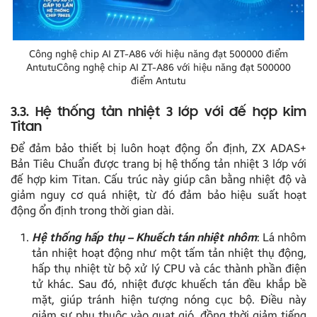
Công nghệ chip AI ZT-A86 với hiệu năng đạt 500000 điểm
AntutuCông nghệ chip AI ZT-A86 với hiệu năng đạt 500000
điểm Antutu
3.3. Hệ thống tản nhiệt 3 lớp với đế hợp kim
Titan
Để đảm bảo thiết bị luôn hoạt động ổn định, ZX ADAS+
Bản Tiêu Chuẩn được trang bị hệ thống tản nhiệt 3 lớp với
đế hợp kim Titan. Cấu trúc này giúp cân bằng nhiệt độ và
giảm nguy cơ quá nhiệt, từ đó đảm bảo hiệu suất hoạt
động ổn định trong thời gian dài.
Hệ thống hấp thụ – Khuếch tán nhiệt nhôm
: Lá nhôm
tản nhiệt hoạt động như một tấm tản nhiệt thụ động,
hấp thụ nhiệt từ bộ xử lý CPU và các thành phần điện
tử khác. Sau đó, nhiệt được khuếch tán đều khắp bề
mặt, giúp tránh hiện tượng nóng cục bộ. Điều này
giảm sự phụ thuộc vào quạt gió, đồng thời giảm tiếng