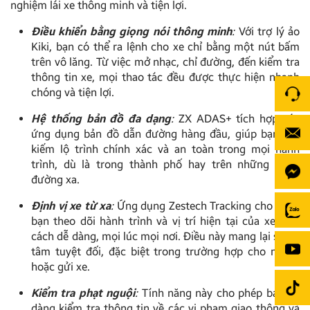
nghiệm lái xe thông minh và tiện lợi.
Điều khiển bằng giọng nói thông minh
:
Với trợ lý ảo
Kiki, bạn có thể ra lệnh cho xe chỉ bằng một nút bấm
trên vô lăng. Từ việc mở nhạc, chỉ đường, đến kiểm tra
thông tin xe, mọi thao tác đều được thực hiện nhanh
chóng và tiện lợi.
Hệ thống bản đồ đa dạng
:
ZX ADAS+ tích hợp các
ứng dụng bản đồ dẫn đường hàng đầu, giúp bạn tìm
kiếm lộ trình chính xác và an toàn trong mọi hành
trình, dù là trong thành phố hay trên những cung
đường xa.
Định vị xe từ xa
:
Ứng dụng Zestech Tracking cho phép
bạn theo dõi hành trình và vị trí hiện tại của xe một
cách dễ dàng, mọi lúc mọi nơi. Điều này mang lại sự an
tâm tuyệt đối, đặc biệt trong trường hợp cho mượn
hoặc gửi xe.
Kiểm tra phạt nguội
:
Tính năng này cho phép bạn dễ
dàng kiểm tra thông tin về các vi phạm giao thông và