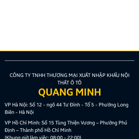
Nâng cấp tính năng an toàn và tiện ích giải trí bằng
giải pháp lắp màn hình liền camera 360 đang là xu
hướng được nhiều chủ xe ưu tiên lựa chọn. Tuy
nhiên, để thiết bị phát huy tối đa hiệu quả, hiển thị
sắc nét và tuyệt đối không ảnh hưởng đến hệ […]
CÔNG TY TNHH THƯƠNG MẠI XUẤT NHẬP KHẨU NỘI
THẤT Ô TÔ
QUANG MINH
VP Hà Nội: Số 12 - ngõ 44 Tư Đình - Tổ 5 - Phường Long
Biên - Hà Nội
VP Hồ Chí Minh: Số 15 Tùng Thiện Vương – Phường Phú
Định – Thành phố Hồ Chí Minh
(Khung giờ làm việc: 08:00 - 22:00)