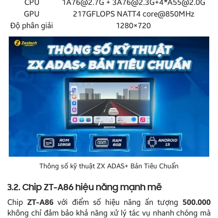
CPU
1A76@2.7G + 3A76@2.3G+4*A55@2.0G
GPU
217GFLOPS NATT4 core@850MHz
Độ phân giải
1280×720
Thông số kỹ thuật ZX ADAS+ Bản Tiêu Chuẩn
3.2. Chip ZT-A86 hiệu năng mạnh mẽ
Chip
ZT-A86
với điểm số hiệu năng ấn tượng
500.000
không chỉ đảm bảo khả năng xử lý tác vụ nhanh chóng mà