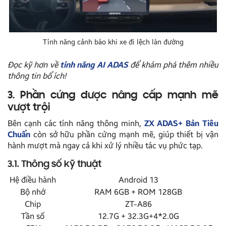
Tính năng cảnh báo khi xe đi lệch làn đường
Đọc kỹ hơn về
tính năng AI ADAS
để khám phá thêm nhiều
thông tin bổ ích!
3. Phần cứng được nâng cấp mạnh mẽ
vượt trội
Bên cạnh các tính năng thông minh,
ZX ADAS+ Bản Tiêu
Chuẩn
còn sở hữu phần cứng mạnh mẽ, giúp thiết bị vận
hành mượt mà ngay cả khi xử lý nhiều tác vụ phức tạp.
3.1. Thông số kỹ thuật
Hệ điều hành
Android 13
Bộ nhớ
RAM 6GB + ROM 128GB
Chip
ZT-A86
Tần số
12.7G + 32.3G+4*2.0G