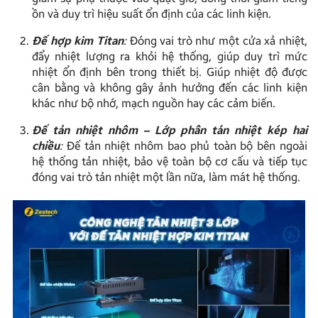
ồn và duy trì hiệu suất ổn định của các linh kiện.
Đế hợp kim Titan
:
Đóng vai trò như một cửa xả nhiệt,
đẩy nhiệt lượng ra khỏi hệ thống, giúp duy trì mức
nhiệt ổn định bên trong thiết bị. Giúp nhiệt độ được
cân bằng và không gây ảnh hưởng đến các linh kiện
khác như bộ nhớ, mạch nguồn hay các cảm biến.
Đế tản nhiệt nhôm – Lớp phân tán nhiệt kép hai
chiều
:
Đế tản nhiệt nhôm bao phủ toàn bộ bên ngoài
hệ thống tản nhiệt, bảo vệ toàn bộ cơ cấu và tiếp tục
đóng vai trò tản nhiệt một lần nữa, làm mát hệ thống.