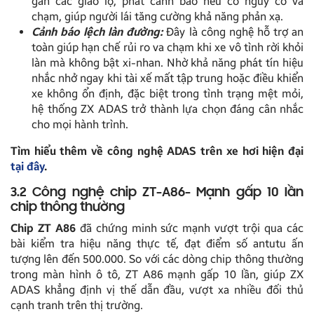
gần các giao lộ, phát cảnh báo nếu có nguy cơ va
chạm, giúp người lái tăng cường khả năng phản xạ.
Cảnh báo lệch làn đường:
Đây là công nghệ hỗ trợ an
toàn giúp hạn chế rủi ro va chạm khi xe vô tình rời khỏi
làn mà không bật xi-nhan. Nhờ khả năng phát tín hiệu
nhắc nhở ngay khi tài xế mất tập trung hoặc điều khiển
xe không ổn định, đặc biệt trong tình trạng mệt mỏi,
hệ thống ZX ADAS trở thành lựa chọn đáng cân nhắc
cho mọi hành trình.
Tìm hiểu thêm về công nghệ ADAS trên xe hơi hiện đại
tại đây
.
3.2 Công nghệ chip ZT-A86- Mạnh gấp 10 lần
chip thông thường
Chip ZT A86
đã chứng minh sức mạnh vượt trội qua các
bài kiểm tra hiệu năng thực tế, đạt điểm số antutu ấn
tượng lên đến 500.000. So với các dòng chip thông thường
trong màn hình ô tô, ZT A86 mạnh gấp 10 lần, giúp ZX
ADAS khẳng định vị thế dẫn đầu, vượt xa nhiều đối thủ
cạnh tranh trên thị trường.