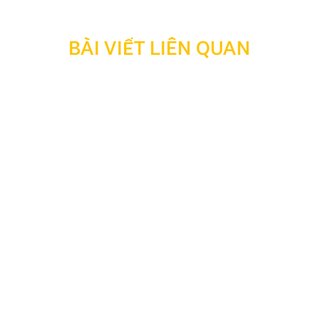
BÀI VIẾT LIÊN QUAN
Thông báo: Ngừng hỗ trợ tra cứu bảo hành đối với
sản phẩm đã hết thời hạn bảo hành
Kính gửi Quý Khách hàng và Quý Đại lý, Nhằm tối ưu