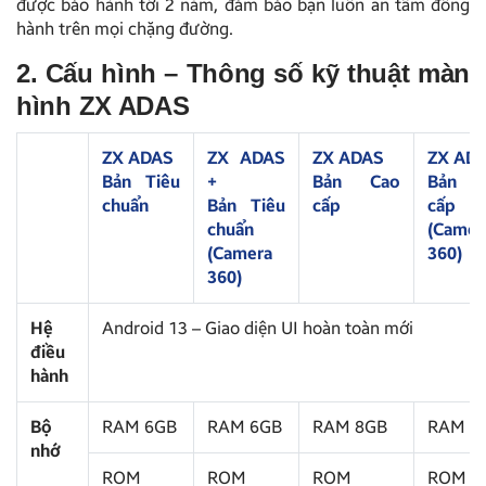
được bảo hành tới 2 năm, đảm bảo bạn luôn an tâm đồng
hành trên mọi chặng đường.
2. Cấu hình – Thông số kỹ thuật màn
hình ZX ADAS
ZX ADAS
ZX ADAS
ZX ADAS
ZX ADA
Bản Tiêu
+
Bản Cao
Bản 
chuẩn
Bản Tiêu
cấp
cấp
chuẩn
(Camer
(Camera
360)
360)
Hệ
Android 13 – Giao diện UI hoàn toàn mới
điều
hành
Bộ
RAM 6GB
RAM 6GB
RAM 8GB
RAM 8
nhớ
ROM
ROM
ROM
ROM