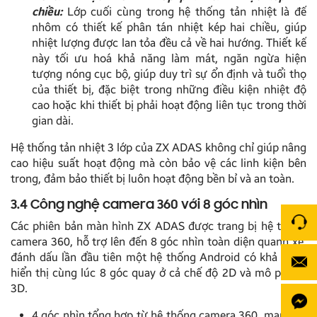
chiều:
Lớp cuối cùng trong hệ thống tản nhiệt là đế
nhôm có thiết kế phân tán nhiệt kép hai chiều, giúp
nhiệt lượng được lan tỏa đều cả về hai hướng. Thiết kế
này tối ưu hoá khả năng làm mát, ngăn ngừa hiện
tượng nóng cục bộ, giúp duy trì sự ổn định và tuổi thọ
của thiết bị, đặc biệt trong những điều kiện nhiệt độ
cao hoặc khi thiết bị phải hoạt động liên tục trong thời
gian dài.
Hệ thống tản nhiệt 3 lớp của ZX ADAS không chỉ giúp nâng
cao hiệu suất hoạt động mà còn bảo vệ các linh kiện bên
trong, đảm bảo thiết bị luôn hoạt động bền bỉ và an toàn.
3.4 Công nghệ camera 360 với 8 góc nhìn
Các phiên bản màn hình ZX ADAS được trang bị hệ thống
camera 360, hỗ trợ lên đến 8 góc nhìn toàn diện quanh xe,
đánh dấu lần đầu tiên một hệ thống Android có khả năng
hiển thị cùng lúc 8 góc quay ở cả chế độ 2D và mô phỏng
3D.
4 góc nhìn tổng hợp từ hệ thống camera 360, mang lại