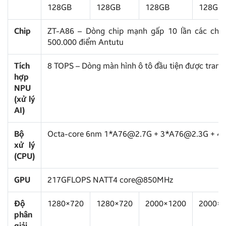
128GB
128GB
128GB
128GB
Chip
ZT-A86 – Dòng chip mạnh gấp 10 lần các chip 
500.000 điểm Antutu
Tích
8 TOPS – Dòng màn hình ô tô đầu tiện được trang
hợp
NPU
(xử lý
AI)
Bộ
Octa-core 6nm 1*A76@2.7G + 3*A76@2.3G + 4
xử lý
(CPU)
GPU
217GFLOPS NATT4 core@850MHz
Độ
1280×720
1280×720
2000×1200
2000×1
phân
giải