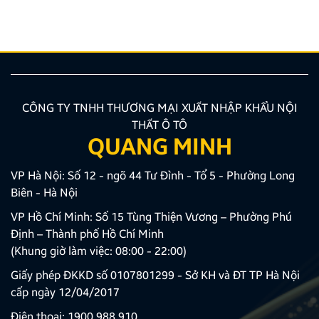
nhiên, để thiết bị phát huy tối đa hiệu quả, hiển thị
sắc nét và tuyệt đối không ảnh hưởng đến hệ […]
CÔNG TY TNHH THƯƠNG MẠI XUẤT NHẬP KHẨU NỘI
THẤT Ô TÔ
QUANG MINH
VP Hà Nội: Số 12 - ngõ 44 Tư Đình - Tổ 5 - Phường Long
Biên - Hà Nội
VP Hồ Chí Minh: Số 15 Tùng Thiện Vương – Phường Phú
Định – Thành phố Hồ Chí Minh
(Khung giờ làm việc: 08:00 - 22:00)
Giấy phép ĐKKD số 0107801299 - Sở KH và ĐT TP Hà Nội
cấp ngày 12/04/2017
Điện thoại:
1900 988 910