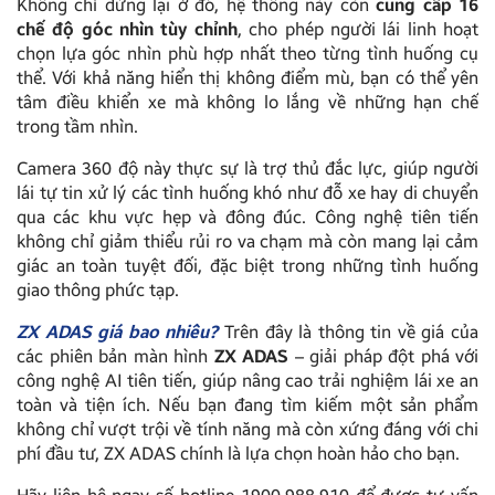
Không chỉ dừng lại ở đó, hệ thống này còn
cung cấp 16
chế độ góc nhìn tùy chỉnh
, cho phép người lái linh hoạt
chọn lựa góc nhìn phù hợp nhất theo từng tình huống cụ
thể. Với khả năng hiển thị không điểm mù, bạn có thể yên
tâm điều khiển xe mà không lo lắng về những hạn chế
trong tầm nhìn.
Camera 360 độ này thực sự là trợ thủ đắc lực, giúp người
lái tự tin xử lý các tình huống khó như đỗ xe hay di chuyển
qua các khu vực hẹp và đông đúc. Công nghệ tiên tiến
không chỉ giảm thiểu rủi ro va chạm mà còn mang lại cảm
giác an toàn tuyệt đối, đặc biệt trong những tình huống
giao thông phức tạp.
ZX ADAS giá bao nhiêu?
Trên đây là thông tin về giá của
các phiên bản màn hình
ZX ADAS
– giải pháp đột phá với
công nghệ AI tiên tiến, giúp nâng cao trải nghiệm lái xe an
toàn và tiện ích. Nếu bạn đang tìm kiếm một sản phẩm
không chỉ vượt trội về tính năng mà còn xứng đáng với chi
phí đầu tư, ZX ADAS chính là lựa chọn hoàn hảo cho bạn.