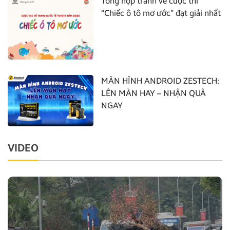
Tổng hợp tranh vẽ cuộc thi
“Chiếc ô tô mơ ước” đạt giải nhất
MÀN HÌNH ANDROID ZESTECH:
LÊN MÀN HAY – NHẬN QUÀ
NGAY
VIDEO