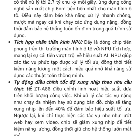
có thể xử lý tới 2.7 tỷ chu kỳ mỗi giây, ứng dụng công
nghệ sản xuất chip 6nm tiên tiến nhất cho màn hình ô
tô. Điều này đảm bảo khả năng xử lý nhanh chóng,
mượt mà ngay cả khi chạy các ứng dụng nặng, đồng
thời đảm bảo hệ thống luôn ổn định trong quá trình sử
dụng.
Tích hợp nhân thần kinh NPU:
Đây là dòng chip tiên
phong trên thị trường màn hình ô tô với NPU tích hợp,
mang lại sự cải tiến vượt trội về hiệu suất AI. NPU giúp
các tác vụ phức tạp được xử lý tối ưu, đồng thời tiết
kiệm năng lượng một cách hiệu quả nhờ khả năng sử
dụng các thuật toán thông minh.
Tự động điều chỉnh tốc độ xung nhịp theo nhu cầu
thực tế
: ZT-A86 điều chỉnh linh hoạt hiệu suất dựa
trên khối lượng công việc. Khi xử lý các tác vụ nặng
như chạy đa nhiệm hay sử dụng bản đồ, chip sẽ tăng
xung nhịp lên đến 40% để đảm bảo hiệu suất tối ưu.
Ngược lại, khi chỉ thực hiện các tác vụ nhẹ như lướt
web hay xem video, chip sẽ giảm xung nhịp để tiết
kiệm năng lượng, đồng thời giữ cho hệ thống luôn mát
mẻ.