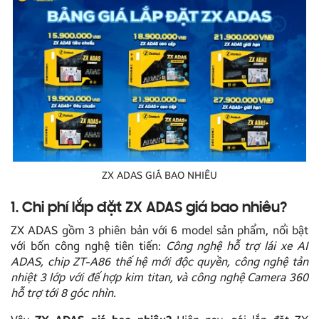
ZX ADAS GIÁ BAO NHIÊU
1. Chi phí lắp đặt ZX ADAS giá bao nhiêu?
ZX ADAS gồm 3 phiên bản với 6 model sản phẩm, nổi bật
với bốn công nghệ tiên tiến:
Công nghệ hỗ trợ lái xe AI
ADAS, chip ZT-A86 thế hệ mới độc quyền, công nghệ tản
nhiệt 3 lớp với đế hợp kim titan, và công nghệ Camera 360
hỗ trợ tới 8 góc nhìn.