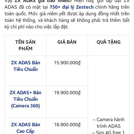
Vậy
ZX ADAS giá bao nhiêu?
Hiện nay, gói lắp đặt ZX
ADAS đã có mặt tại
750+ đại lý Zestech
chính hãng trên
toàn quốc. Mức giá niêm yết được áp dụng đồng nhất trên
toàn hệ thống, và khách hàng sẽ không phải trả thêm bất
kỳ chi phí nào cho việc lắp đặt.
TÊN SẢN
GIÁ BÁN
QUÀ TẶNG
PHẨM
ZX ADAS Bản
15.900.000₫
Tiêu Chuẩn
ZX ADAS+ Bản
19.900.000₫
Tiêu Chuẩn
(Camera 360)
– Camera hành
ZX ADAS Bản
18.900.000₫
trình ADAS
Cao Cấp
– Sim 4G free 1