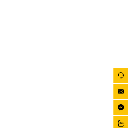
Trải nghiệm Android Box Zestech tại Bắc Á Auto
Trong kỷ nguyên công nghệ ô tô bùng nổ năm 2026,
nhu cầu nâng cấp hệ thống giải trí thông minh trên
xe ngày càng trở nên phổ biến. Tuy nhiên, nhiều chủ
xe vẫn muốn giữ nguyên màn hình zin theo xe để
đảm bảo tính nguyên bản và ổn định. Hiểu được điều
[…]