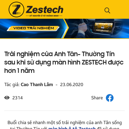
Trải nghiệm của Anh Tân- Thường Tín
sau khi sử dụng màn hình ZESTECH được
hơn 1 năm
Tác giả:
Cao Thanh Lâm
-
23.06.2020
2314
Buổi chia sẻ nhanh một số trải nghiệm của anh Tân sống
tại Thường Tín với
màn hình ô tô Zestech
đã sử dụng