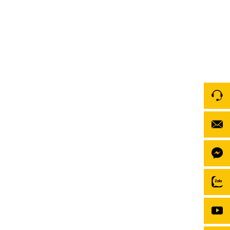
Trải nghiệm Android Box Zestech tại Bắc Á Auto
Trong kỷ nguyên công nghệ ô tô bùng nổ năm 2026,
nhu cầu nâng cấp hệ thống giải trí thông minh trên
xe ngày càng trở nên phổ biến. Tuy nhiên, nhiều chủ
xe vẫn muốn giữ nguyên màn hình zin theo xe để
đảm bảo tính nguyên bản và ổn định. Hiểu được điều
[…]