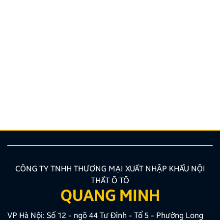
Đến Kiên Anh Auto lắp Zestech ZT360 Base – Ông
vua phân khúc màn hình 2K-360
Trong bối cảnh camera AI giao thông ngày càng dày
đặc, chỉ một cú đánh lái thiếu quan sát hay lùi xe sai
góc cũng đủ khiến chủ xe “mất tiền oan”. Chính vì
vậy, camera 360 độ đã trở thành trang bị gần như bắt
buộc với xe đô thị hiện đại. Và nếu […]
CÔNG TY TNHH THƯƠNG MẠI XUẤT NHẬP KHẨU NỘI
THẤT Ô TÔ
QUANG MINH
VP Hà Nội: Số 12 - ngõ 44 Tư Đình - Tổ 5 - Phường Long