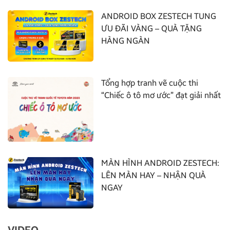
ANDROID BOX ZESTECH TUNG
ƯU ĐÃI VÀNG – QUÀ TẶNG
HÀNG NGÀN
Tổng hợp tranh vẽ cuộc thi
“Chiếc ô tô mơ ước” đạt giải nhất
MÀN HÌNH ANDROID ZESTECH:
LÊN MÀN HAY – NHẬN QUÀ
NGAY