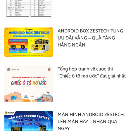
ANDROID BOX ZESTECH TUNG
ƯU ĐÃI VÀNG – QUÀ TẶNG
HÀNG NGÀN
Tổng hợp tranh vẽ cuộc thi
“Chiếc ô tô mơ ước” đạt giải nhất
MÀN HÌNH ANDROID ZESTECH:
LÊN MÀN HAY – NHẬN QUÀ
NGAY