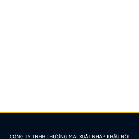
Tây Á Auto: Lắp đặt Màn hình Zestech ZT360G chính
hãng
Nhu cầu nâng cấp Màn hình Android tích hợp
Camera 360 đang tăng cao nhờ tính tiện dụng và an
toàn. Tại khu vực Long Biên (Hà Nội), Tây Á Auto
được đánh giá là một trong những trung tâm nội thất
ô tô uy tín hàng đầu, chuyên phân phối và lắp đặt các
[…]
CÔNG TY TNHH THƯƠNG MẠI XUẤT NHẬP KHẨU NỘI