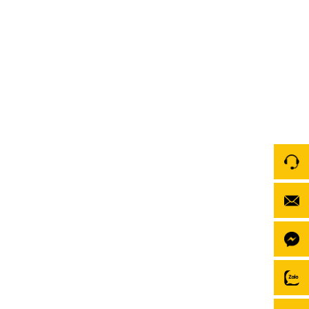
[Review] Keramic Phú Thọ lắp đặt màn hình Zestech
ZT360G chính hãng
Keramic Phú Thọ mang đến giải pháp nâng cấp màn
hình Zestech ZT360G – dòng màn hình Android tích
hợp Camera 360 “quốc dân” giúp bạn làm chủ mọi
hành trình. Trong bài review này, hãy cùng khám phá
xem tại sao ZT360G lại là lựa chọn số 1 cho xế cưng
của bạn tại […]