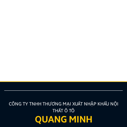
Tây Á Auto: Lắp đặt Màn hình Zestech ZT360G chính
hãng
Nhu cầu nâng cấp Màn hình Android tích hợp
Camera 360 đang tăng cao nhờ tính tiện dụng và an
toàn. Tại khu vực Long Biên (Hà Nội), Tây Á Auto
được đánh giá là một trong những trung tâm nội thất
ô tô uy tín hàng đầu, chuyên phân phối và lắp đặt các
[…]
CÔNG TY TNHH THƯƠNG MẠI XUẤT NHẬP KHẨU NỘI
THẤT Ô TÔ
QUANG MINH