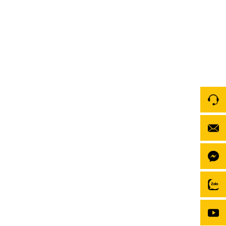
[Review] Keramic Phú Thọ lắp đặt màn hình Zestech
ZT360G chính hãng
Keramic Phú Thọ mang đến giải pháp nâng cấp màn
hình Zestech ZT360G – dòng màn hình Android tích
hợp Camera 360 “quốc dân” giúp bạn làm chủ mọi
hành trình. Trong bài review này, hãy cùng khám phá
xem tại sao ZT360G lại là lựa chọn số 1 cho xế cưng
của bạn tại […]