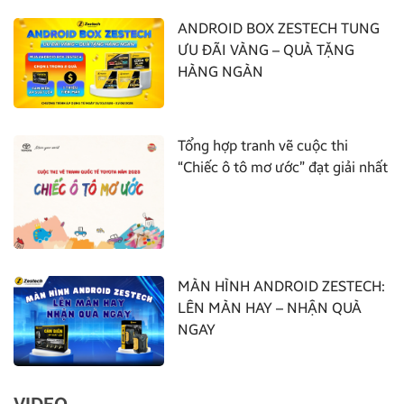
ANDROID BOX ZESTECH TUNG
ƯU ĐÃI VÀNG – QUÀ TẶNG
HÀNG NGÀN
Tổng hợp tranh vẽ cuộc thi
“Chiếc ô tô mơ ước” đạt giải nhất
MÀN HÌNH ANDROID ZESTECH:
LÊN MÀN HAY – NHẬN QUÀ
NGAY