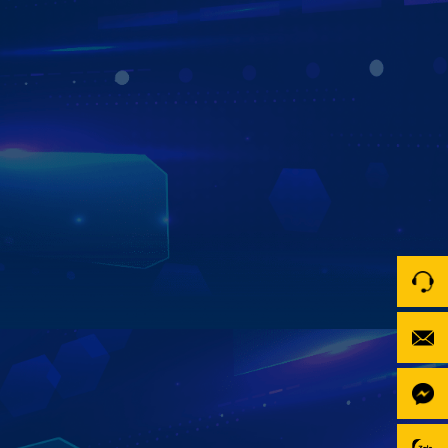
NGHE HIỂU GIỌNG NÓI 3 MIỀN BẮC -
TRUNG - NAM
TÍCH HỢP TRỢ LÝ TIẾNG VIỆT KIKI
Người lái ô tô có thể tận hưởng trải nghiệm rảnh tay, rảnh
mắt nhưng vẫn có thể mở mọi tác vụ bằng giọng nói
tiếng Việt như chỉ đường, nghe nhạc hay cập nhập tin tức
mới nhất cho cuộc sống thông minh và an toàn hơn.
Xem chi tiết