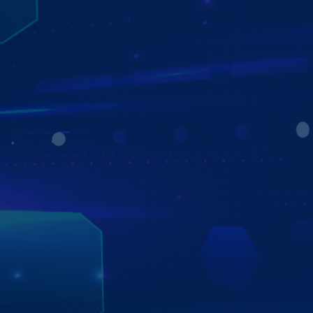
MÀN HÌNH ANDROID CÁ NHÂN HÓA - TỰ
ĐỘNG HÓA GIAO DIỆN
NÂNG TẦM TRẢI NGHIỆM KHÁC BIỆT
Màn hình ô tô Zestech thế hệ mới được trang bị giao diện
mới hiện đại: “cá nhân hóa và tự động hóa theo thời gian”
tạo ra điểm khác biệt mà không sản phẩm nào hiện nay có
được
72 màu phong thủy và 360 màu sắc tự động theo
thời gian (Bình minh, Ban ngày, Ban đêm).
3 loại giao diện: Giao diện công nghệ, giao diện
thiên nhiên, giao diện cơ bản.
Thay đổi các icon trên màn hình theo sở thích của
người dùng.
Bên cạnh đó bạn hoàn toàn có thể thay đổi 25 mẫu xe,
màu sắc xe và đặc biệt là biển số xe theo những con số
may mắn với mình.