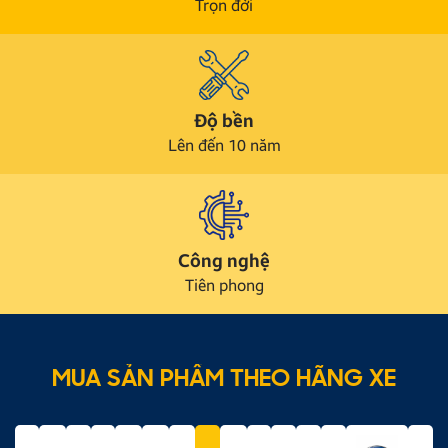
Trọn đời
Độ bền
Lên đến 10 năm
Công nghệ
Tiên phong
MUA SẢN PHẨM THEO HÃNG XE