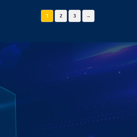
1
2
3
→