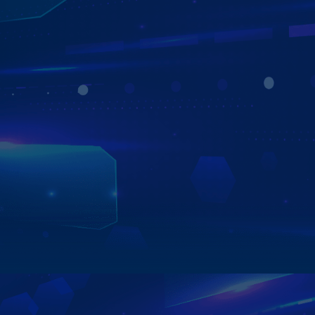
CẢNH BÁO GIỚI HẠN TỐC ĐỘ Ở MÀN
HÌNH Ô TÔ
HIỂN THỊ MẬT ĐỘ GIAO THÔNG
Màn hình ZESTECH sẽ cảnh báo cho bạn trước 300m khi
có biển báo, hay chuẩn bị tới đoạn đường giới hạn tốc độ
thông qua ứng dụng bản đồ. Đồng thời
màn hình ô tô
Zestech giúp hiển thị mật độ giao thông giúp tài xế chủ
động xử lý những tình huống khẩn cấp một cách dễ dàng.
Xem chi tiết