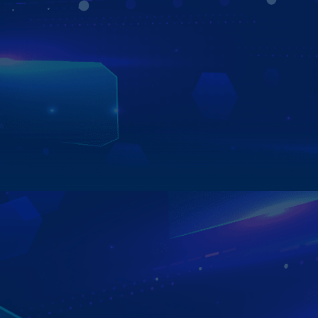
LƯU TRỮ LỊCH TRÌNH DI CHUYỂN LÊN TỚI 365 NGÀY
Màn hình Zestech có thể định vị chính xác được vị trí của
xe bạn trên điện thoại thông qua ứng dụng "Zestech
Tracking". Người dùng có thể xem lại lịch trình di chuyển
của xe trong vòng 1 năm nhờ vào bộ nhớ thông minh lưu
trữ dữ liệu cực khủng.
Xem chi tiết