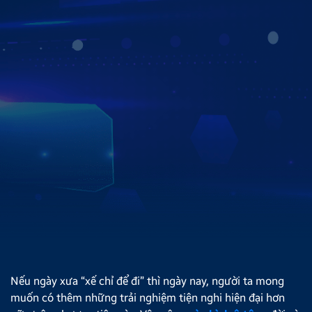
HÃNG
Hiện nay, Zestech có hơn 750 đại lý trên toàn quốc, giúp
việc lắp đặt màn hình ô chính hãng trở nên nhanh chóng,
tiện lợi. Để tìm kiếm danh sách đại lý gần khu vực bạn
sinh sống, hãy truy cập
https://zestech.vn/dai-ly-
zestech
và điền quận huyện nơi bạn sinh sống.Đặc biệt,
với Zestech, dù bạn mua hàng ở đại lý nào cũng sẽ được
hưởng mức giá niêm yết, chế độ bảo hành và phần quà
theo đúng quy định của hãng.
Xem chi tiết
Nếu ngày xưa “xế chỉ để đi” thì ngày nay, người ta mong
muốn có thêm những trải nghiệm tiện nghi hiện đại hơn