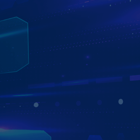
THÔNG BÁO PHẠT NGUỘI QUA SMS VÀ
GỌI ĐIỆN
Màn hình xe hơi Zestech được tích hợp hệ thống thông
báo phạt nguội đến khách hàng thông qua cuộc gọi và tin
nhắn. Người dùng hoàn toàn check được các lỗi phạt
ngay trên màn hình chỉ với câu lệnh cực kỳ đơn giản.
Ngay sau khi bị phạt nguội, Zestech sẽ thông báo qua tin