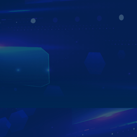
Màn hình ô tô android là thiết bị màn hình hiện đại, thông
minh. Sản phẩm được trang bị công nghệ tiên tiến hỗ trợ
việc lái xe an toàn, thuận tiện như camera 360, cảm biến
áp suất lốp, điều khiển bằng giọng nói,...Bên cạnh đó,
thiết bị còn giúp nâng tầm trải nghiệm người dùng với vô
vàn tiện ích giải trí sống động. Bạn có thể thoải mái nghe
nhạc, xem phim, lướt web,.. như trên chính chiếc điện
thoại thông minh. Sở hữu hệ điều hành mạnh mẽ, cấu
hình cao, màn hình android ô tô sẽ đáp ứng mọi tác vụ
của bạn một cách nhanh nhất.
Xem chi tiết