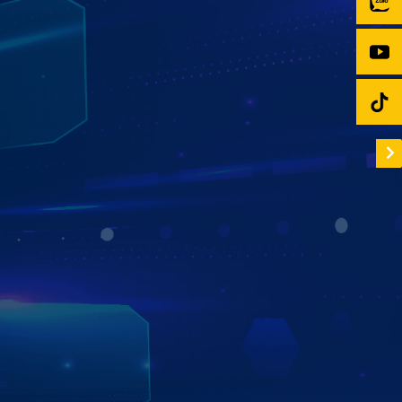
TÍCH HỢP "THẾ GIỚI" GIẢI TRÍ ĐA
PHƯƠNG TIỆN
Không chỉ mang lại sự an toàn cho khi lái xe, màn hình ô
tô thông minh
Zestech
còn đem đến cho bạn không gian
giải trí bất tận trên xe, bạn có thể vừa lái xe vừa nghe
nhạc, xem phim, xem Youtube,…. Trải nghiệm thế giới giải
trí thú vị trên xế cưng với những nội dung sống động,
chân thực và đáp ứng mọi yêu cầu hay sở thích cá nhân.