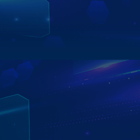
hanh
và nhập mã số.Bên cạnh đó, khi lựa chọn màn hình
android ô tô Zestech, bạn cũng sẽ nhận được rất nhiều
phần quà hấp dẫn như bản đồ Vietmap bản quyền, sim
4G, thẻ nhớ, cam hành trình,...
Xem chi tiết