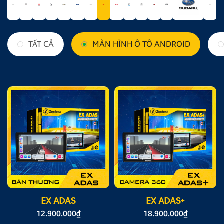
TẤT CẢ
MÀN HÌNH Ô TÔ ANDROID
EX ADAS
EX ADAS+
12.900.000
₫
18.900.000
₫