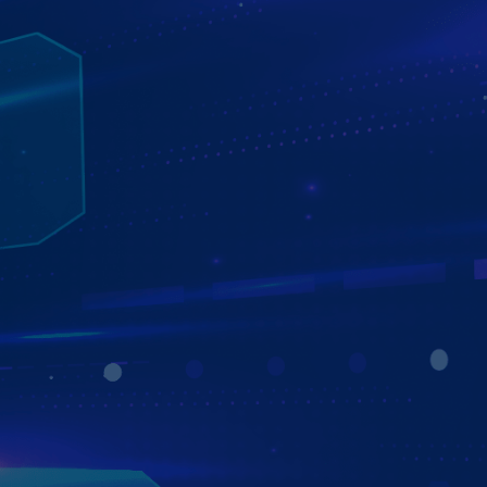
CHÍNH SÁCH BẢO HÀNH VÀ ƯU ĐÃI KHI SỬ
DỤNG MÀN HÌNH Ô TÔ ZESTECH
Chính sách bảo hành và ưu đãi luôn là điểm mạnh của
thương hiệu màn hình ô tô Zestech. Với chế độ bảo hành
phần mềm trọn đời, phần cứng lên tới 5 năm, 1 đổi 1
trong vòng 12 tháng chính là lời cam kết mạnh mẽ khẳng
định chất lượng sản phẩm Zestech. Để kiểm tra tình trạng
bảo hành, bạn chỉ cần truy cập
https://zestech.vn/bao-