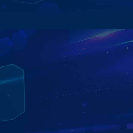
Xem chi tiết
MÀN HÌNH Ô TÔ ANDROID LÀ GÌ?