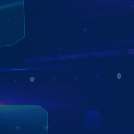
CÁC THƯƠNG HIỆU MÀN HÌNH ANDROID
Ô TÔ NỔI BẬT
Trên thị trường hiện nay có rất nhiều thương hiệu màn
hình android, sự phát triển của nhiều thương hiệu này
cũng khiến chủ xe vô cùng khó khăn khi lựa chọn được
màn hình android phù hợp cho xế yêu của mình. Vì vậy,
Zestech sẽ tổng hợp 5 thương hiệu màn hình android ô tô
tốt nhất để giúp chủ xe tham khảo dễ dàng hơn. 1. Màn
hình android ô tô Zestech 2. Màn hình android ô tô
Gotech 3. Màn hình android ô tô Bravigo 4. Màn hình
android ô tô Kovar 5. Màn hình android ô tô Oled