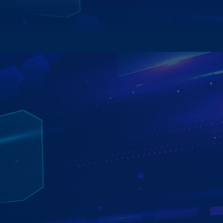
Xem chi tiết
ĐỊA CHỈ LẮP MÀN HÌNH ZESTECH CHÍNH