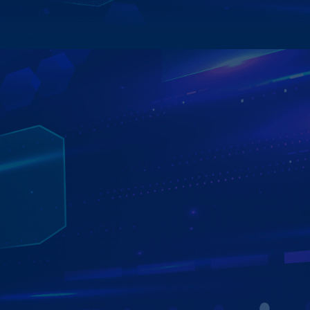
Xem chi tiết
MÀN HÌNH ANDROID ZESTECH ĐỊNH VỊ XE
TỪ XA