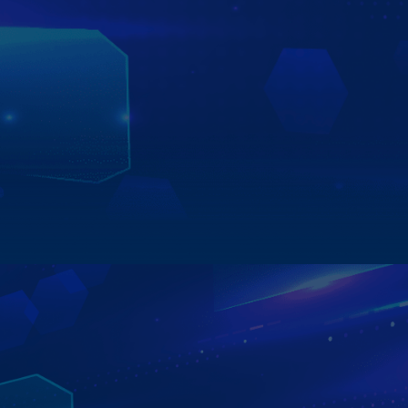
bấm vô lăng để thực hiện ra lệnh bằng giọng nói từ
vô lăng.
Tuy quy trình đơn giản nhưng không có nghĩa là sẽ không
xảy ra sai sót. Do đó để đảm bảo an toàn các bạn nên lắp
màn hình Zestech tại địa chỉ uy tín với đội kỹ thuật lành
nghề để việc lắp đặt màn hình ô tô được chỉn chu và đúng
kỹ thuật.
Xem chi tiết