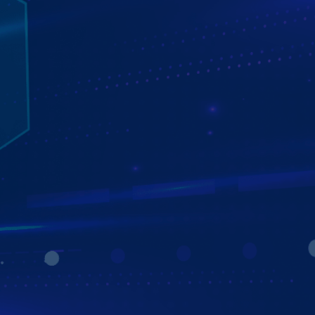
QUY TRÌNH LẮP ĐẶT MÀN HÌNH ANDROID
ZESTECH
Quy trình lắp đặt màn hình Zestech không làm ảnh hưởng
hay hư hại gì đến cấu trúc, hệ thống điện bên trong. Đặc
biệt cũng không cần đấu nối, cắt chế dây, nhờ đó đảm bảo
tính thẩm mỹ hơn cả màn hình zin nguyên bản của xe. Cụ
thể các bước quy trình như sau:
Bước 1: Tháo màn hình và mặt dưỡng cũ của màn
hình ô tô.
Bước 2: Lắp màn hình và mặt dưỡng mới có kích
thước tương thích vào.
Bước 3: Tích hợp chức năng của màn hình lên phím