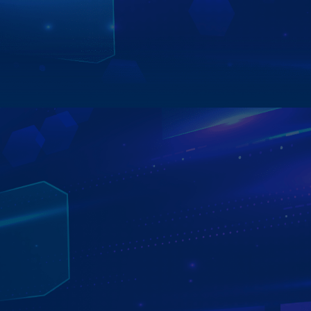
nhắn và điện thoại giúp chủ xế xử lý tình huống nhanh
chóng và kịp thời.
Xem chi tiết