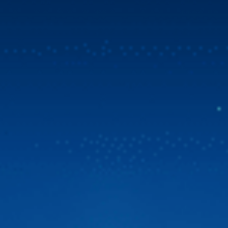
LÀ GÌ?
Mua Zestech tặng bản đồ Vietmap Live & sim 4G
tốc độ cao
Tin vui bùng nổ dành cho cộng đồng chủ xe Việt! Zestech
chính thức triển khai chương trình ưu đãi đặc biệt. Từ ngày
31/07/2026, khi chọn mua Zestech tặng bản đồ Vietmap
Live bản quyền sử dụng lên đến 02 năm và sim 4G tốc độ
Màn hình android ô tô là gì?
cao. Đây là giải pháp vượt trội giúp […]
Màn hình android ô tô
là sản phẩm công nghệ bắt nhịp
nhu cầu hiện đại. Cung cấp vô vàn tiện ích, góp phần giúp
xế cưng của bạn trở nên sang trọng, tiện nghi và thông