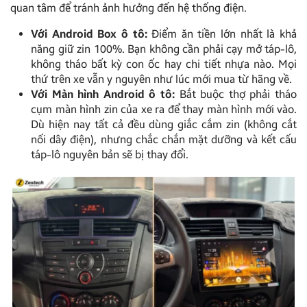
quan tâm để tránh ảnh hưởng đến hệ thống điện.
Với Android Box ô tô:
Điểm ăn tiền lớn nhất là khả
năng giữ zin 100%. Bạn không cần phải cạy mở táp-lô,
không tháo bất kỳ con ốc hay chi tiết nhựa nào. Mọi
thứ trên xe vẫn y nguyên như lúc mới mua từ hãng về.
Với Màn hình Android ô tô:
Bắt buộc thợ phải tháo
cụm màn hình zin của xe ra để thay màn hình mới vào.
Dù hiện nay tất cả đều dùng giắc cắm zin (không cắt
nối dây điện), nhưng chắc chắn mặt dưỡng và kết cấu
táp-lô nguyên bản sẽ bị thay đổi.