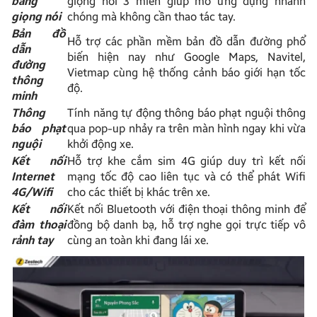
bằng
giọng nói 3 miền giúp mở ứng dụng nhanh
giọng nói
chóng mà không cần thao tác tay.
Bản đồ
Hỗ trợ các phần mềm bản đồ dẫn đường phổ
dẫn
biến hiện nay như Google Maps, Navitel,
đường
Vietmap cùng hệ thống cảnh báo giới hạn tốc
thông
độ.
minh
Thông
Tính năng tự động thông báo phạt nguội thông
báo phạt
qua pop-up nhảy ra trên màn hình ngay khi vừa
nguội
khởi động xe.
Kết nối
Hỗ trợ khe cắm sim 4G giúp duy trì kết nối
Internet
mạng tốc độ cao liên tục và có thể phát Wifi
4G/Wifi
cho các thiết bị khác trên xe.
Kết nối
Kết nối Bluetooth với điện thoại thông minh để
đàm thoại
đồng bộ danh bạ, hỗ trợ nghe gọi trực tiếp vô
rảnh tay
cùng an toàn khi đang lái xe.