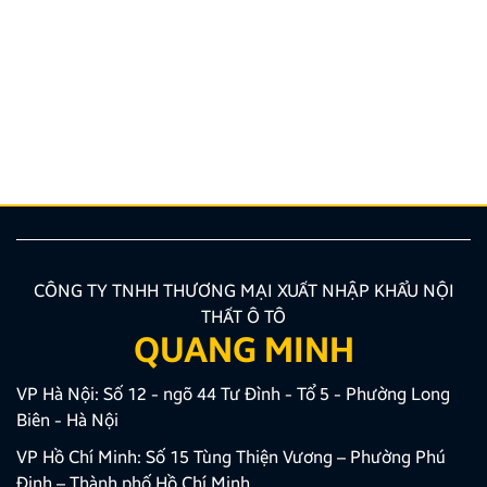
ý cần biết
Nâng cấp tính năng an toàn và tiện ích giải trí bằng
giải pháp lắp màn hình liền camera 360 đang là xu
hướng được nhiều chủ xe ưu tiên lựa chọn. Tuy
nhiên, để thiết bị phát huy tối đa hiệu quả, hiển thị
sắc nét và tuyệt đối không ảnh hưởng đến hệ […]
CÔNG TY TNHH THƯƠNG MẠI XUẤT NHẬP KHẨU NỘI
THẤT Ô TÔ
QUANG MINH
VP Hà Nội: Số 12 - ngõ 44 Tư Đình - Tổ 5 - Phường Long
Biên - Hà Nội
VP Hồ Chí Minh: Số 15 Tùng Thiện Vương – Phường Phú
Định – Thành phố Hồ Chí Minh