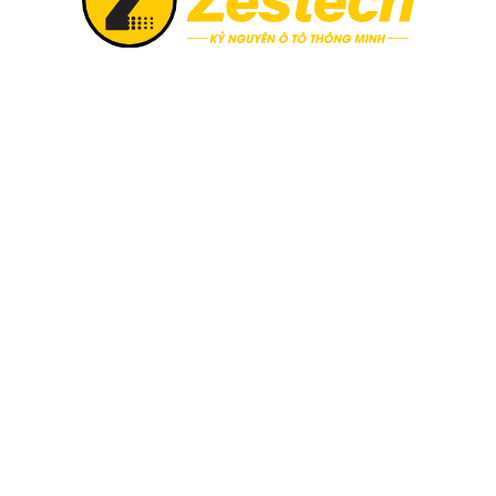
 đặt Android Box cho xe Ford Raptor 2018-2022
o xe Ford Raptor 2018-2022
DX165 không chỉ khắc phục triệt
inh thái giải trí và kết nối mạnh mẽ. Đây chính là thiết bị 
 nào cũng nên sở hữu để tối ưu hóa trải nghiệm lái xe hàng ngày
t với xế yêu của mình, bạn đọc có thể tham khảo tại: Chuyên 
ech.vn
“
id Box cho xe Ford Raptor 2018-2022
Android Box DX165
5.500.000 VNĐ
Bảo hành phần cứng 18 tháng, phần mềm trọn đời