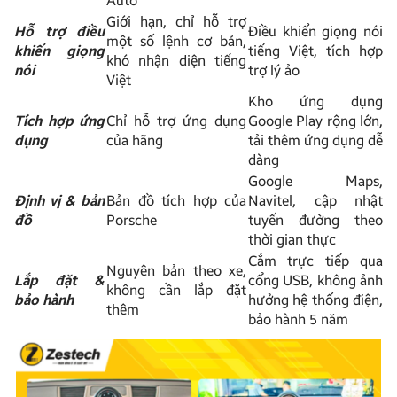
Auto
Giới hạn, chỉ hỗ trợ
Hỗ trợ điều
Điều khiển giọng nói
một số lệnh cơ bản,
khiển giọng
tiếng Việt, tích hợp
khó nhận diện tiếng
nói
trợ lý ảo
Việt
Kho ứng dụng
Tích hợp ứng
Chỉ hỗ trợ ứng dụng
Google Play rộng lớn,
dụng
của hãng
tải thêm ứng dụng dễ
dàng
Google Maps,
Định vị & bản
Bản đồ tích hợp của
Navitel, cập nhật
đồ
Porsche
tuyến đường theo
thời gian thực
Cắm trực tiếp qua
Nguyên bản theo xe,
Lắp đặt &
cổng USB, không ảnh
không cần lắp đặt
bảo hành
hưởng hệ thống điện,
thêm
bảo hành 5 năm