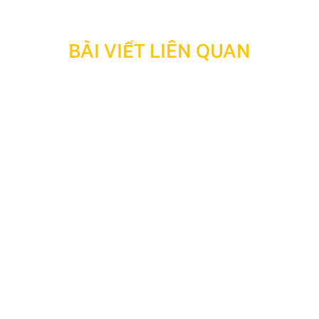
BÀI VIẾT LIÊN QUAN
Thông báo: Ngừng hỗ trợ tra cứu bảo hành đối với
sản phẩm đã hết thời hạn bảo hành
Kính gửi Quý Khách hàng và Quý Đại lý, Nhằm tối ưu