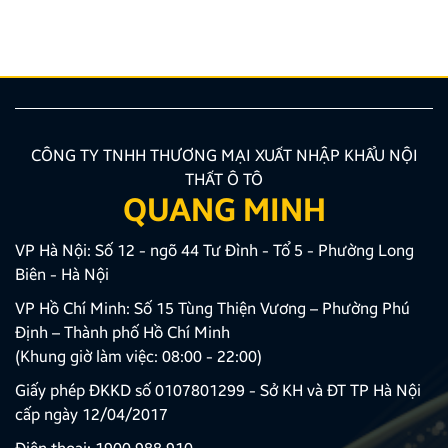
nhiên, để thiết bị phát huy tối đa hiệu quả, hiển thị
sắc nét và tuyệt đối không ảnh hưởng đến hệ […]
CÔNG TY TNHH THƯƠNG MẠI XUẤT NHẬP KHẨU NỘI
THẤT Ô TÔ
QUANG MINH
VP Hà Nội: Số 12 - ngõ 44 Tư Đình - Tổ 5 - Phường Long
Biên - Hà Nội
VP Hồ Chí Minh: Số 15 Tùng Thiện Vương – Phường Phú
Định – Thành phố Hồ Chí Minh
(Khung giờ làm việc: 08:00 - 22:00)
Giấy phép ĐKKD số 0107801299 - Sở KH và ĐT TP Hà Nội
cấp ngày 12/04/2017