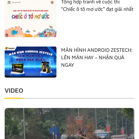
Tổng hợp tranh vẽ cuộc thi
“Chiếc ô tô mơ ước” đạt giải nhất
MÀN HÌNH ANDROID ZESTECH:
LÊN MÀN HAY – NHẬN QUÀ
NGAY
VIDEO