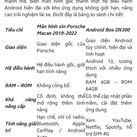
mạnh mẽ, biến màn hình gốc thành một hệ điều hành
Android hiện đại với kho ứng dụng không giới hạn, nâng
cao trải nghiệm lái xe. Dưới đây là bảng so sánh chi tiết:
Màn hình zin Porsche
Tiêu chí
Android Box DX300
Macan 2019-2022
Giao diện Android
Giao diện gốc của
Giao diện
tùy chỉnh, hiện đại và
Porsche
linh hoạt
Android 13, tương
Hệ điều hành gốc, giới
Hệ điều hành
thích với nhiều ứng
hạn tính năng
dụng
RAM 4GB – ROM
RAM – ROM
Không công bố
64GB
Cố định, không thể
Có thể cập nhật phần
Khả năng
mở rộng thêm tính
mềm, cài đặt thêm
nâng cấp
năng
ứng dụng
Hạn chế, chỉ có radio,
Xem YouTube,
Tính năng giải
Bluetooth, Apple
Netflix, Spotify, hỗ
trí
CarPlay / Android
trợ SIM 4G