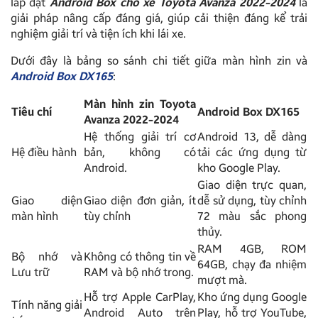
lắp đặt
Android Box cho xe Toyota Avanza 2022-2024
là
giải pháp nâng cấp đáng giá, giúp cải thiện đáng kể trải
nghiệm giải trí và tiện ích khi lái xe.
Dưới đây là bảng so sánh chi tiết giữa màn hình zin và
Android Box DX165
:
Màn hình zin Toyota
Tiêu chí
Android Box DX165
Avanza 2022-2024
Hệ thống giải trí cơ
Android 13, dễ dàng
Hệ điều hành
bản, không có
tải các ứng dụng từ
Android.
kho Google Play.
Giao diện trực quan,
Giao diện
Giao diện đơn giản, ít
dễ sử dụng, tùy chỉnh
màn hình
tùy chỉnh
72 màu sắc phong
thủy.
RAM 4GB, ROM
Bộ nhớ và
Không có thông tin về
64GB, chạy đa nhiệm
Lưu trữ
RAM và bộ nhớ trong.
mượt mà.
Hỗ trợ Apple CarPlay,
Kho ứng dụng Google
Tính năng giải
Android Auto trên
Play, hỗ trợ YouTube,