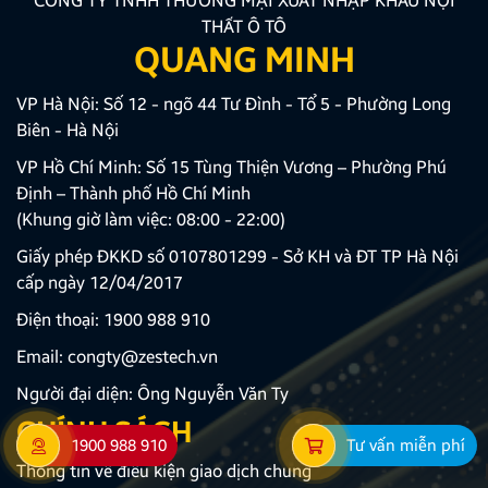
CÔNG TY TNHH THƯƠNG MẠI XUẤT NHẬP KHẨU NỘI
THẤT Ô TÔ
QUANG MINH
VP Hà Nội: Số 12 - ngõ 44 Tư Đình - Tổ 5 - Phường Long
Biên - Hà Nội
VP Hồ Chí Minh: Số 15 Tùng Thiện Vương – Phường Phú
Định – Thành phố Hồ Chí Minh
(Khung giờ làm việc: 08:00 - 22:00)
Giấy phép ĐKKD số 0107801299 - Sở KH và ĐT TP Hà Nội
cấp ngày 12/04/2017
Điện thoại:
1900 988 910
Email:
congty@zestech.vn
Người đại diện: Ông Nguyễn Văn Ty
CHÍNH SÁCH
1900 988 910
Tư vấn miễn phí
Thông tin về điều kiện giao dịch chung