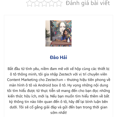
Đánh giá bài viết
Đào Hải
Bắt đầu từ tình yêu, niềm đam mê với xế hộp cùng các thiết bị
ô tô thông minh, tôi gia nhập Zestech với vị trí chuyên viên
Content Marketing cho Zestech.vn – thương hiệu tiên phong về
màn hình ô tô và Android box ô tô. Hy vọng những nội dung
tôi tìm hiểu được từ thực tiễn sẽ mang đến cho bạn đọc những
kiến thức hữu ích, mới lạ. Nếu bạn muốn tìm hiểu thêm về bất
kỳ thông tin nào liên quan đến ô tô, hãy để lại bình luận bên
dưới. Tôi sẽ cố gắng giải đáp và gửi đến bạn trong thời gian
sớm nhất!