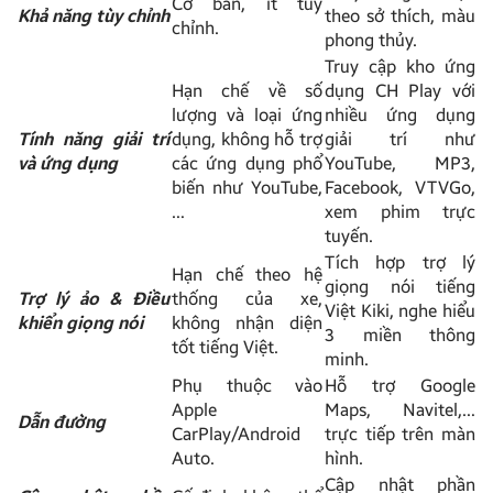
Cơ bản, ít tùy
Khả năng tùy chỉnh
theo sở thích, màu
chỉnh.
phong thủy.
Truy cập kho ứng
Hạn chế về số
dụng CH Play với
lượng và loại ứng
nhiều ứng dụng
Tính năng giải trí
dụng, không hỗ trợ
giải trí như
và ứng dụng
các ứng dụng phổ
YouTube, MP3,
biến như YouTube,
Facebook, VTVGo,
…
xem phim trực
tuyến.
Tích hợp trợ lý
Hạn chế theo hệ
giọng nói tiếng
Trợ lý ảo & Điều
thống của xe,
Việt Kiki, nghe hiểu
khiển giọng nói
không nhận diện
3 miền thông
tốt tiếng Việt.
minh.
Phụ thuộc vào
Hỗ trợ Google
Apple
Maps, Navitel,…
Dẫn đường
CarPlay/Android
trực tiếp trên màn
Auto.
hình.
Cập nhật phần