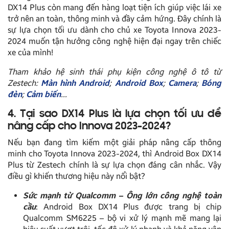
DX14 Plus còn mang đến hàng loạt tiện ích giúp việc lái xe
trở nên an toàn, thông minh và đầy cảm hứng. Đây chính là
sự lựa chọn tối ưu dành cho chủ xe Toyota Innova 2023-
2024 muốn tận hưởng công nghệ hiện đại ngay trên chiếc
xe của mình!
Tham khảo hệ sinh thái phụ kiện công nghệ ô tô từ
Zestech:
Màn hình Android
;
Android Box
;
Camera
;
Bóng
đèn
;
Cảm biến
…
4. Tại sao DX14 Plus là lựa chọn tối ưu để
nâng cấp cho Innova 2023-2024?
Nếu bạn đang tìm kiếm một giải pháp nâng cấp thông
minh cho Toyota Innova 2023-2024, thì Android Box DX14
Plus từ Zestech chính là sự lựa chọn đáng cân nhắc. Vậy
điều gì khiến thương hiệu này nổi bật?
Sức mạnh từ Qualcomm – Ông lớn công nghệ toàn
cầu
: Android Box DX14 Plus được trang bị chip
Qualcomm SM6225 – bộ vi xử lý mạnh mẽ mang lại