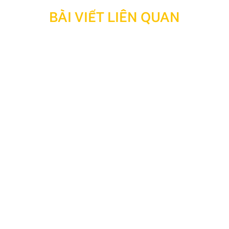
BÀI VIẾT LIÊN QUAN
Thông báo: Ngừng hỗ trợ tra cứu bảo hành đối với
sản phẩm đã hết thời hạn bảo hành
Kính gửi Quý Khách hàng và Quý Đại lý, Nhằm tối ưu
hóa công tác quản lý, lưu trữ dữ liệu và nâng cao hiệu