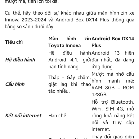
mượt mà, tiện ích tối đa!
Cụ thể, hãy theo dõi sự khác nhau giữa màn hình zin xe
Innova 2023-2024 và Android Box DX14 Plus thông qua
bảng so sánh dưới đây:
Màn hình zin
Android Box DX14
Tiêu chí
Toyota Innova
Plus
Hệ điều hành
Android 13 hiện
Hệ điều hành
Android 4.1, giới
đại nhất, đa dạng
hạn tính năng.
ứng dụng.
Mượt mà nhờ cấu
Thấp – Gây chậm,
hình mạnh mẽ:
Cấu hình
giật lag khi thao
RAM 8GB – ROM
tác nhiều.
128GB.
Hỗ trợ Bluetooth,
WiFi, SIM 4G, mở
Kết nối internet
Hạn chế.
rộng khả năng kết
nối và truy cập
internet.
Thay đổi giao diện