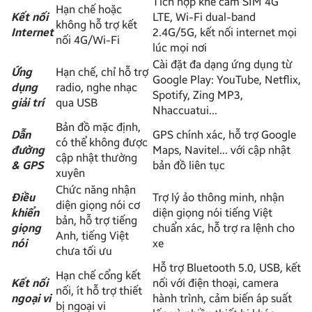
Tích hợp khe cắm SIM 4G
Hạn chế hoặc
Kết nối
LTE, Wi-Fi dual-band
không hỗ trợ kết
Internet
2.4G/5G, kết nối internet mọi
nối 4G/Wi-Fi
lúc mọi nơi
Cài đặt đa dạng ứng dụng từ
Ứng
Hạn chế, chỉ hỗ trợ
Google Play: YouTube, Netflix,
dụng
radio, nghe nhạc
Spotify, Zing MP3,
giải trí
qua USB
Nhaccuatui…
Bản đồ mặc định,
Dẫn
GPS chính xác, hỗ trợ Google
có thể không được
đường
Maps, Navitel… với cập nhật
cập nhật thường
& GPS
bản đồ liên tục
xuyên
Chức năng nhận
Điều
Trợ lý ảo thông minh, nhận
diện giọng nói cơ
khiển
diện giọng nói tiếng Việt
bản, hỗ trợ tiếng
giọng
chuẩn xác, hỗ trợ ra lệnh cho
Anh, tiếng Việt
nói
xe
chưa tối ưu
Hỗ trợ Bluetooth 5.0, USB, kết
Hạn chế cổng kết
Kết nối
nối với điện thoại, camera
nối, ít hỗ trợ thiết
ngoại vi
hành trình, cảm biến áp suất
bị ngoại vi