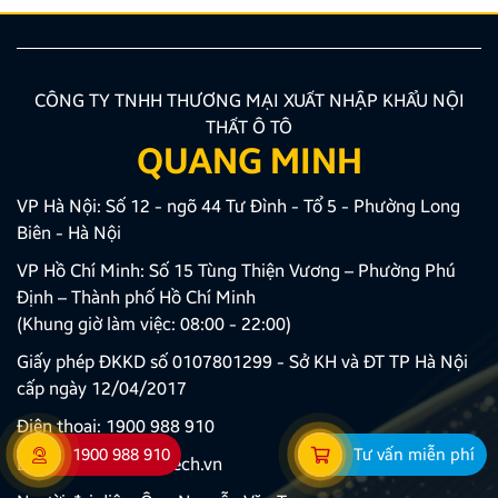
CÔNG TY TNHH THƯƠNG MẠI XUẤT NHẬP KHẨU NỘI
THẤT Ô TÔ
QUANG MINH
VP Hà Nội: Số 12 - ngõ 44 Tư Đình - Tổ 5 - Phường Long
Biên - Hà Nội
VP Hồ Chí Minh: Số 15 Tùng Thiện Vương – Phường Phú
Định – Thành phố Hồ Chí Minh
(Khung giờ làm việc: 08:00 - 22:00)
Giấy phép ĐKKD số 0107801299 - Sở KH và ĐT TP Hà Nội
cấp ngày 12/04/2017
Điện thoại:
1900 988 910
1900 988 910
Tư vấn miễn phí
Email:
congty@zestech.vn