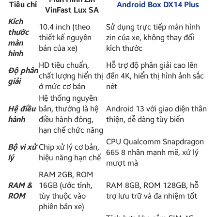
Tiêu chí
Android Box DX14 Plus
VinFast Lux SA
Kích
10.4 inch (theo
Sử dụng trực tiếp màn hình
thước
thiết kế nguyên
zin của xe, không thay đổi
màn
bản của xe)
kích thước
hình
HD tiêu chuẩn,
Hỗ trợ độ phân giải cao lên
Độ phân
chất lượng hiển thị
đến 4K, hiển thị hình ảnh sắc
giải
ở mức cơ bản
nét
Hệ thống nguyên
Hệ điều
bản, thường là hệ
Android 13 với giao diện thân
hành
điều hành đóng,
thiện, dễ dàng tùy biến
hạn chế chức năng
CPU Qualcomm Snapdragon
Bộ vi xử
Chip xử lý cơ bản,
665 8 nhân mạnh mẽ, xử lý
lý
hiệu năng hạn chế
mượt mà
RAM 2GB, ROM
RAM &
16GB (ước tính,
RAM 8GB, ROM 128GB, hỗ
ROM
tùy thuộc vào
trợ lưu trữ và đa nhiệm tốt
phiên bản xe)