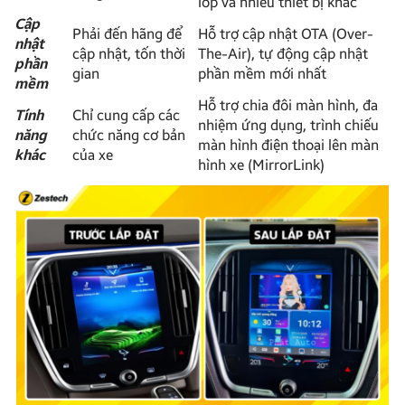
lốp và nhiều thiết bị khác
Cập
Phải đến hãng để
Hỗ trợ cập nhật OTA (Over-
nhật
cập nhật, tốn thời
The-Air), tự động cập nhật
phần
gian
phần mềm mới nhất
mềm
Hỗ trợ chia đôi màn hình, đa
Tính
Chỉ cung cấp các
nhiệm ứng dụng, trình chiếu
năng
chức năng cơ bản
màn hình điện thoại lên màn
khác
của xe
hình xe (MirrorLink)