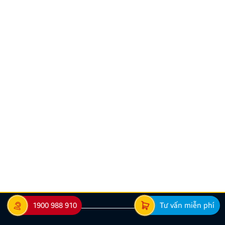
Hướng dẫn lắp màn hình liền camera 360. Những lưu
ý cần biết
Nâng cấp tính năng an toàn và tiện ích giải trí bằng
giải pháp lắp màn hình liền camera 360 đang là xu
hướng được nhiều chủ xe ưu tiên lựa chọn. Tuy
nhiên, để thiết bị phát huy tối đa hiệu quả, hiển thị
sắc nét và tuyệt đối không ảnh hưởng đến hệ […]
1900 988 910
Tư vấn miễn phí