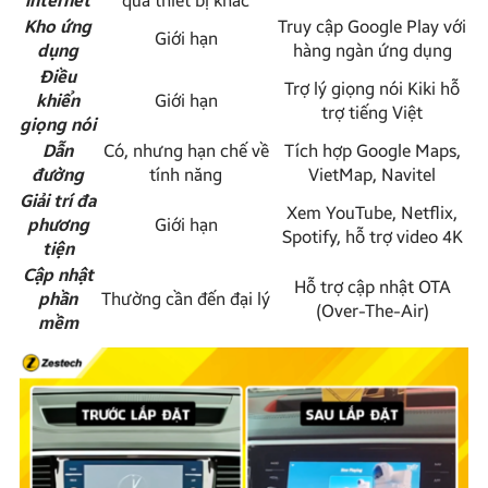
internet
qua thiết bị khác
Kho ứng
Truy cập Google Play với
Giới hạn
dụng
hàng ngàn ứng dụng
Điều
Trợ lý giọng nói Kiki hỗ
khiển
Giới hạn
trợ tiếng Việt
giọng nói
Dẫn
Có, nhưng hạn chế về
Tích hợp Google Maps,
đường
tính năng
VietMap, Navitel
Giải trí đa
Xem YouTube, Netflix,
phương
Giới hạn
Spotify, hỗ trợ video 4K
tiện
Cập nhật
Hỗ trợ cập nhật OTA
phần
Thường cần đến đại lý
(Over-The-Air)
mềm