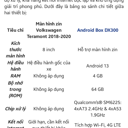
độ xử lý, khả năng kết nối internet độc lập và kho ứng dụng
giải trí phong phú. Dưới đây là bảng so sánh chi tiết giữa
hai thiết bị:
Màn hình zin
Tiêu chí
Volkswagen
Android Box DX300
Teramont 2018-2020
Kích
thước
8 inch
Hỗ trợ màn hình zin
màn hình
Hệ điều
Hệ điều hành gốc của
Android 13
hành
xe
RAM
Không áp dụng
4 GB
Bộ nhớ
trong
Không áp dụng
64 GB
(ROM)
Qualcomm’s® SM6225:
Chip xử lý
Không áp dụng
4xA73 2.4GHz & 4xA53
1.9GHz
Kết nối
Giới hạn, cần kết nối
Tích hợp Wi-Fi, 4G LTE