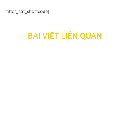
[filter_cat_shortcode]
BÀI VIẾT LIÊN QUAN
Thông báo: Ngừng hỗ trợ tra cứu bảo hành đối với