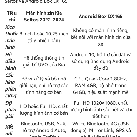
Seltos và Android Box DX165:
Tiêu
Màn hình zin Kia
Android Box DX165
chí
Seltos 2022-2024
Kích
Không có màn hình riêng,
thước
8 inch hoặc 10.25 inch
kết nối với màn hình zin của
màn
(tùy phiên bản)
xe
hình
Hệ
Android 10, hỗ trợ cài đặt và
Hệ thống thông tin
điều
sử dụng ứng dụng Android
giải trí UVO của Kia
hành
đầy đủ
Cấu
Bộ vi xử lý và bộ nhớ
CPU Quad-Core 1.8GHz,
hình
giới hạn, chỉ hỗ trợ các
RAM 4GB, bộ nhớ trong
phần
tính năng cơ bản
64GB, hiệu suất mạnh mẽ
cứng
Độ
Full HD 1920×1080, chất
HD hoặc Full HD, chất
phân
lượng hình ảnh sắc nét và chi
lượng hình ảnh cơ bản
giải
tiết hơn
Bluetooth, USB, AUX,
Wi-Fi, Bluetooth, 4G (USB
Kết
hỗ trợ Android Auto,
dongle), Mirror Link, GPS và
nối