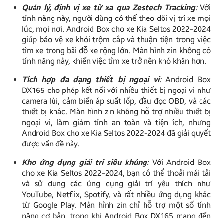
Quản lý, định vị xe từ xa qua Zestech Tracking
:
Với
tính năng này, người dùng có thể theo dõi vị trí xe mọi
lúc, mọi nơi. Android Box cho xe Kia Seltos 2022-2024
giúp bảo vệ xe khỏi trộm cắp và thuận tiện trong việc
tìm xe trong bãi đỗ xe rộng lớn. Màn hình zin không có
tính năng này, khiến việc tìm xe trở nên khó khăn hơn.
Tích hợp đa dạng thiết bị ngoại vi
:
Android Box
DX165 cho phép kết nối với nhiều thiết bị ngoại vi như
camera lùi, cảm biến áp suất lốp, đầu đọc OBD, và các
thiết bị khác. Màn hình zin không hỗ trợ nhiều thiết bị
ngoại vi, làm giảm tính an toàn và tiện ích, nhưng
Android Box cho xe Kia Seltos 2022-2024 đã giải quyết
được vấn đề này.
Kho ứng dụng giải trí siêu khủng
:
Với Android Box
cho xe Kia Seltos 2022-2024, bạn có thể thoải mái tải
và sử dụng các ứng dụng giải trí yêu thích như
YouTube, Netflix, Spotify, và rất nhiều ứng dụng khác
từ Google Play. Màn hình zin chỉ hỗ trợ một số tính
năng cơ bản, trong khi Android Box DX165 mang đến