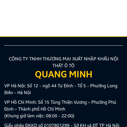
giải pháp lắp màn hình liền camera 360 đang là xu
hướng được nhiều chủ xe ưu tiên lựa chọn. Tuy
nhiên, để thiết bị phát huy tối đa hiệu quả, hiển thị
sắc nét và tuyệt đối không ảnh hưởng đến hệ […]
CÔNG TY TNHH THƯƠNG MẠI XUẤT NHẬP KHẨU NỘI
THẤT Ô TÔ
QUANG MINH
VP Hà Nội: Số 12 - ngõ 44 Tư Đình - Tổ 5 - Phường Long
Biên - Hà Nội
VP Hồ Chí Minh: Số 15 Tùng Thiện Vương – Phường Phú
Định – Thành phố Hồ Chí Minh
(Khung giờ làm việc: 08:00 - 22:00)
Giấy phép ĐKKD số 0107801299 - Sở KH và ĐT TP Hà Nội