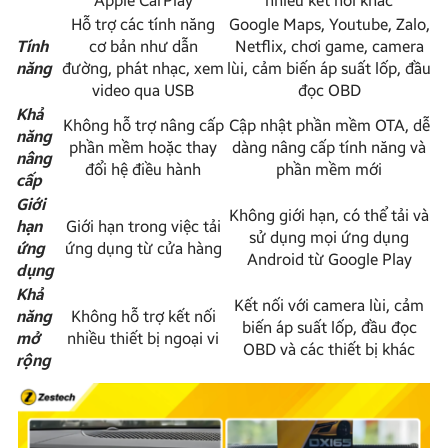
Apple CarPlay
nhiều kết nối khác
Hỗ trợ các tính năng
Google Maps, Youtube, Zalo,
Tính
cơ bản như dẫn
Netflix, chơi game, camera
năng
đường, phát nhạc, xem
lùi, cảm biến áp suất lốp, đầu
video qua USB
đọc OBD
Khả
Không hỗ trợ nâng cấp
Cập nhật phần mềm OTA, dễ
năng
phần mềm hoặc thay
dàng nâng cấp tính năng và
nâng
đổi hệ điều hành
phần mềm mới
cấp
Giới
Không giới hạn, có thể tải và
hạn
Giới hạn trong việc tải
sử dụng mọi ứng dụng
ứng
ứng dụng từ cửa hàng
Android từ Google Play
dụng
Khả
Kết nối với camera lùi, cảm
năng
Không hỗ trợ kết nối
biến áp suất lốp, đầu đọc
mở
nhiều thiết bị ngoại vi
OBD và các thiết bị khác
rộng