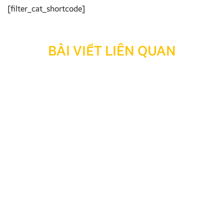
[filter_cat_shortcode]
BÀI VIẾT LIÊN QUAN
Thông báo: Ngừng hỗ trợ tra cứu bảo hành đối với
sản phẩm đã hết thời hạn bảo hành