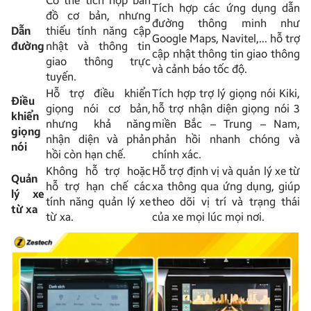
Có thể tích hợp bản
Tích hợp các ứng dụng dẫn
đồ cơ bản, nhưng
đường thông minh như
Dẫn
thiếu tính năng cập
Google Maps, Navitel,… hỗ trợ
đường
nhật và thông tin
cập nhật thông tin giao thông
giao thông trực
và cảnh báo tốc độ.
tuyến.
Hỗ trợ điều khiển
Tích hợp trợ lý giọng nói Kiki,
Điều
giọng nói cơ bản,
hỗ trợ nhận diện giọng nói 3
khiển
nhưng khả năng
miền Bắc – Trung – Nam,
giọng
nhận diện và phản
phản hồi nhanh chóng và
nói
hồi còn hạn chế.
chính xác.
Không hỗ trợ hoặc
Hỗ trợ định vị và quản lý xe từ
Quản
hỗ trợ hạn chế các
xa thông qua ứng dụng, giúp
lý xe
tính năng quản lý xe
theo dõi vị trí và trạng thái
từ xa
từ xa.
của xe mọi lúc mọi nơi.