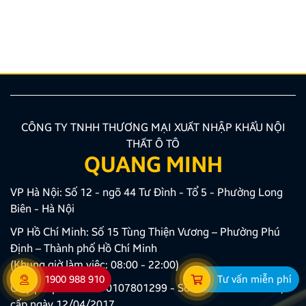
hướng được nhiều chủ xe ưu tiên lựa chọn. Tuy
nhiên, để thiết bị phát huy tối đa hiệu quả, hiển thị
sắc nét và tuyệt đối không ảnh hưởng đến hệ […]
CÔNG TY TNHH THƯƠNG MẠI XUẤT NHẬP KHẨU NỘI
THẤT Ô TÔ
QUANG MINH
VP Hà Nội: Số 12 - ngõ 44 Tư Đình - Tổ 5 - Phường Long
Biên - Hà Nội
VP Hồ Chí Minh: Số 15 Tùng Thiện Vương – Phường Phú
Định – Thành phố Hồ Chí Minh
(Khung giờ làm việc: 08:00 - 22:00)
1900 988 910
Tư vấn miễn phí
Giấy phép ĐKKD số 0107801299 - Sở KH và ĐT TP Hà Nội
cấp ngày 12/04/2017