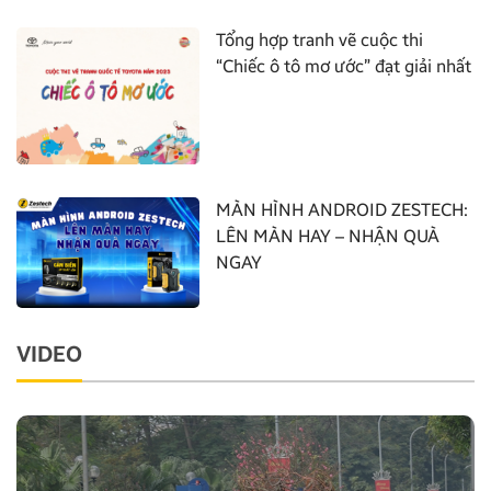
Tổng hợp tranh vẽ cuộc thi
“Chiếc ô tô mơ ước” đạt giải nhất
MÀN HÌNH ANDROID ZESTECH:
LÊN MÀN HAY – NHẬN QUÀ
NGAY
VIDEO