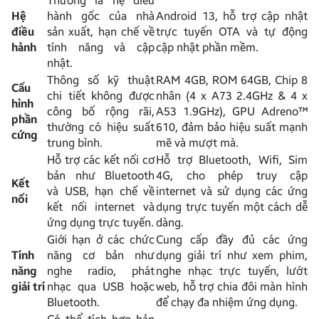
Thường là hệ điều
Hệ
hành gốc của nhà
Android 13, hỗ trợ cập nhật
điều
sản xuất, hạn chế về
trực tuyến OTA và tự động
hành
tính năng và cập
cập nhật phần mềm.
nhật.
Thông số kỹ thuật
RAM 4GB, ROM 64GB, Chip 8
Cấu
chi tiết không được
nhân (4 x A73 2.4GHz & 4 x
hình
công bố rộng rãi,
A53 1.9GHz), GPU Adreno™
phần
thường có hiệu suất
610, đảm bảo hiệu suất mạnh
cứng
trung bình.
mẽ và mượt mà.
Hỗ trợ các kết nối cơ
Hỗ trợ Bluetooth, Wifi, Sim
bản như Bluetooth
4G, cho phép truy cập
Kết
và USB, hạn chế về
internet và sử dụng các ứng
nối
kết nối internet và
dụng trực tuyến một cách dễ
ứng dụng trực tuyến.
dàng.
Giới hạn ở các chức
Cung cấp đầy đủ các ứng
Tính
năng cơ bản như
dụng giải trí như xem phim,
năng
nghe radio, phát
nghe nhạc trực tuyến, lướt
giải trí
nhạc qua USB hoặc
web, hỗ trợ chia đôi màn hình
Bluetooth.
để chạy đa nhiệm ứng dụng.