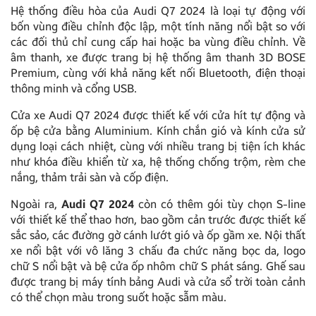
Hệ thống điều hòa của Audi Q7 2024 là loại tự động với
bốn vùng điều chỉnh độc lập, một tính năng nổi bật so với
các đối thủ chỉ cung cấp hai hoặc ba vùng điều chỉnh. Về
âm thanh, xe được trang bị hệ thống âm thanh 3D BOSE
Premium, cùng với khả năng kết nối Bluetooth, điện thoại
thông minh và cổng USB.
Cửa xe Audi Q7 2024 được thiết kế với cửa hít tự động và
ốp bệ cửa bằng Aluminium. Kính chắn gió và kính cửa sử
dụng loại cách nhiệt, cùng với nhiều trang bị tiện ích khác
như khóa điều khiển từ xa, hệ thống chống trộm, rèm che
nắng, thảm trải sàn và cốp điện.
Ngoài ra,
Audi Q7 2024
còn có thêm gói tùy chọn S-line
với thiết kế thể thao hơn, bao gồm cản trước được thiết kế
sắc sảo, các đường gờ cánh lướt gió và ốp gầm xe. Nội thất
xe nổi bật với vô lăng 3 chấu đa chức năng bọc da, logo
chữ S nổi bật và bệ cửa ốp nhôm chữ S phát sáng. Ghế sau
được trang bị máy tính bảng Audi và cửa sổ trời toàn cảnh
có thể chọn màu trong suốt hoặc sẫm màu.