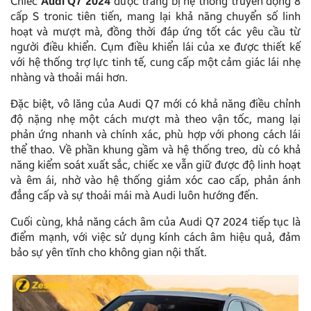
Chiếc
Audi Q7 2024
được trang bị hệ thống truyền động 8
cấp S tronic tiên tiến, mang lại khả năng chuyển số linh
hoạt và mượt mà, đồng thời đáp ứng tốt các yêu cầu từ
người điều khiển. Cụm điều khiển lái của xe được thiết kế
với hệ thống trợ lực tinh tế, cung cấp một cảm giác lái nhẹ
nhàng và thoải mái hơn.
Đặc biệt, vô lăng của Audi Q7 mới có khả năng điều chỉnh
độ nặng nhẹ một cách mượt mà theo vận tốc, mang lại
phản ứng nhanh và chính xác, phù hợp với phong cách lái
thể thao. Về phần khung gầm và hệ thống treo, dù có khả
năng kiểm soát xuất sắc, chiếc xe vẫn giữ được độ linh hoạt
và êm ái, nhờ vào hệ thống giảm xóc cao cấp, phản ánh
đẳng cấp và sự thoải mái mà Audi luôn hướng đến.
Cuối cùng, khả năng cách âm của Audi Q7 2024 tiếp tục là
điểm mạnh, với việc sử dụng kính cách âm hiệu quả, đảm
bảo sự yên tĩnh cho không gian nội thất.