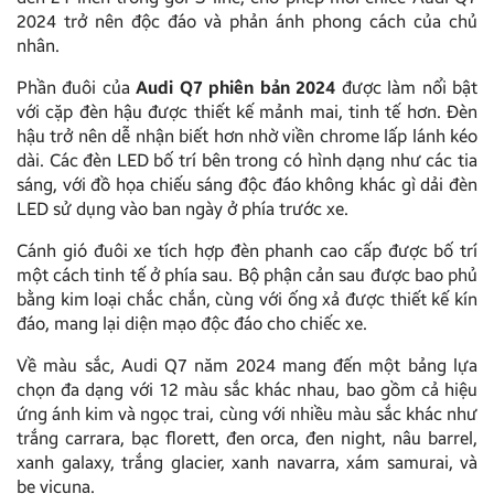
2024 trở nên độc đáo và phản ánh phong cách của chủ
nhân.
Phần đuôi của
Audi Q7 phiên bản 2024
được làm nổi bật
với cặp đèn hậu được thiết kế mảnh mai, tinh tế hơn. Đèn
hậu trở nên dễ nhận biết hơn nhờ viền chrome lấp lánh kéo
dài. Các đèn LED bố trí bên trong có hình dạng như các tia
sáng, với đồ họa chiếu sáng độc đáo không khác gì dải đèn
LED sử dụng vào ban ngày ở phía trước xe.
Cánh gió đuôi xe tích hợp đèn phanh cao cấp được bố trí
một cách tinh tế ở phía sau. Bộ phận cản sau được bao phủ
bằng kim loại chắc chắn, cùng với ống xả được thiết kế kín
đáo, mang lại diện mạo độc đáo cho chiếc xe.
Về màu sắc, Audi Q7 năm 2024 mang đến một bảng lựa
chọn đa dạng với 12 màu sắc khác nhau, bao gồm cả hiệu
ứng ánh kim và ngọc trai, cùng với nhiều màu sắc khác như
trắng carrara, bạc florett, đen orca, đen night, nâu barrel,
xanh galaxy, trắng glacier, xanh navarra, xám samurai, và
be vicuna.