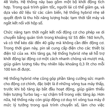
48 Volts. Hệ thống này bao gồm một bộ khởi động tích
hợp. Trong quá trình giảm tốc, người lái có thể giảm ga, và
dựa vào dữ liệu từ các cảm biến, hệ thống hybrid nhẹ sẽ
quyết định là thu hồi năng lượng hoặc tạm thời tắt máy và
ngắt kết nối với hộp số.
Chức năng tạm thời ngắt kết nối động cơ cho phép xe di
chuyển bằng quán tính trong khoảng từ 55 đến 160 km/h,
và có thể kéo dài đến 40 giây mà không cần đến động cơ.
Trong thời gian này, pin sẽ cung cấp điện cho các thiết bị
điện tử của xe. Khi tăng ga, hệ thống hybrid nhẹ sẽ hỗ trợ
khởi động lại động cơ một cách nhanh chóng và mượt mà,
giúp giảm lượng tiêu thụ nhiên liệu khoảng 0,3 lít cho mỗi
100 km đi được.
Hệ thống hybrid nhẹ cũng góp phần tăng cường sức mạnh
cho động cơ chính, đặc biệt là ở những vòng tua máy thấp,
trước khi bộ tăng áp bắt đầu hoạt động, giúp giảm thiểu
hiện tượng Turbo lag – sự chậm trễ trong việc tăng áp. Hơn
nữa, hệ thống này còn giúp động cơ duy trì vòng tua máy ở
mức lý tưởng trong quá trình chuyển số, làm cho việc