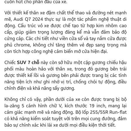
cuốn hút cho phần đầu của xe.
Với thiết kế thân xe đậm chất thể thao và đường nét mạnh
mẽ, Audi Q7 2024 thực sự là một tác phẩm nghệ thuật di
động. Cấu trúc vỏ xe được chế tạo từ hợp kim nhôm cao
cấp, giúp giảm trọng lượng đáng kể mà vẫn đảm bảo độ
cứng cáp. Các chi tiết như viền cửa sổ và tay nắm cửa được
phủ chrome, không chỉ tăng thêm vẻ đẹp sang trọng mà
còn tích hợp công nghệ cảm biến mở cửa hiện đại.
Chiếc
SUV 7 chỗ
này còn sở hữu một cặp gương chiếu hậu
phối màu hoàn hảo với thân xe, trong đó gương bên trái
được thiết kế lồi và gương bên phải được trang bị các tính
năng tiện ích như ghi nhớ vị trí, chống chói tự động, điều
chỉnh điện và khả năng sấy gương.
Không chỉ có vậy, phần dưới của xe còn được trang bị bộ
la-zăng 5 cánh hình chữ V, kích thước 19 inch, mang lại
cảm giác mạnh mẽ và năng động. Bộ lốp 255/55R Run-flat
có khả năng kiểm soát tuyệt vời trên mọi cung đường, đảm
bảo sự chính xác khi lái xe dưới mọi điều kiện thời tiết.