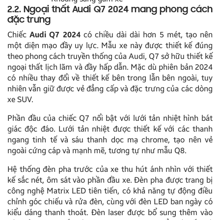
2.2. Ngoại thất Audi Q7 2024 mang phong cách
đặc trưng
Chiếc
Audi Q7 2024
có chiều dài dài hơn 5 mét, tạo nên
một diện mạo đầy uy lực. Mẫu xe này được thiết kế đúng
theo phong cách truyền thống của Audi, Q7 sở hữu thiết kế
ngoại thất lịch lãm và đầy hấp dẫn. Mặc dù phiên bản 2024
có nhiều thay đổi về thiết kế bên trong lẫn bên ngoài, tuy
nhiên vẫn giữ được vẻ đẳng cấp và đặc trưng của các dòng
xe SUV.
Phần đầu của chiếc Q7 nổi bật với lưới tản nhiệt hình bát
giác độc đáo. Lưới tản nhiệt được thiết kế với các thanh
ngang tinh tế và sáu thanh dọc mạ chrome, tạo nên vẻ
ngoài cứng cáp và mạnh mẽ, tương tự như mẫu Q8.
Hệ thống đèn pha trước của xe thu hút ánh nhìn với thiết
kế sắc nét, ôm sát vào phần đầu xe. Đèn pha được trang bị
công nghệ Matrix LED tiên tiến, có khả năng tự động điều
chỉnh góc chiếu và rửa đèn, cùng với đèn LED ban ngày có
kiểu dáng thanh thoát. Đèn laser được bổ sung thêm vào