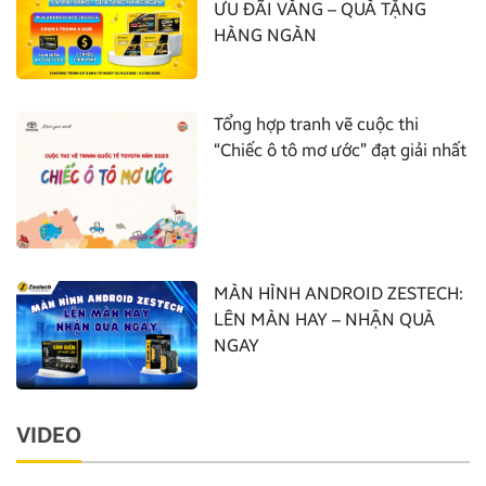
ƯU ĐÃI VÀNG – QUÀ TẶNG
HÀNG NGÀN
Tổng hợp tranh vẽ cuộc thi
“Chiếc ô tô mơ ước” đạt giải nhất
MÀN HÌNH ANDROID ZESTECH:
LÊN MÀN HAY – NHẬN QUÀ
NGAY
VIDEO