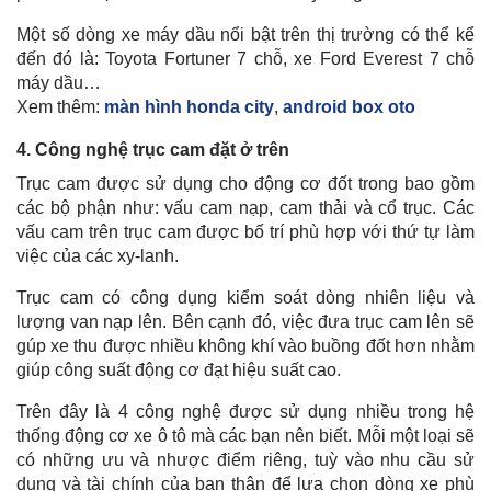
Một số dòng xe máy dầu nổi bật trên thị trường có thể kể
đến đó là: Toyota Fortuner 7 chỗ, xe Ford Everest 7 chỗ
máy dầu…
Xem thêm:
màn hình honda city
,
android box oto
4. Công nghệ trục cam đặt ở trên
Trục cam được sử dụng cho động cơ đốt trong bao gồm
các bộ phận như: vấu cam nạp, cam thải và cổ trục. Các
vấu cam trên trục cam được bố trí phù hợp với thứ tự làm
việc của các xy-lanh.
Trục cam có công dụng kiểm soát dòng nhiên liệu và
lượng van nạp lên. Bên cạnh đó, việc đưa trục cam lên sẽ
gúp xe thu được nhiều không khí vào buồng đốt hơn nhằm
giúp công suất động cơ đạt hiệu suất cao.
Trên đây là 4 công nghệ được sử dụng nhiều trong hệ
thống động cơ xe ô tô mà các bạn nên biết. Mỗi một loại sẽ
có những ưu và nhược điểm riêng, tuỳ vào nhu cầu sử
dụng và tài chính của bạn thân để lựa chọn dòng xe phù