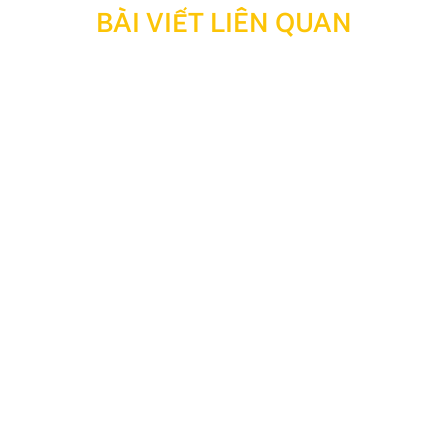
BÀI VIẾT LIÊN QUAN
Thông báo: Ngừng hỗ trợ tra cứu bảo hành đối với
sản phẩm đã hết thời hạn bảo hành
Kính gửi Quý Khách hàng và Quý Đại lý, Nhằm tối ưu
hóa công tác quản lý, lưu trữ dữ liệu và nâng cao hiệu
quả vận hành hệ thống, Công ty TNHH Thương Mại