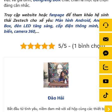
đáng cân nhắc.
Truy cập website hoặc
fanpage
để tham khảo hệ sinh
thái Zestech cho xế yêu:
Màn hình Android
,
Android
Box
,
đèn LED tăng sáng
,
cốp điện thông minh
,
cảm
biến
,
camera 360
,…
5/5 - (1 bình chọn)
Đào Hải
Bắt đầu từ tình yêu, niềm đam mê với xế hộp cùng các thiết bị