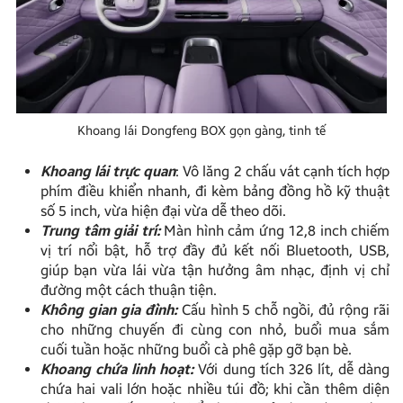
Khoang lái Dongfeng BOX gọn gàng, tinh tế
Khoang lái trực quan
: Vô lăng 2 chấu vát cạnh tích hợp
phím điều khiển nhanh, đi kèm bảng đồng hồ kỹ thuật
số 5 inch, vừa hiện đại vừa dễ theo dõi.
Trung tâm giải trí:
Màn hình cảm ứng 12,8 inch chiếm
vị trí nổi bật, hỗ trợ đầy đủ kết nối Bluetooth, USB,
giúp bạn vừa lái vừa tận hưởng âm nhạc, định vị chỉ
đường một cách thuận tiện.
Không gian gia đình:
Cấu hình 5 chỗ ngồi, đủ rộng rãi
cho những chuyến đi cùng con nhỏ, buổi mua sắm
cuối tuần hoặc những buổi cà phê gặp gỡ bạn bè.
Khoang chứa linh hoạt:
Với dung tích 326 lít, dễ dàng
chứa hai vali lớn hoặc nhiều túi đồ; khi cần thêm diện