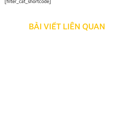
[filter_cat_shortcode]
BÀI VIẾT LIÊN QUAN
Thông báo: Ngừng hỗ trợ tra cứu bảo hành đối với
sản phẩm đã hết thời hạn bảo hành