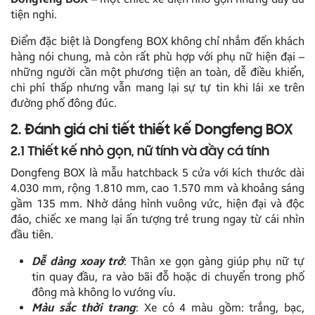
tiện nghi.
Điểm đặc biệt là Dongfeng BOX không chỉ nhắm đến khách
hàng nói chung, mà còn rất phù hợp với phụ nữ hiện đại –
những người cần một phương tiện an toàn, dễ điều khiển,
chi phí thấp nhưng vẫn mang lại sự tự tin khi lái xe trên
đường phố đông đúc.
2. Đánh giá chi tiết thiết kế Dongfeng BOX
2.1 Thiết kế nhỏ gọn, nữ tính và đầy cá tính
Dongfeng BOX là mẫu hatchback 5 cửa với kích thước dài
4.030 mm, rộng 1.810 mm, cao 1.570 mm và khoảng sáng
gầm 135 mm. Nhờ dáng hình vuông vức, hiện đại và độc
đáo, chiếc xe mang lại ấn tượng trẻ trung ngay từ cái nhìn
đầu tiên.
Dễ dàng xoay trở
: Thân xe gọn gàng giúp phụ nữ tự
tin quay đầu, ra vào bãi đỗ hoặc di chuyển trong phố
đông mà không lo vướng víu.
Màu sắc thời trang
: Xe có 4 màu gồm: trắng, bạc,