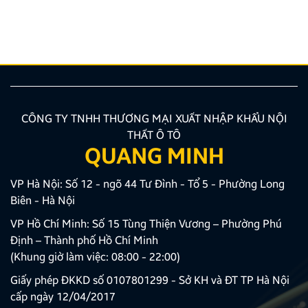
nhiên, để thiết bị phát huy tối đa hiệu quả, hiển thị
sắc nét và tuyệt đối không ảnh hưởng đến hệ […]
CÔNG TY TNHH THƯƠNG MẠI XUẤT NHẬP KHẨU NỘI
THẤT Ô TÔ
QUANG MINH
VP Hà Nội: Số 12 - ngõ 44 Tư Đình - Tổ 5 - Phường Long
Biên - Hà Nội
VP Hồ Chí Minh: Số 15 Tùng Thiện Vương – Phường Phú
Định – Thành phố Hồ Chí Minh
(Khung giờ làm việc: 08:00 - 22:00)
Giấy phép ĐKKD số 0107801299 - Sở KH và ĐT TP Hà Nội
cấp ngày 12/04/2017