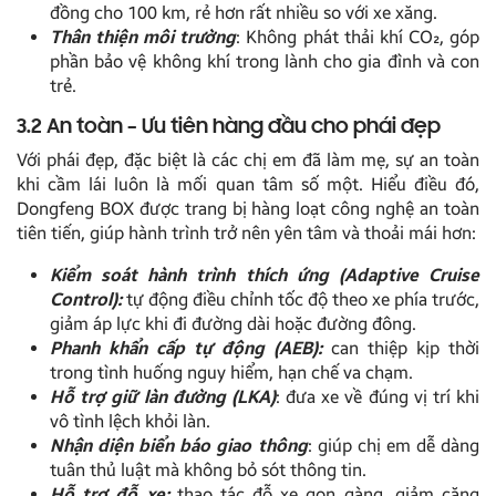
đồng cho 100 km, rẻ hơn rất nhiều so với xe xăng.
Thân thiện môi trường
: Không phát thải khí CO₂, góp
phần bảo vệ không khí trong lành cho gia đình và con
trẻ.
3.2 An toàn – Ưu tiên hàng đầu cho phái đẹp
Với phái đẹp, đặc biệt là các chị em đã làm mẹ, sự an toàn
khi cầm lái luôn là mối quan tâm số một. Hiểu điều đó,
Dongfeng BOX được trang bị hàng loạt công nghệ an toàn
tiên tiến, giúp hành trình trở nên yên tâm và thoải mái hơn:
Kiểm soát hành trình thích ứng (Adaptive Cruise
Control):
tự động điều chỉnh tốc độ theo xe phía trước,
giảm áp lực khi đi đường dài hoặc đường đông.
Phanh khẩn cấp tự động (AEB):
can thiệp kịp thời
trong tình huống nguy hiểm, hạn chế va chạm.
Hỗ trợ giữ làn đường (LKA)
: đưa xe về đúng vị trí khi
vô tình lệch khỏi làn.
Nhận diện biển báo giao thông
: giúp chị em dễ dàng
tuân thủ luật mà không bỏ sót thông tin.
Hỗ trợ đỗ xe:
thao tác đỗ xe gọn gàng, giảm căng