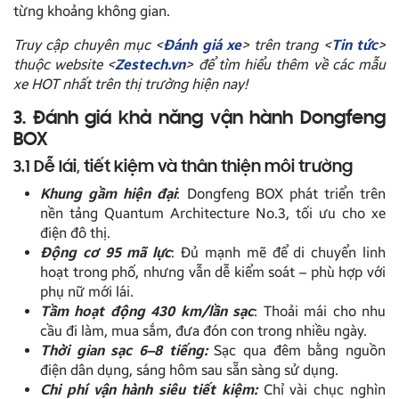
từng khoảng không gian.
Truy cập chuyên mục <
Đánh giá xe
> trên trang <
Tin tức
>
thuộc website <
Zestech.vn
> để tìm hiểu thêm về các mẫu
xe HOT nhất trên thị trường hiện nay!
3. Đánh giá khả năng vận hành Dongfeng
BOX
3.1 Dễ lái, tiết kiệm và thân thiện môi trường
Khung gầm hiện đại
: Dongfeng BOX phát triển trên
nền tảng Quantum Architecture No.3, tối ưu cho xe
điện đô thị.
Động cơ 95 mã lực
: Đủ mạnh mẽ để di chuyển linh
hoạt trong phố, nhưng vẫn dễ kiểm soát – phù hợp với
phụ nữ mới lái.
T
ầm hoạt động 430 km/lần sạc
: Thoải mái cho nhu
cầu đi làm, mua sắm, đưa đón con trong nhiều ngày.
Thời gian sạc 6–8 tiếng:
Sạc qua đêm bằng nguồn
điện dân dụng, sáng hôm sau sẵn sàng sử dụng.
Chi phí vận hành siêu tiết kiệm:
Chỉ vài chục nghìn