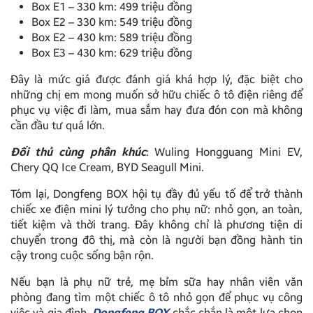
Box E1 – 330 km: 499 triệu đồng
Box E2 – 330 km: 549 triệu đồng
Box E2 – 430 km: 589 triệu đồng
Box E3 – 430 km: 629 triệu đồng
Đây là mức giá được đánh giá khá hợp lý, đặc biệt cho
những chị em mong muốn sở hữu chiếc ô tô điện riêng để
phục vụ việc đi làm, mua sắm hay đưa đón con mà không
cần đầu tư quá lớn.
Đối thủ cùng phân khúc
: Wuling Hongguang Mini EV,
Chery QQ Ice Cream, BYD Seagull Mini.
Tóm lại, Dongfeng BOX hội tụ đầy đủ yếu tố để trở thành
chiếc xe điện mini lý tưởng cho phụ nữ: nhỏ gọn, an toàn,
tiết kiệm và thời trang. Đây không chỉ là phương tiện di
chuyển trong đô thị, mà còn là người bạn đồng hành tin
cậy trong cuộc sống bận rộn.
Nếu bạn là phụ nữ trẻ, mẹ bỉm sữa hay nhân viên văn
phòng đang tìm một chiếc ô tô nhỏ gọn để phục vụ công
việc và gia đình,
Dongfeng BOX
chắc chắn là một lựa chọn