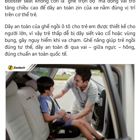
Booster seat không còn là “ghế trọn bộ” mà đóng vai trò
tăng chiều cao để dây an toàn zin của xe nằm đúng vị trí
trên cơ thể trẻ.
Dây an toàn của ghế ngồi ô tô cho trẻ em được thiết kế cho
người lớn, vì vậy trẻ thấp dễ bị dây siết vào cổ hoặc vùng
bụng, gây nguy hiểm khi va chạm. Ghế nâng giúp trẻ ngồi
đúng tư thế, dây an toàn đi qua vai – giữa ngực – hông,
đúng chuẩn an toàn quốc tế.