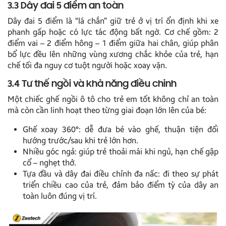
3.3 Dây đai 5 điểm an toàn
Dây đai 5 điểm là “lá chắn” giữ trẻ ở vị trí ổn định khi xe
phanh gấp hoặc có lực tác động bất ngờ. Cơ chế gồm: 2
điểm vai – 2 điểm hông – 1 điểm giữa hai chân, giúp phân
bổ lực đều lên những vùng xương chắc khỏe của trẻ, hạn
chế tối đa nguy cơ tuột người hoặc xoay vặn.
3.4 Tư thế ngồi và khả năng điều chỉnh
Một chiếc ghế ngồi ô tô cho trẻ em tốt không chỉ an toàn
mà còn cần linh hoạt theo từng giai đoạn lớn lên của bé:
Ghế xoay 360°: dễ đưa bé vào ghế, thuận tiện đổi
hướng trước/sau khi trẻ lớn hơn.
Nhiều góc ngả: giúp trẻ thoải mái khi ngủ, hạn chế gập
cổ – nghẹt thở.
Tựa đầu và dây đai điều chỉnh đa nấc: đi theo sự phát
triển chiều cao của trẻ, đảm bảo điểm tỳ của dây an
toàn luôn đúng vị trí.