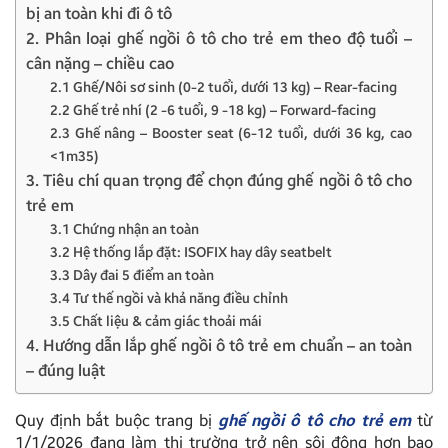
bị an toàn khi đi ô tô
2. Phân loại ghế ngồi ô tô cho trẻ em theo độ tuổi –
cân nặng – chiều cao
2.1 Ghế/Nôi sơ sinh (0-2 tuổi, dưới 13 kg) – Rear-facing
2.2 Ghế trẻ nhí (2 -6 tuổi, 9 -18 kg) – Forward-facing
2.3 Ghế nâng – Booster seat (6-12 tuổi, dưới 36 kg, cao
<1m35)
3. Tiêu chí quan trọng để chọn đúng ghế ngồi ô tô cho
trẻ em
3.1 Chứng nhận an toàn
3.2 Hệ thống lắp đặt: ISOFIX hay dây seatbelt
3.3 Dây đai 5 điểm an toàn
3.4 Tư thế ngồi và khả năng điều chỉnh
3.5 Chất liệu & cảm giác thoải mái
4. Hướng dẫn lắp ghế ngồi ô tô trẻ em chuẩn – an toàn
– đúng luật
Quy định bắt buộc trang bị
ghế ngồi ô tô cho trẻ em
từ
1/1/2026 đang làm thị trường trở nên sôi động hơn bao