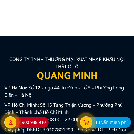
giải pháp lắp màn hình liền camera 360 đang là xu
hướng được nhiều chủ xe ưu tiên lựa chọn. Tuy
nhiên, để thiết bị phát huy tối đa hiệu quả, hiển thị
sắc nét và tuyệt đối không ảnh hưởng đến hệ […]
CÔNG TY TNHH THƯƠNG MẠI XUẤT NHẬP KHẨU NỘI
THẤT Ô TÔ
QUANG MINH
VP Hà Nội: Số 12 - ngõ 44 Tư Đình - Tổ 5 - Phường Long
Biên - Hà Nội
VP Hồ Chí Minh: Số 15 Tùng Thiện Vương – Phường Phú
Định – Thành phố Hồ Chí Minh
(Khung giờ làm việc: 08:00 - 22:00)
1900 988 910
Tư vấn miễn phí
Giấy phép ĐKKD số 0107801299 - Sở KH và ĐT TP Hà Nội