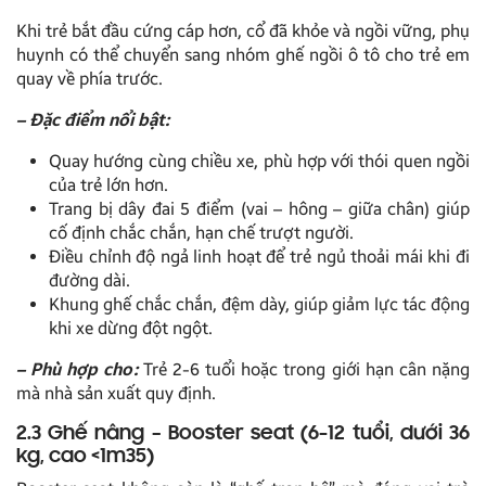
Khi trẻ bắt đầu cứng cáp hơn, cổ đã khỏe và ngồi vững, phụ
huynh có thể chuyển sang nhóm ghế ngồi ô tô cho trẻ em
quay về phía trước.
– Đặc điểm nổi bật:
Quay hướng cùng chiều xe, phù hợp với thói quen ngồi
của trẻ lớn hơn.
Trang bị dây đai 5 điểm (vai – hông – giữa chân) giúp
cố định chắc chắn, hạn chế trượt người.
Điều chỉnh độ ngả linh hoạt để trẻ ngủ thoải mái khi đi
đường dài.
Khung ghế chắc chắn, đệm dày, giúp giảm lực tác động
khi xe dừng đột ngột.
– Phù hợp cho:
Trẻ 2-6 tuổi hoặc trong giới hạn cân nặng
mà nhà sản xuất quy định.
2.3 Ghế nâng – Booster seat (6-12 tuổi, dưới 36
kg, cao <1m35)