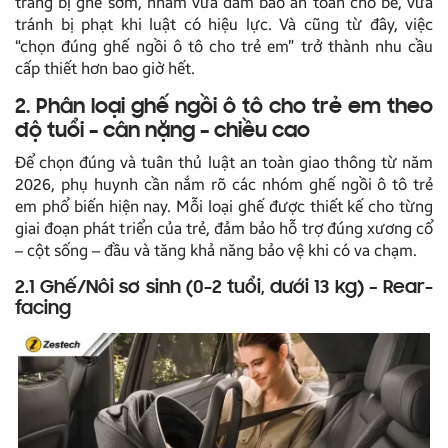
trang bị ghế sớm, nhằm vừa đảm bảo an toàn cho bé, vừa
tránh bị phạt khi luật có hiệu lực. Và cũng từ đây, việc
“chọn đúng ghế ngồi ô tô cho trẻ em” trở thành nhu cầu
cấp thiết hơn bao giờ hết.
2. Phân loại ghế ngồi ô tô cho trẻ em theo
độ tuổi – cân nặng – chiều cao
Để chọn đúng và tuân thủ luật an toàn giao thông từ năm
2026, phụ huynh cần nắm rõ các nhóm ghế ngồi ô tô trẻ
em phổ biến hiện nay. Mỗi loại ghế được thiết kế cho từng
giai đoạn phát triển của trẻ, đảm bảo hỗ trợ đúng xương cổ
– cột sống – đầu và tăng khả năng bảo vệ khi có va chạm.
2.1 Ghế/Nôi sơ sinh (0-2 tuổi, dưới 13 kg) – Rear-
facing