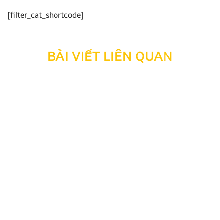
[filter_cat_shortcode]
BÀI VIẾT LIÊN QUAN
Thông báo: Ngừng hỗ trợ tra cứu bảo hành đối với