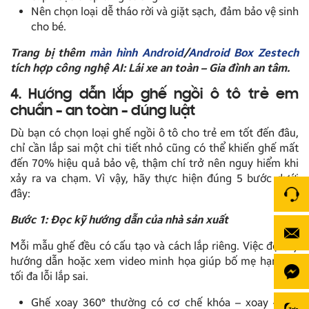
Nên chọn loại dễ tháo rời và giặt sạch, đảm bảo vệ sinh
cho bé.
Trang bị thêm
màn hình Android
/
Android Box Zestech
tích hợp công nghệ AI: Lái xe an toàn – Gia đình an tâm.
4. Hướng dẫn lắp ghế ngồi ô tô trẻ em
chuẩn – an toàn – đúng luật
Dù bạn có chọn loại ghế ngồi ô tô cho trẻ em tốt đến đâu,
chỉ cần lắp sai một chi tiết nhỏ cũng có thể khiến ghế mất
đến 70% hiệu quả bảo vệ, thậm chí trở nên nguy hiểm khi
xảy ra va chạm. Vì vậy, hãy thực hiện đúng 5 bước dưới
đây:
Bước 1: Đọc kỹ hướng dẫn của nhà sản xuất
Mỗi mẫu ghế đều có cấu tạo và cách lắp riêng. Việc đọc kỹ
hướng dẫn hoặc xem video minh họa giúp bố mẹ hạn chế
tối đa lỗi lắp sai.
Ghế xoay 360° thường có cơ chế khóa – xoay – đổi