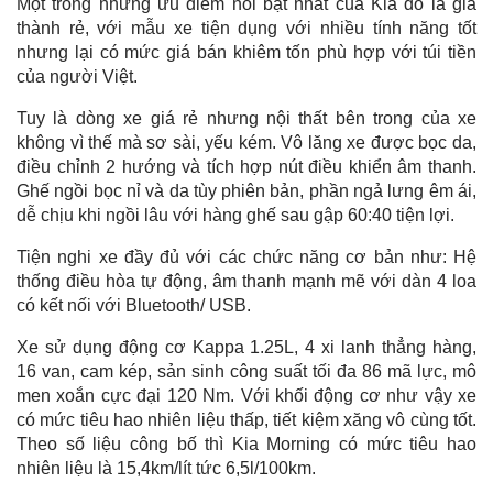
Một trong những ưu điểm nổi bật nhất của Kia đó là giá
thành rẻ, với mẫu xe tiện dụng với nhiều tính năng tốt
nhưng lại có mức giá bán khiêm tốn phù hợp với túi tiền
của người Việt.
Tuy là dòng xe giá rẻ nhưng nội thất bên trong của xe
không vì thế mà sơ sài, yếu kém. Vô lăng xe được bọc da,
điều chỉnh 2 hướng và tích hợp nút điều khiển âm thanh.
Ghế ngồi bọc nỉ và da tùy phiên bản, phần ngả lưng êm ái,
dễ chịu khi ngồi lâu với hàng ghế sau gập 60:40 tiện lợi.
Tiện nghi xe đầy đủ với các chức năng cơ bản như: Hệ
thống điều hòa tự động, âm thanh mạnh mẽ với dàn 4 loa
có kết nối với Bluetooth/ USB.
Xe sử dụng động cơ Kappa 1.25L, 4 xi lanh thẳng hàng,
16 van, cam kép, sản sinh công suất tối đa 86 mã lực, mô
men xoắn cực đại 120 Nm. Với khối động cơ như vậy xe
có mức tiêu hao nhiên liệu thấp, tiết kiệm xăng vô cùng tốt.
Theo số liệu công bố thì Kia Morning có mức tiêu hao
nhiên liệu là 15,4km/lít tức 6,5l/100km.