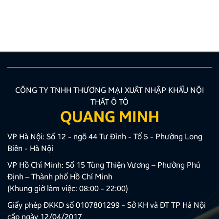
hướng được nhiều chủ xe ưu tiên lựa chọn. Tuy
nhiên, để thiết bị phát huy tối đa hiệu quả, hiển thị
sắc nét và tuyệt đối không ảnh hưởng đến hệ […]
CÔNG TY TNHH THƯƠNG MẠI XUẤT NHẬP KHẨU NỘI
THẤT Ô TÔ
QUANG MINH
VP Hà Nội: Số 12 - ngõ 44 Tư Đình - Tổ 5 - Phường Long
Biên - Hà Nội
VP Hồ Chí Minh: Số 15 Tùng Thiện Vương – Phường Phú
Định – Thành phố Hồ Chí Minh
(Khung giờ làm việc: 08:00 - 22:00)
Giấy phép ĐKKD số 0107801299 - Sở KH và ĐT TP Hà Nội
cấp ngày 12/04/2017