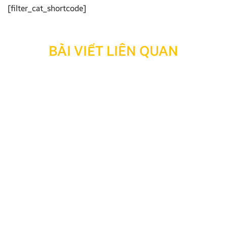
[filter_cat_shortcode]
BÀI VIẾT LIÊN QUAN
Thông báo: Ngừng hỗ trợ tra cứu bảo hành đối với
sản phẩm đã hết thời hạn bảo hành