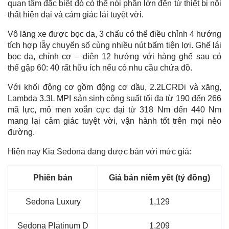
quan tâm đặc biệt đó có thể nói phần lớn đến từ thiết bị nội
thất hiện đại và cảm giác lái tuyệt vời.
Vô lăng xe được bọc da, 3 chấu có thể điều chỉnh 4 hướng
tích hợp lẫy chuyển số cùng nhiều nút bấm tiện lợi. Ghế lái
bọc da, chỉnh cơ – điện 12 hướng với hàng ghế sau có
thể gập 60: 40 rất hữu ích nếu có nhu cầu chứa đồ.
Với khối động cơ gồm động cơ dầu, 2.2LCRDi và xăng,
Lambda 3.3L MPI sản sinh công suất tối đa từ 190 đến 266
mã lực, mô men xoắn cực đại từ 318 Nm đến 440 Nm
mang lại cảm giác tuyệt vời, vận hành tốt trên mọi nẻo
đường.
Hiện nay Kia Sedona đang được bán với mức giá:
Phiên bản
Giá bán niêm yết (tỷ đồng)
Sedona Luxury
1,129
Sedona Platinum D
1,209