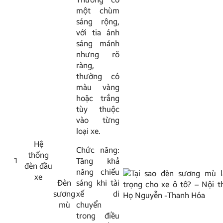
một chùm
sáng rộng,
với tia ánh
sáng mảnh
nhưng rõ
ràng,
thường có
màu vàng
hoặc trắng
tùy thuộc
vào từng
loại xe.
Hệ
Chức năng:
thống
1
Tăng khả
đèn đầu
năng chiếu
xe
Đèn
sáng khi tài
sương
xế di
mù
chuyển
trong điều