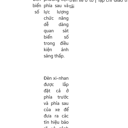
biển
phía sau và
số
lực lượng
chức năng
dễ dàng
quan sát
biển số
trong điều
kiện ánh
sáng thấp.
Đèn xi-nhan
được lắp
đặt cả ở
phía trước
và phía sau
của xe để
đưa ra các
tín hiệu báo