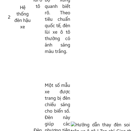
tô
quanh biết
Hệ
rõ. Theo
thống
2
tiêu chuẩn
đèn hậu
quốc tế, đèn
xe
lùi xe ô tô
thường có
ánh sáng
màu trắng.
Một số mẫu
xe được
trang bị đèn
chiếu sáng
cho biển số.
Đèn này
giúp các
Đèn
phương tiện