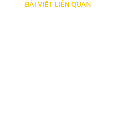
BÀI VIẾT LIÊN QUAN
Thông báo: Ngừng hỗ trợ tra cứu bảo hành đối với
sản phẩm đã hết thời hạn bảo hành
Kính gửi Quý Khách hàng và Quý Đại lý, Nhằm tối ưu
hóa công tác quản lý, lưu trữ dữ liệu và nâng cao hiệu
quả vận hành hệ thống, Công ty TNHH Thương Mại