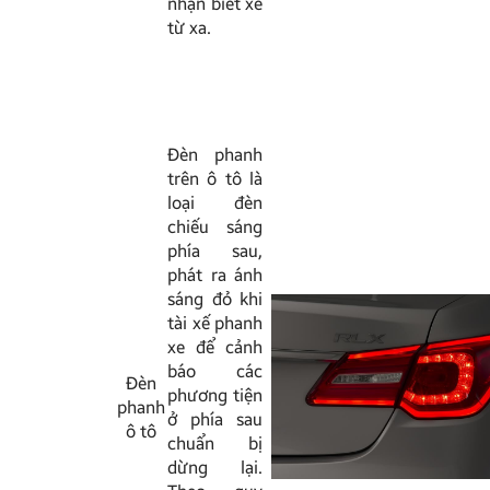
nhận biết xe
từ xa.
Đèn phanh
trên ô tô là
loại đèn
chiếu sáng
phía sau,
phát ra ánh
sáng đỏ khi
tài xế phanh
xe để cảnh
báo các
Đèn
phương tiện
phanh
ở phía sau
ô tô
chuẩn bị
dừng lại.