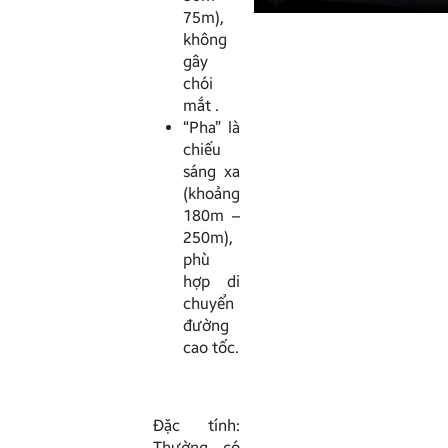
75m),
không
gây
chói
mắt .
“Pha” là
chiếu
sáng xa
(khoảng
180m –
250m),
phù
hợp di
chuyển
đường
cao tốc.
Đặc tính:
Thường có