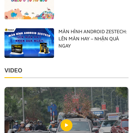
MÀN HÌNH ANDROID ZESTECH:
LÊN MÀN HAY – NHẬN QUÀ
NGAY
VIDEO