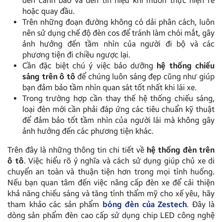
đèn cảnh báo và đèn tín hiệu khi muốn thực hiện rẽ
hoặc quay đầu.
Trên những đoạn đường không có dải phân cách, luôn
nên sử dụng chế độ đèn cos để tránh làm chói mắt, gây
ảnh hưởng đến tầm nhìn của người đi bộ và các
phương tiện đi chiều ngược lại.
Cần đặc biệt chú ý việc bảo dưỡng
hệ thống chiếu
sáng trên ô tô
để chúng luôn sáng đẹp cũng như giúp
bạn đảm bảo tầm nhìn quan sát tốt nhất khi lái xe.
Trong trường hợp cần thay thế hệ thống chiếu sáng,
loại đèn mới cần phải đáp ứng các tiêu chuẩn kỹ thuật
để đảm bảo tốt tầm nhìn của người lái mà không gây
ảnh hưởng đến các phương tiện khác.
Trên đây là những thông tin chi tiết về
hệ thống đèn trên
ô tô
. Việc hiểu rõ ý nghĩa và cách sử dụng giúp chủ xe di
chuyển an toàn và thuận tiện hơn trong mọi tình huống.
Nếu bạn quan tâm đến việc nâng cấp đèn xe để cải thiện
khả năng chiếu sáng và tăng tính thẩm mỹ cho xế yêu, hãy
tham khảo các sản phẩm
bóng đèn của Zestech
. Đây là
dòng sản phẩm đèn cao cấp sử dụng chip LED công nghệ