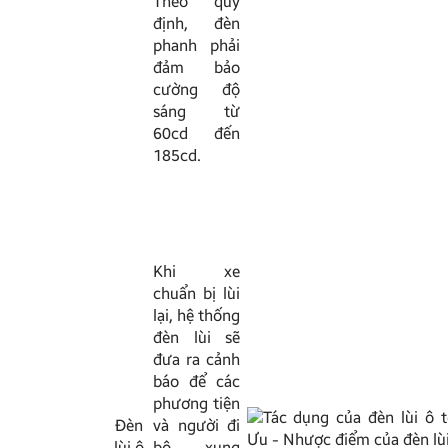
Theo quy
định, đèn
phanh phải
đảm bảo
cường độ
sáng từ
60cd đến
185cd.
Khi xe
chuẩn bị lùi
lại, hệ thống
đèn lùi sẽ
đưa ra cảnh
báo để các
phương tiện
Đèn
và người đi
lùi ô
bộ xung