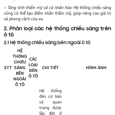
–
Tăng tính thẩm mỹ và cá nhân hóa:
Hệ thống chiếu sáng
cũng có thể tạo điểm nhấn thẩm mỹ, giúp nâng cao giá trị
và phong cách của xe.
2. Phân loại các hệ thống chiếu sáng trên
ô tô
2.1 Hệ thống chiếu sáng bên ngoài ô tô
HỆ
THỐNG
CÁC
CHIẾU
LOẠI
STT
SÁNG
CHI TIẾT
HÌNH ẢNH
ĐÈN
BÊN
Ô TÔ
NGOÀI
Ô TÔ
Hệ thống
đèn cơ bản
và quan
trọng được
lắp đặt ở