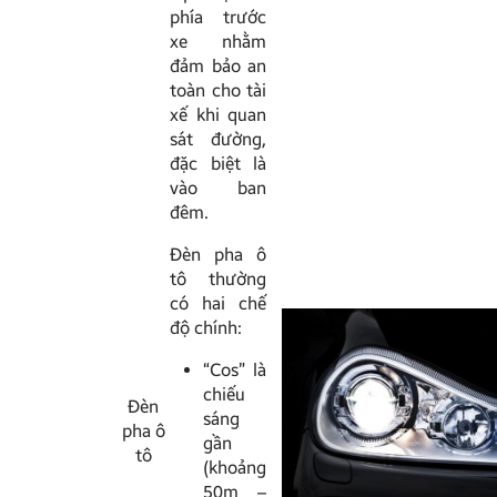
phía trước
xe nhằm
đảm bảo an
toàn cho tài
xế khi quan
sát đường,
đặc biệt là
vào ban
đêm.
Đèn pha ô
tô thường
có hai chế
độ chính:
“Cos” là
chiếu
Đèn
sáng
pha ô
gần
tô
(khoảng
50m –