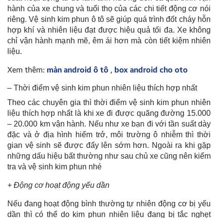
hành của xe chung và tuổi thọ của các chi tiết động cơ nói
riêng. Vệ sinh kim phun ô tô sẽ giúp quá trình đốt cháy hỗn
hợp khí và nhiên liệu đạt được hiệu quả tối đa. Xe không
chỉ vận hành mạnh mẽ, êm ái hơn mà còn tiết kiệm nhiên
liệu.
Xem thêm:
màn android ô tô
,
box android cho oto
– Thời điểm vệ sinh kim phun nhiên liệu thích hợp nhất
Theo các chuyên gia thì thời điểm vệ sinh kim phun nhiên
liệu thích hợp nhất là khi xe đi được quãng đường 15.000
– 20.000 km vận hành. Nếu như xe bạn đi với tần suất dày
đặc và ở địa hình hiểm trở, môi trường ô nhiễm thì thời
gian vệ sinh sẽ được đẩy lên sớm hơn. Ngoài ra khi gặp
những dấu hiệu bất thường như sau chủ xe cũng nên kiểm
tra và vệ sinh kim phun nhé
+ Động cơ hoạt động yếu dần
Nếu đang hoạt động bình thường tự nhiên động cơ bị yếu
dần thì có thể do kim phun nhiên liệu đang bị tắc nghẹt