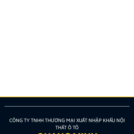
Hướng dẫn lắp màn hình liền camera 360. Những lưu
ý cần biết
Nâng cấp tính năng an toàn và tiện ích giải trí bằng
giải pháp lắp màn hình liền camera 360 đang là xu
hướng được nhiều chủ xe ưu tiên lựa chọn. Tuy
nhiên, để thiết bị phát huy tối đa hiệu quả, hiển thị
sắc nét và tuyệt đối không ảnh hưởng đến hệ […]
CÔNG TY TNHH THƯƠNG MẠI XUẤT NHẬP KHẨU NỘI
THẤT Ô TÔ