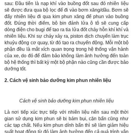
sau: Đầu tiên là nạp khí vào buồng đốt sau đó nhiên liệu
sẽ được đưa qua bộ lọc để đi vào bơm xăng/dầu. Bơm sẽ
đẩy nhiên liệu đi qua kim phun xăng để phun vào buồng
đốt. Đúng thời điểm, bô bin đánh lửa ô tô sẽ cung cấp
dòng điện cho bugi để tạo ra tia lửa đốt cháy hỗn khí khí và
nhiên liệu. Khi sự cháy xảy ra, piston dịch chuyển làm trục
khuỷu động cơ quay, từ đó tạo ra chuyển động. Mỗi một bộ
phận đều là mắt xích quan trọng trong hệ thống vận hành
của xe, do đó để đảm bảo không làm ảnh hưởng đến toàn
bộ hệ thống thì bất kỳ một bộ phận nào cũng cần được bảo
dưỡng tốt.
2. Cách vệ sinh bảo dưỡng kim phun nhiên liệu
Cách vệ sinh bảo dưỡng kim phun nhiên liệu
Là nơi tiếp xúc trực tiếp với nhiên liệu nên sau một thời
gian sử dụng kim phun sẽ bị bám bụi, cặn bẩn cũng như
các tạp chất. Nếu kim phun dính bẩn thì sẽ làm giảm hiệu
suất hoạt động từ đó làm ảnh hưởng đến cả quá trình vận