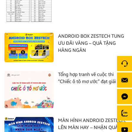
ANDROID BOX ZESTECH TUNG
ƯU ĐÃI VÀNG – QUÀ TẶNG
HÀNG NGÀN
Tổng hợp tranh vẽ cuộc thi
“Chiếc ô tô mơ ước” đạt giải nhất
MÀN HÌNH ANDROID ZESTECH:
LÊN MÀN HAY – NHẬN QUÀ