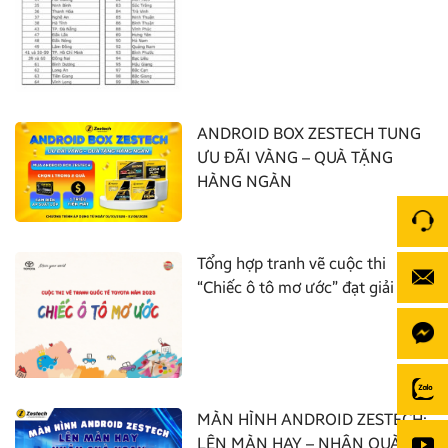
ANDROID BOX ZESTECH TUNG
ƯU ĐÃI VÀNG – QUÀ TẶNG
HÀNG NGÀN
Tổng hợp tranh vẽ cuộc thi
“Chiếc ô tô mơ ước” đạt giải nhất
MÀN HÌNH ANDROID ZESTECH:
LÊN MÀN HAY – NHẬN QUÀ